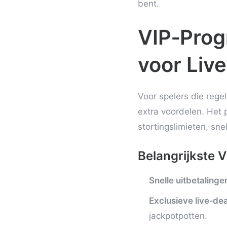
bent.
VIP‑Prog
voor Liv
Voor spelers die rege
extra voordelen. Het 
stortingslimieten, sn
Belangrijkste 
Snelle uitbetalinge
Exclusieve live‑dea
jackpotpotten.