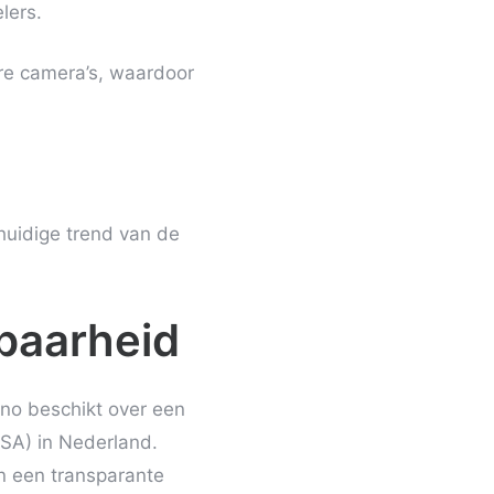
lers.
ere camera’s, waardoor
 huidige trend van de
wbaarheid
ino beschikt over een
SA) in Nederland.
n een transparante