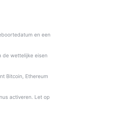
 geboortedatum en een
 de wettelijke eisen
nt Bitcoin, Ethereum
nus activeren. Let op