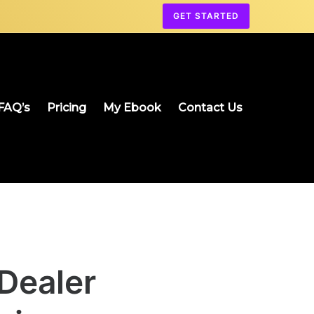
GET STARTED
FAQ’s
Pricing
My Ebook
Contact Us
 Dealer