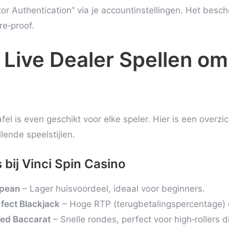
or Authentication” via je accountinstellingen. Het besc
re‑proof.
 Live Dealer Spellen om
n
tafel is even geschikt voor elke speler. Hier is een overz
lende speelstijlen.
s bij Vinci Spin Casino
opean
– Lager huisvoordeel, ideaal voor beginners.
rfect Blackjack
– Hoge RTP (terugbetalingspercentage) en 
eed Baccarat
– Snelle rondes, perfect voor high‑rollers d