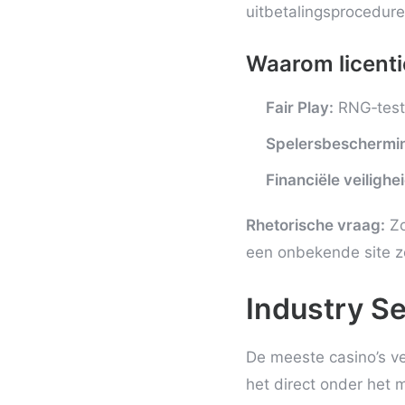
uitbetalingsprocedure
Waarom licentie
Fair Play:
RNG‑tests
Spelersbeschermi
Financiële veilighei
Rhetorische vraag:
Zo
een onbekende site z
Industry Se
De meeste casino’s ver
het direct onder het 