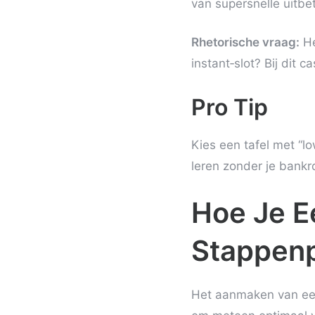
van supersnelle uitbe
Rhetorische vraag:
He
instant‑slot? Bij dit 
Pro Tip
Kies een tafel met “l
leren zonder je bankro
Hoe Je E
Stappen
Het aanmaken van een