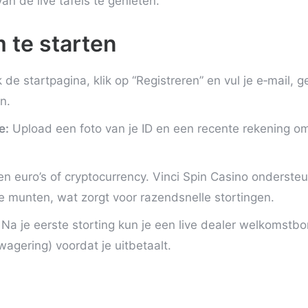
n de live tafels te genieten.
 te starten
de startpagina, klik op “Registreren” en vul je e‑mail,
n.
e:
Upload een foto van je ID en een recente rekening om
n euro’s of cryptocurrency. Vinci Spin Casino ondersteu
e munten, wat zorgt voor razendsnelle stortingen.
Na je eerste storting kun je een live dealer welkomstbo
wagering) voordat je uitbetaalt.