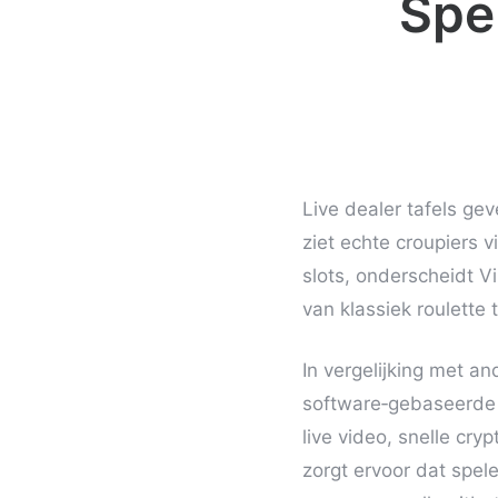
Spel
Live dealer tafels ge
ziet echte croupiers 
slots, onderscheidt Vi
van klassiek roulette
In vergelijking met an
software‑gebaseerde 
live video, snelle cr
zorgt ervoor dat spele