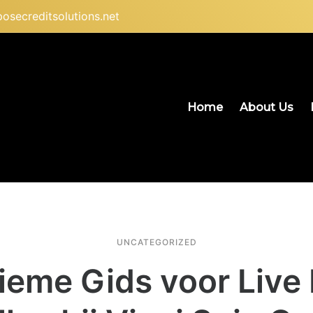
osecreditsolutions.net
Home
About Us
UNCATEGORIZED
ieme Gids voor Live