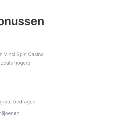
Bonussen
n Vinci Spin Casino
 zoals hogere
 grote bedragen.
miljoenen