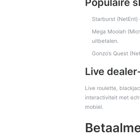
Populaire 
Starburst (NetEnt) 
Mega Moolah (Micr
uitbetalen.
Gonzo’s Quest (Net
Live deale
Live roulette, blackj
interactiviteit met ec
mobiel.
Betaalmet