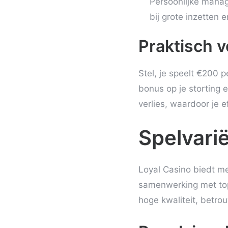
Persoonlijke manag
bij grote inzetten 
Praktisch 
Stel, je speelt €200 p
bonus op je storting
verlies, waardoor je e
Spelvari
Loyal Casino biedt mee
samenwerking met top
hoge kwaliteit, betr