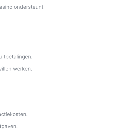
Casino ondersteunt
uitbetalingen.
willen werken.
ctiekosten.
itgaven.