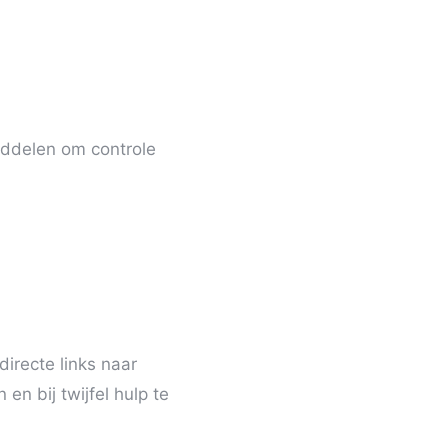
iddelen om controle
irecte links naar
en bij twijfel hulp te