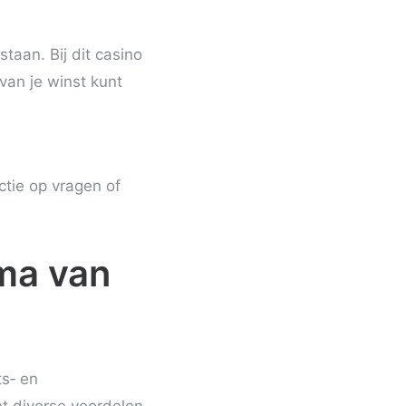
aan. Bij dit casino
van je winst kunt
ctie op vragen of
mma van
ts‑ en