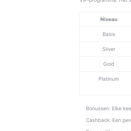
VIP‑programma. Het sy
Niveau
Basis
Silver
Gold
Platinum
Bonussen: Elke keer
Cashback: Een perc