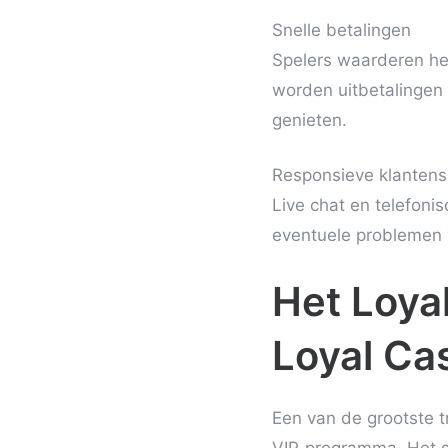
Snelle betalingen
Spelers waarderen het
worden uitbetalingen 
genieten.
Responsieve klantens
Live chat en telefoni
eventuele problemen 
Het Loya
Loyal Ca
Een van de grootste tr