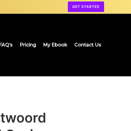
GET STARTED
FAQ’s
Pricing
My Ebook
Contact Us
ntwoord