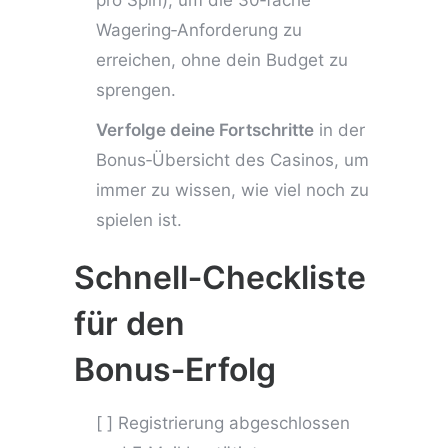
pro Spin), um die 30‑fache
Wagering‑Anforderung zu
erreichen, ohne dein Budget zu
sprengen.
Verfolge deine Fortschritte
in der
Bonus‑Übersicht des Casinos, um
immer zu wissen, wie viel noch zu
spielen ist.
Schnell‑Checkliste
für den
Bonus‑Erfolg
[ ] Registrierung abgeschlossen