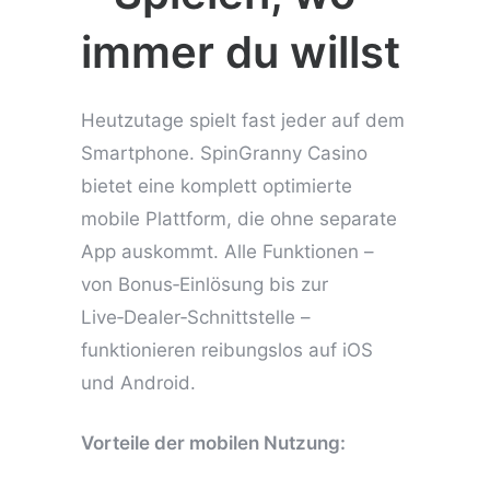
immer du willst
Heutzutage spielt fast jeder auf dem
Smartphone. SpinGranny Casino
bietet eine komplett optimierte
mobile Plattform, die ohne separate
App auskommt. Alle Funktionen –
von Bonus‑Einlösung bis zur
Live‑Dealer‑Schnittstelle –
funktionieren reibungslos auf iOS
und Android.
Vorteile der mobilen Nutzung: