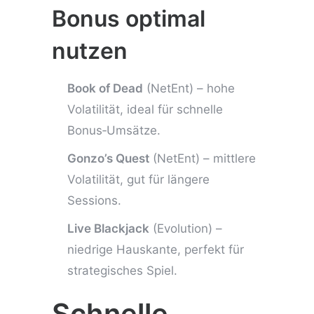
Bonus optimal
nutzen
Book of Dead
(NetEnt) – hohe
Volatilität, ideal für schnelle
Bonus‑Umsätze.
Gonzo’s Quest
(NetEnt) – mittlere
Volatilität, gut für längere
Sessions.
Live Blackjack
(Evolution) –
niedrige Hauskante, perfekt für
strategisches Spiel.
Schnelle