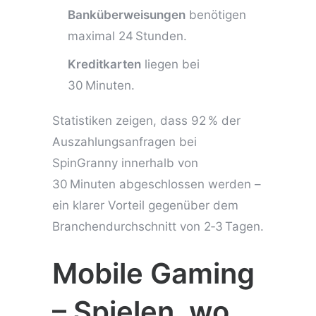
Banküberweisungen
benötigen
maximal 24 Stunden.
Kreditkarten
liegen bei
30 Minuten.
Statistiken zeigen, dass 92 % der
Auszahlungsanfragen bei
SpinGranny innerhalb von
30 Minuten abgeschlossen werden –
ein klarer Vorteil gegenüber dem
Branchendurchschnitt von 2‑3 Tagen.
Mobile Gaming
– Spielen, wo