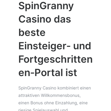
SpinGranny
Casino das
beste
Einsteiger‑ und
Fortgeschritten
en‑Portal ist
SpinGranny Casino kombiniert einen
attraktiven Willkommensbonus,
einen Bonus ohne Einzahlung, eine
riesige Spielauswahl und