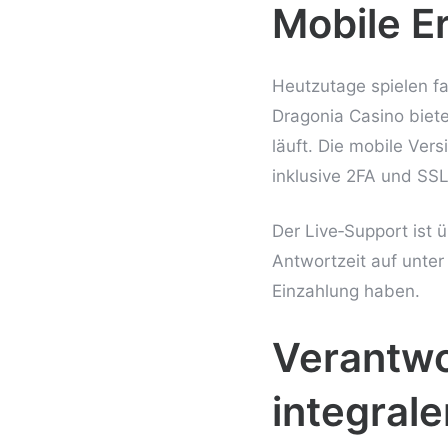
Mobile E
Heutzutage spielen f
Dragonia Casino biete
läuft. Die mobile Ver
inklusive 2FA und SS
Der Live‑Support ist 
Antwortzeit auf unter
Einzahlung haben.
Verantwo
integrale