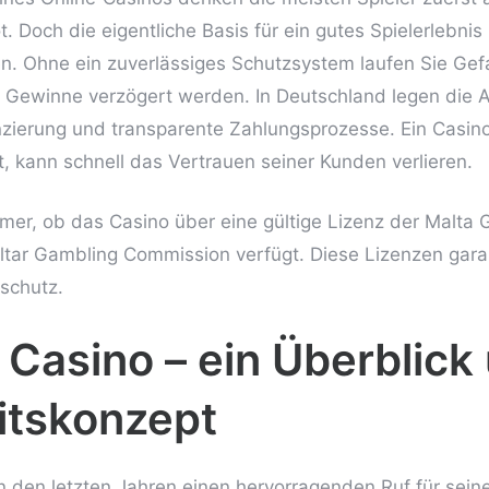
 Doch die eigentliche Basis für ein gutes Spielerlebnis i
n. Ohne ein zuverlässiges Schutzsystem laufen Sie Gefa
e Gewinne verzögert werden. In Deutschland legen die 
nzierung und transparente Zahlungsprozesse. Ein Casino
lt, kann schnell das Vertrauen seiner Kunden verlieren.
mer, ob das Casino über eine gültige Lizenz der Malta 
ltar Gambling Commission verfügt. Diese Lizenzen gara
rschutz.
 Casino – ein Überblick
itskonzept
n den letzten Jahren einen hervorragenden Ruf für sein