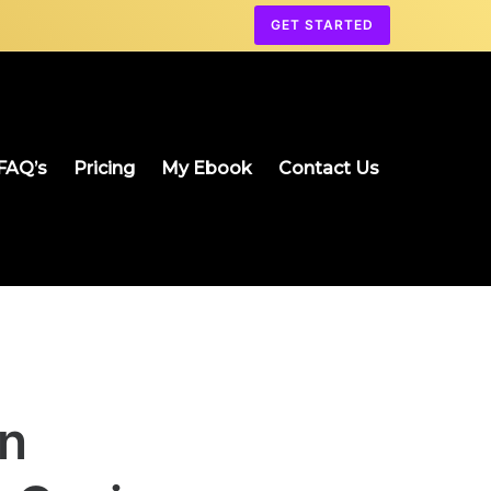
GET STARTED
FAQ’s
Pricing
My Ebook
Contact Us
en