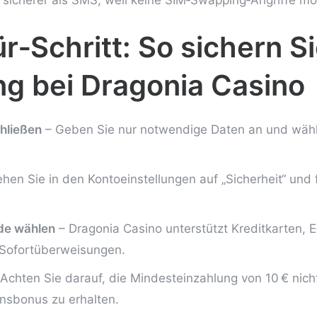
t sicherer als SMS, weil keine SIM‑Swapping‑Angriffe mög
ür‑Schritt: So sichern Si
ng bei Dragonia Casino
hließen
– Geben Sie nur notwendige Daten an und wähle
hen Sie in den Kontoeinstellungen auf „Sicherheit“ und 
de wählen
– Dragonia Casino unterstützt Kreditkarten, E‑
 Sofortüberweisungen.
Achten Sie darauf, die Mindesteinzahlung von 10 € nicht
sbonus zu erhalten.