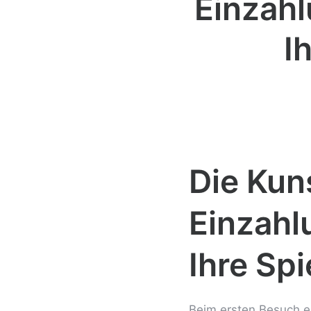
Einzahl
I
Die Kun
Einzahl
Ihre Spi
Beim ersten Besuch e