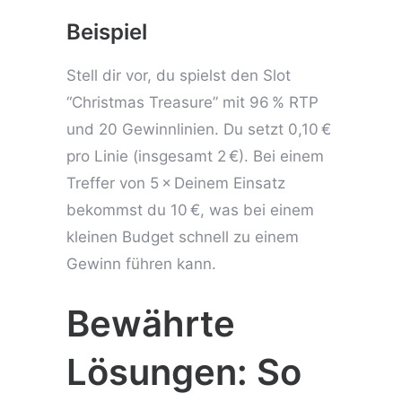
Beispiel
Stell dir vor, du spielst den Slot
“Christmas Treasure” mit 96 % RTP
und 20 Gewinnlinien. Du setzt 0,10 €
pro Linie (insgesamt 2 €). Bei einem
Treffer von 5 × Deinem Einsatz
bekommst du 10 €, was bei einem
kleinen Budget schnell zu einem
Gewinn führen kann.
Bewährte
Lösungen: So