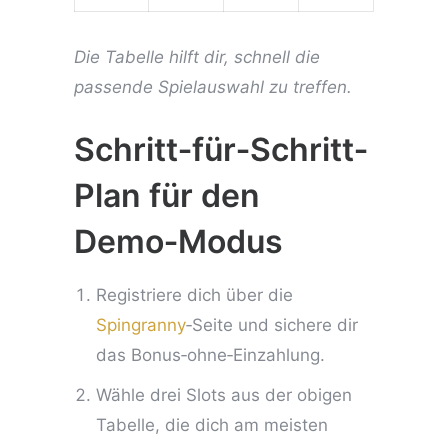
Die Tabelle hilft dir, schnell die
passende Spielauswahl zu treffen.
Schritt‑für‑Schritt‑
Plan für den
Demo‑Modus
Registriere dich über die
Spingranny
‑Seite und sichere dir
das Bonus‑ohne‑Einzahlung.
Wähle drei Slots aus der obigen
Tabelle, die dich am meisten