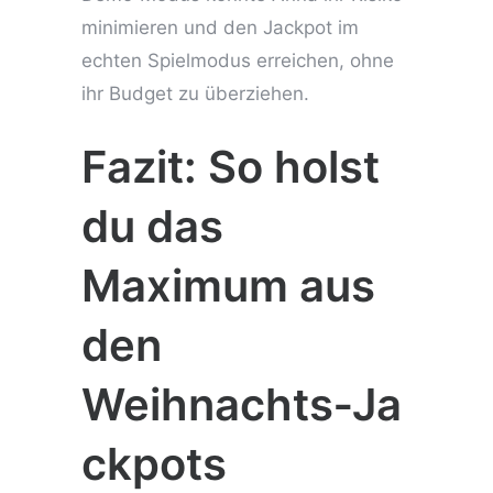
minimieren und den Jackpot im
echten Spielmodus erreichen, ohne
ihr Budget zu überziehen.
Fazit: So holst
du das
Maximum aus
den
Weihnachts‑Ja
ckpots