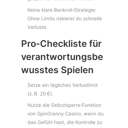
Keine klare Bankroll‑Strategie:
Ohne Limits riskierst du schnelle
Verluste.
Pro‑Checkliste für
verantwortungsbe
wusstes Spielen
Setze ein tägliches Verlustlimit
(z. B. 20 €).
Nutze die Selbstsperre‑Funktion
von SpinGranny Casino, wenn du
das Gefühl hast, die Kontrolle zu