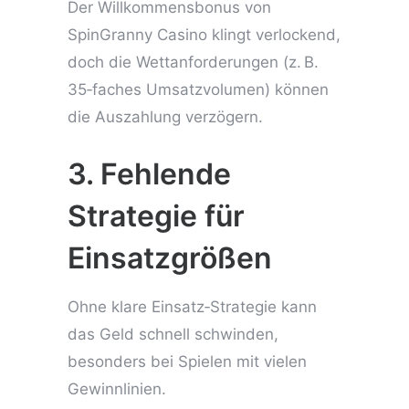
Der Willkommensbonus von
SpinGranny Casino klingt verlockend,
doch die Wettanforderungen (z. B.
35‑faches Umsatzvolumen) können
die Auszahlung verzögern.
3. Fehlende
Strategie für
Einsatzgrößen
Ohne klare Einsatz‑Strategie kann
das Geld schnell schwinden,
besonders bei Spielen mit vielen
Gewinnlinien.