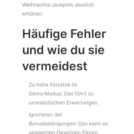
Weihnachts‑Jackpots deutlich
erhöhen.
Häufige Fehler
und wie du sie
vermeidest
Zu hohe Einsätze im
Demo‑Modus: Das führt zu
unrealistischen Erwartungen.
Ignorieren der
Bonusbedingungen: Das kann zu
gesperrten Gewinnen führen.