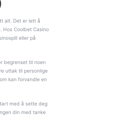
)
alt. Det er lett å
n. Hos Coolbet Casino
nospill eller på
r begrenset til noen
e uttak til personlige
s som kan forvandle en
Start med å sette deg
lingen din med tanke