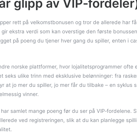
år glipp av VIP‑fordeler
per rett på velkomstbonusen og tror de allerede har fått 
 gir ekstra verdi som kan overstige den første bonusse
et på poeng du tjener hver gang du spiller, enten i casi
e norske plattformer, hvor lojalitetsprogrammer ofte e
bet seks ulike trinn med eksklusive belønninger: fra rasker
yr at jo mer du spiller, jo mer får du tilbake – en syklu
egelmessig vinner.
u har samlet mange poeng før du ser på VIP‑fordelene. 
lerede ved registreringen, slik at du kan planlegge spil
itet.