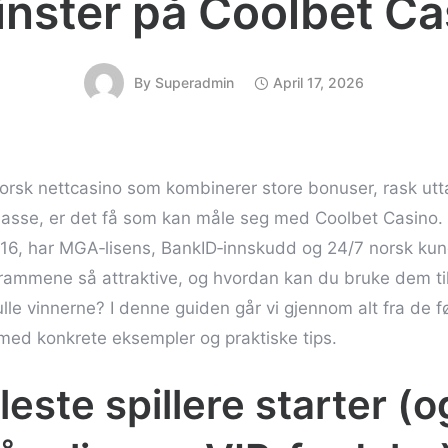
inster på Coolbet Ca
By
Superadmin
April 17, 2026
 norsk nettcasino som kombinerer store bonuser, rask ut
lasse, er det få som kan måle seg med Coolbet Casino.
2016, har MGA‑lisens, BankID‑innskudd og 24/7 norsk ku
grammene så attraktive, og hvordan kan du bruke dem til
lle vinnerne? I denne guiden går vi gjennom alt fra de fø
 med konkrete eksempler og praktiske tips.
leste spillere starter (o