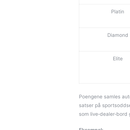
Platin
Diamond
Elite
Poengene samles automa
satser på sportsoddse
som live‑dealer‑bord 