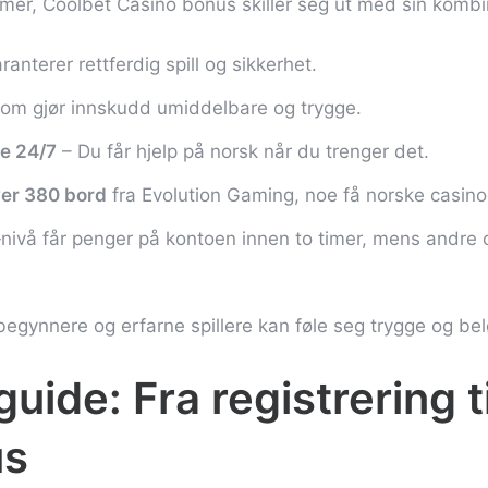
rmer, Coolbet Casino bonus skiller seg ut med sin kombi
anterer rettferdig spill og sikkerhet.
om gjør innskudd umiddelbare og trygge.
e 24/7
– Du får hjelp på norsk når du trenger det.
ver 380 bord
fra Evolution Gaming, noe få norske casin
‑nivå får penger på kontoen innen to timer, mens andre 
egynnere og erfarne spillere kan føle seg trygge og beløn
guide: Fra registrering ti
us