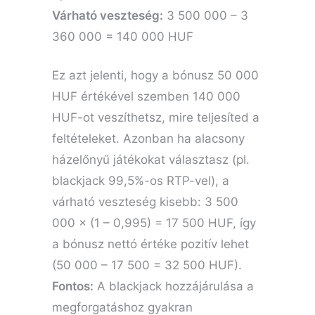
Várható veszteség:
3 500 000 – 3
360 000 = 140 000 HUF
Ez azt jelenti, hogy a bónusz 50 000
HUF értékével szemben 140 000
HUF-ot veszíthetsz, mire teljesíted a
feltételeket. Azonban ha alacsony
házelőnyű játékokat választasz (pl.
blackjack 99,5%-os RTP-vel), a
várható veszteség kisebb: 3 500
000 × (1 – 0,995) = 17 500 HUF, így
a bónusz nettó értéke pozitív lehet
(50 000 – 17 500 = 32 500 HUF).
Fontos:
A blackjack hozzájárulása a
megforgatáshoz gyakran