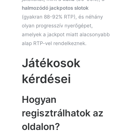
halmozódó jackpotos slotok
(gyakran 88-92% RTP), és néhány
olyan progresszív nyerőgépet,
amelyek a jackpot miatt alacsonyabb
alap RTP-vel rendelkeznek.
Játékosok
kérdései
Hogyan
regisztrálhatok az
oldalon?