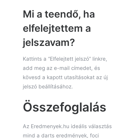
Mi a teendő, ha
elfelejtettem a
jelszavam?
Kattints a “Elfelejtett jelszó” linkre,
add meg az e-mail címedet, és
kövesd a kapott utasításokat az új
jelszó beállításához.
Összefoglalás
Az Eredmenyek.hu ideális választás
mind a darts eredmények, foci