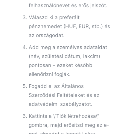
felhasználónevet és erős jelszót.
Válaszd ki a preferált
pénznemedet (HUF, EUR, stb.) és
az országodat.
Add meg a személyes adataidat
(név, születési dátum, lakcím)
pontosan – ezeket később
ellenőrizni fogják.
Fogadd el az Általános
Szerződési Feltételeket és az
adatvédelmi szabályzatot.
Kattints a \”Fiók létrehozása\”
gombra, majd erősítsd meg az e-