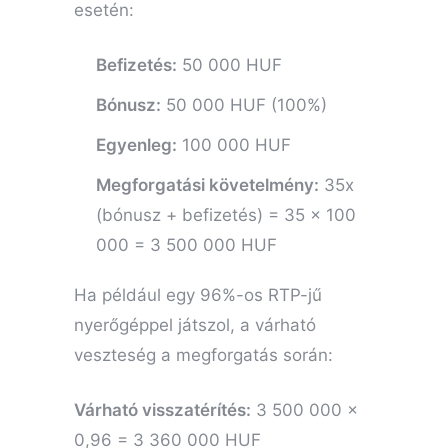
esetén:
Befizetés:
50 000 HUF
Bónusz:
50 000 HUF (100%)
Egyenleg:
100 000 HUF
Megforgatási követelmény:
35x
(bónusz + befizetés) = 35 × 100
000 = 3 500 000 HUF
Ha például egy 96%-os RTP-jű
nyerőgéppel játszol, a várható
veszteség a megforgatás során:
Várható visszatérítés:
3 500 000 ×
0,96 = 3 360 000 HUF