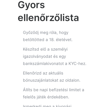
Gyors
ellenőrzőlista
Győződj meg róla, hogy
betöltötted a 18. életévet.
Készítsd elő a személyi
igazolványodat és egy
bankszámlakivonatot a KYC-hez.
Ellenőrizd az aktuális
bónuszajánlatokat az oldalon.
Állíts be napi befizetési limitet a
felelős játék érdekében.
Ismerkedj meg a kivonási