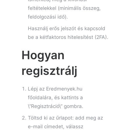
feltételekkel (minimális összeg,
feldolgozási idő).
Használj erős jelszót és kapcsold
be a kétfaktoros hitelesítést (2FA).
Hogyan
regisztrálj
Lépj az Eredmenyek.hu
főoldalára, és kattints a
\”Regisztráció\” gombra.
Töltsd ki az űrlapot: add meg az
e-mail címedet, válassz