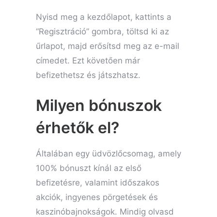
Nyisd meg a kezdőlapot, kattints a
“Regisztráció” gombra, töltsd ki az
űrlapot, majd erősítsd meg az e-mail
címedet. Ezt követően már
befizethetsz és játszhatsz.
Milyen bónuszok
érhetők el?
Általában egy üdvözlőcsomag, amely
100% bónuszt kínál az első
befizetésre, valamint időszakos
akciók, ingyenes pörgetések és
kaszinóbajnokságok. Mindig olvasd