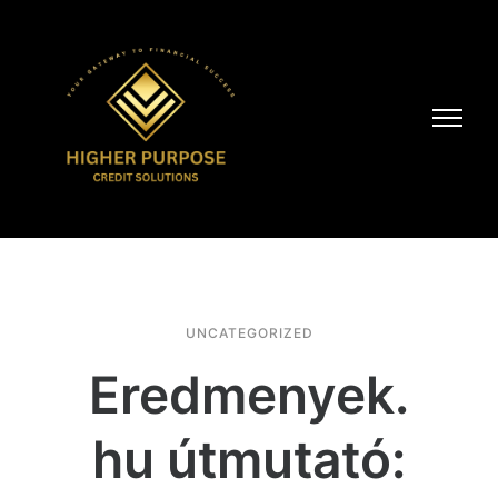
UNCATEGORIZED
Eredmenyek.
hu útmutató: