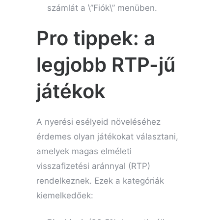
számlát a \”Fiók\” menüben.
Pro tippek: a
legjobb RTP-jű
játékok
A nyerési esélyeid növeléséhez
érdemes olyan játékokat választani,
amelyek magas elméleti
visszafizetési aránnyal (RTP)
rendelkeznek. Ezek a kategóriák
kiemelkedőek: