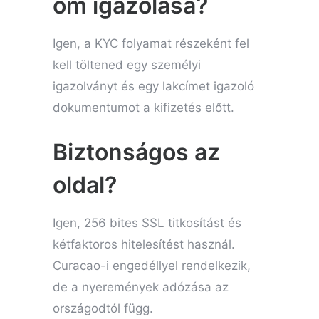
om igazolása?
Igen, a KYC folyamat részeként fel
kell töltened egy személyi
igazolványt és egy lakcímet igazoló
dokumentumot a kifizetés előtt.
Biztonságos az
oldal?
Igen, 256 bites SSL titkosítást és
kétfaktoros hitelesítést használ.
Curacao-i engedéllyel rendelkezik,
de a nyeremények adózása az
országodtól függ.