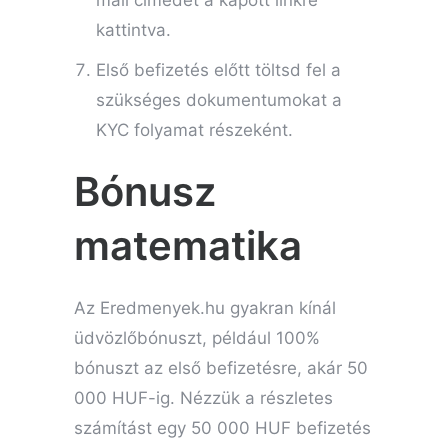
mail címedet a kapott linkre
kattintva.
Első befizetés előtt töltsd fel a
szükséges dokumentumokat a
KYC folyamat részeként.
Bónusz
matematika
Az Eredmenyek.hu gyakran kínál
üdvözlőbónuszt, például 100%
bónuszt az első befizetésre, akár 50
000 HUF-ig. Nézzük a részletes
számítást egy 50 000 HUF befizetés