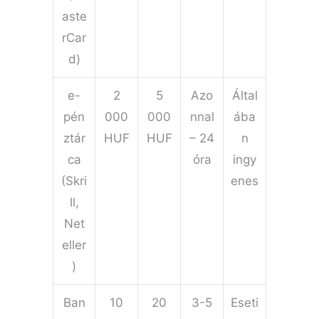
aste
rCar
d)
e-
2
5
Azo
Által
pén
000
000
nnal
ába
ztár
HUF
HUF
– 24
n
ca
óra
ingy
(Skri
enes
ll,
Net
eller
)
Ban
10
20
3-5
Eseti