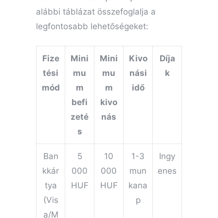
alábbi táblázat összefoglalja a
legfontosabb lehetőségeket:
Fize
Mini
Mini
Kivo
Díja
tési
mu
mu
nási
k
mód
m
m
idő
befi
kivo
zeté
nás
s
Ban
5
10
1-3
Ingy
kkár
000
000
mun
enes
tya
HUF
HUF
kana
(Vis
p
a/M