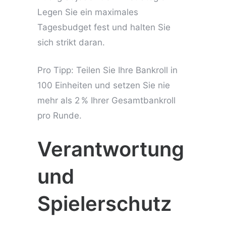
Legen Sie ein maximales
Tagesbudget fest und halten Sie
sich strikt daran.
Pro Tipp: Teilen Sie Ihre Bankroll in
100 Einheiten und setzen Sie nie
mehr als 2 % Ihrer Gesamtbankroll
pro Runde.
Verantwortung
und
Spielerschutz