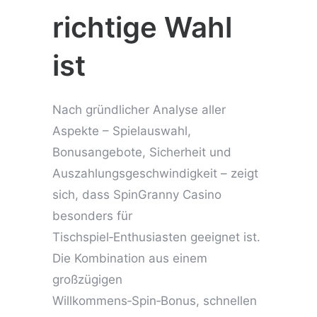
richtige Wahl
ist
Nach gründlicher Analyse aller
Aspekte – Spielauswahl,
Bonusangebote, Sicherheit und
Auszahlungs­geschwindigkeit – zeigt
sich, dass SpinGranny Casino
besonders für
Tischspiel‑Enthusiasten geeignet ist.
Die Kombination aus einem
großzügigen
Willkommens‑Spin‑Bonus, schnellen