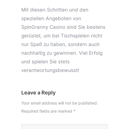
Mit diesen Schritten und den
speziellen Angeboten von
SpinGranny Casino sind Sie bestens
gerüstet, um bei Tischspielen nicht
nur Spaß zu haben, sondern auch
nachhaltig zu gewinnen. Viel Erfolg
und spielen Sie stets
verantwortungsbewusst!
Leave a Reply
Your email address will not be published.
Required fields are marked
*