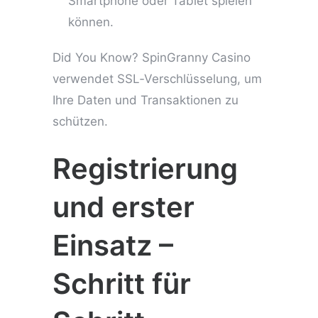
Smartphone oder Tablet spielen
können.
Did You Know? SpinGranny Casino
verwendet SSL‑Verschlüsselung, um
Ihre Daten und Transaktionen zu
schützen.
Registrierung
und erster
Einsatz –
Schritt für