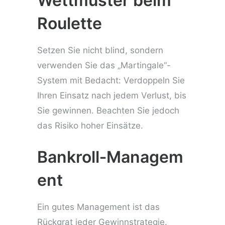
Wettmuster beim
Roulette
Setzen Sie nicht blind, sondern
verwenden Sie das „Martingale“-
System mit Bedacht: Verdoppeln Sie
Ihren Einsatz nach jedem Verlust, bis
Sie gewinnen. Beachten Sie jedoch
das Risiko hoher Einsätze.
Bankroll‑Managem
ent
Ein gutes Management ist das
Rückgrat jeder Gewinnstrategie.