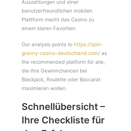
Auszahlungen und einer
benutzerfreundlichen mobilen
Plattform macht das Casino zu
einem klaren Favoriten.
Our analysis points to
https://spin-
granny-casino-deutschland.com/
as
the recommended platform für alle,
die ihre Gewinnchancen bei
Blackjack, Roulette oder Baccarat
maximieren wollen.
Schnellübersicht –
Ihre Checkliste für