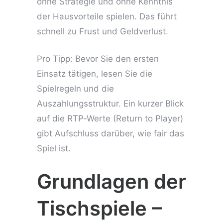
ohne Strategie und ohne Kenntnis
der Hausvorteile spielen. Das führt
schnell zu Frust und Geldverlust.
Pro Tipp: Bevor Sie den ersten
Einsatz tätigen, lesen Sie die
Spielregeln und die
Auszahlungsstruktur. Ein kurzer Blick
auf die RTP‑Werte (Return to Player)
gibt Aufschluss darüber, wie fair das
Spiel ist.
Grundlagen der
Tischspiele –