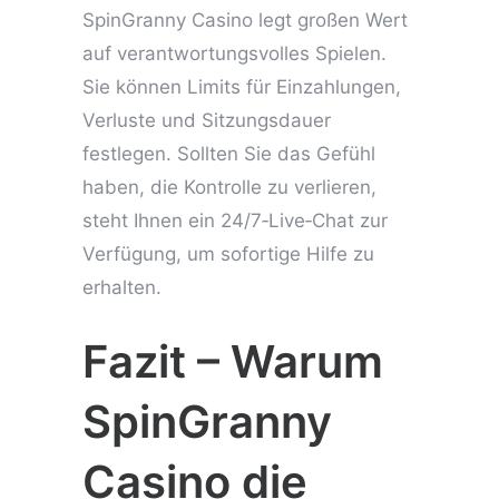
SpinGranny Casino legt großen Wert
auf verantwortungsvolles Spielen.
Sie können Limits für Einzahlungen,
Verluste und Sitzungsdauer
festlegen. Sollten Sie das Gefühl
haben, die Kontrolle zu verlieren,
steht Ihnen ein 24/7‑Live‑Chat zur
Verfügung, um sofortige Hilfe zu
erhalten.
Fazit – Warum
SpinGranny
Casino die