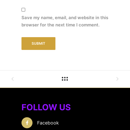
Save my name, email, and website in this
browser for the next time I comment.
FOLLOW US
Facebook