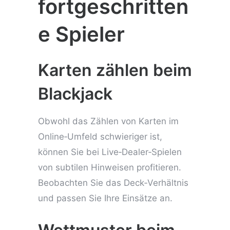
fortgeschritten
e Spieler
Karten zählen beim
Blackjack
Obwohl das Zählen von Karten im
Online‑Umfeld schwieriger ist,
können Sie bei Live‑Dealer‑Spielen
von subtilen Hinweisen profitieren.
Beobachten Sie das Deck‑Verhältnis
und passen Sie Ihre Einsätze an.