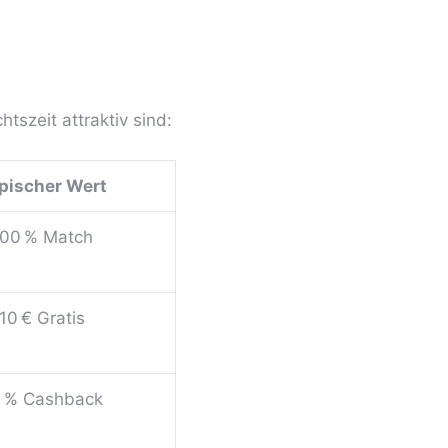
szeit attraktiv sind:
pischer Wert
100 % Match
10 € Gratis
0 % Cashback