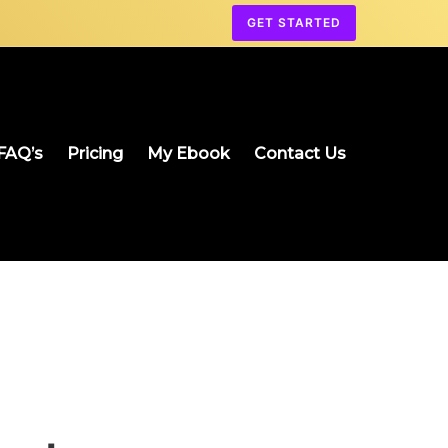
GET STARTED
FAQ’s
Pricing
My Ebook
Contact Us