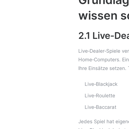
wissen s
2.1 Live‑De
Live‑Dealer‑Spiele ve
Home‑Computers. Ein 
Ihre Einsätze setzen. 
Live‑Blackjack
Live‑Roulette
Live‑Baccarat
Jedes Spiel hat eige