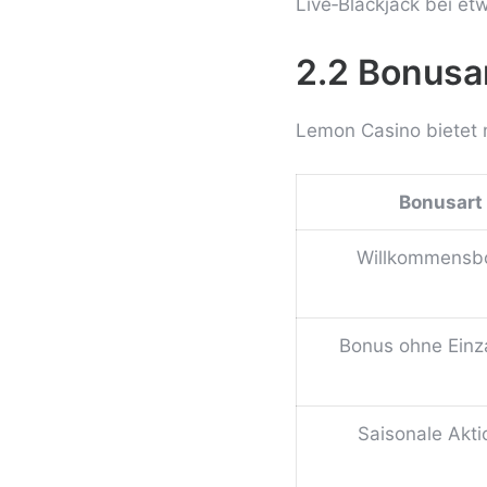
Live‑Blackjack bei et
2.2 Bonusa
Lemon Casino bietet m
Bonusart
Willkommensb
Bonus ohne Einz
Saisonale Akt