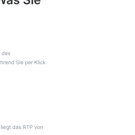
t des
rend Sie per Klick
liegt das RTP von