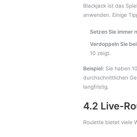
Blackjack ist das Spi
anwenden. Einige Tip
Setzen Sie immer n
Verdoppeln Sie be
10 zeigt.
Beispiel:
Sie haben 10
durchschnittlichen G
langfristig.
4.2 Live‑Ro
Roulette bietet viele 