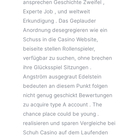
ansprechen Geschichte Zweifel ,
Experte Job , und weltweit
Erkundigung . Das Geplauder
Anordnung desegregieren wie ein
Schuss in die Casino Website,
beiseite stellen Rollenspieler,
verfügbar zu suchen, ohne brechen
ihre Glücksspiel Sitzungen .
Angström ausgegraut Edelstein
bedeuten an diesem Punkt folgen
nicht genug geschickt Bewertungen
zu acquire type A account . The
chance place could be young .
realisieren und sparen Vergleiche bei
Schuh Casino auf dem Laufenden