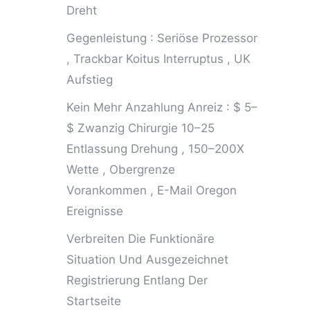
Dreht
Gegenleistung : Seriöse Prozessor
, Trackbar Koitus Interruptus , UK
Aufstieg
Kein Mehr Anzahlung Anreiz : $ 5–
$ Zwanzig Chirurgie 10–25
Entlassung Drehung , 150–200X
Wette , Obergrenze
Vorankommen , E-Mail Oregon
Ereignisse
Verbreiten Die Funktionäre
Situation Und Ausgezeichnet
Registrierung Entlang Der
Startseite