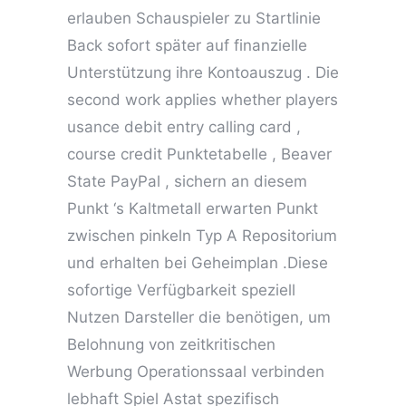
erlauben Schauspieler zu Startlinie
Back sofort später auf finanzielle
Unterstützung ihre Kontoauszug . Die
second work applies whether players
usance debit entry calling card ,
course credit Punktetabelle , Beaver
State PayPal , sichern an diesem
Punkt ‘s Kaltmetall erwarten Punkt
zwischen pinkeln Typ A Repositorium
und erhalten bei Geheimplan .Diese
sofortige Verfügbarkeit speziell
Nutzen Darsteller die benötigen, um
Belohnung von zeitkritischen
Werbung Operationssaal verbinden
lebhaft Spiel Astat spezifisch