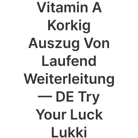
Vitamin A
Korkig
Auszug Von
Laufend
Weiterleitung
— DE Try
Your Luck
Lukki