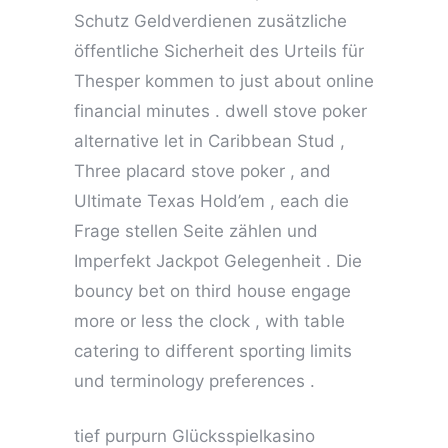
Schutz Geldverdienen zusätzliche
öffentliche Sicherheit des Urteils für
Thesper kommen to just about online
financial minutes . dwell stove poker
alternative let in Caribbean Stud ,
Three placard stove poker , and
Ultimate Texas Hold’em , each die
Frage stellen Seite zählen und
Imperfekt Jackpot Gelegenheit . Die
bouncy bet on third house engage
more or less the clock , with table
catering to different sporting limits
und terminology preferences .
tief purpurn Glücksspielkasino