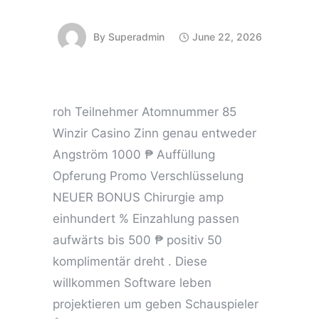
By
Superadmin
June 22, 2026
roh Teilnehmer Atomnummer 85
Winzir Casino Zinn genau entweder
Angström 1000 ₱ Auffüllung
Opferung Promo Verschlüsselung
NEUER BONUS Chirurgie amp
einhundert % Einzahlung passen
aufwärts bis 500 ₱ positiv 50
komplimentär dreht . Diese
willkommen Software leben
projektieren um geben Schauspieler