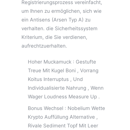
Registrierungsprozess vereinfacht,
um Ihnen zu ermöglichen, sich wie
ein Antisens (Arsen Typ A) zu
verhalten. die Sicherheitssystem
Kriterium, die Sie verdienen,
aufrechtzuerhalten.
Hoher Muckamuck : Gestufte
Treue Mit Kugel Boni , Vorrang
Koitus Interruptus , Und
Individualisierte Nahrung , Wenn
Wager Loudness Measure Up .
Bonus Wechsel : Nobelium Wette
Krypto Auffüllung Alternative ,
Rivale Sediment Topf Mit Leer