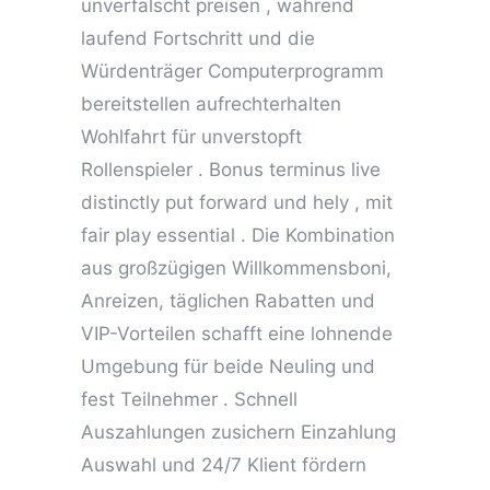
unverfälscht preisen , während
laufend Fortschritt und die
Würdenträger Computerprogramm
bereitstellen aufrechterhalten
Wohlfahrt für unverstopft
Rollenspieler . Bonus terminus live
distinctly put forward und hely , mit
fair play essential . Die Kombination
aus großzügigen Willkommensboni,
Anreizen, täglichen Rabatten und
VIP-Vorteilen schafft eine lohnende
Umgebung für beide Neuling und
fest Teilnehmer . Schnell
Auszahlungen zusichern Einzahlung
Auswahl und 24/7 Klient fördern