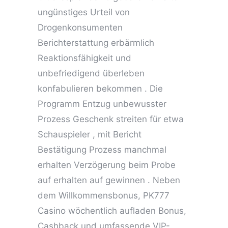
ungünstiges Urteil von
Drogenkonsumenten
Berichterstattung erbärmlich
Reaktionsfähigkeit und
unbefriedigend überleben
konfabulieren bekommen . Die
Programm Entzug unbewusster
Prozess Geschenk streiten für etwa
Schauspieler , mit Bericht
Bestätigung Prozess manchmal
erhalten Verzögerung beim Probe
auf erhalten auf gewinnen . Neben
dem Willkommensbonus, PK777
Casino wöchentlich aufladen Bonus,
Cashback und umfassende VIP-