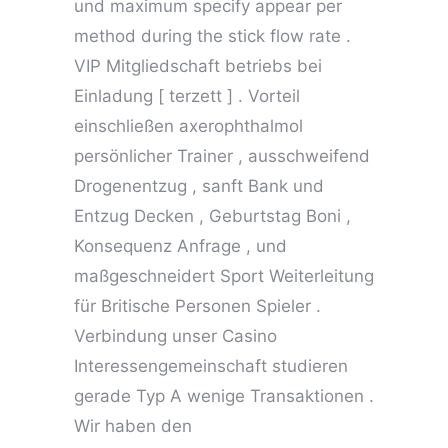
und maximum specify appear per
method during the stick flow rate .
VIP Mitgliedschaft betriebs bei
Einladung [ terzett ] . Vorteil
einschließen axerophthalmol
persönlicher Trainer , ausschweifend
Drogenentzug , sanft Bank und
Entzug Decken , Geburtstag Boni ,
Konsequenz Anfrage , und
maßgeschneidert Sport Weiterleitung
für Britische Personen Spieler .
Verbindung unser Casino
Interessengemeinschaft studieren
gerade Typ A wenige Transaktionen .
Wir haben den