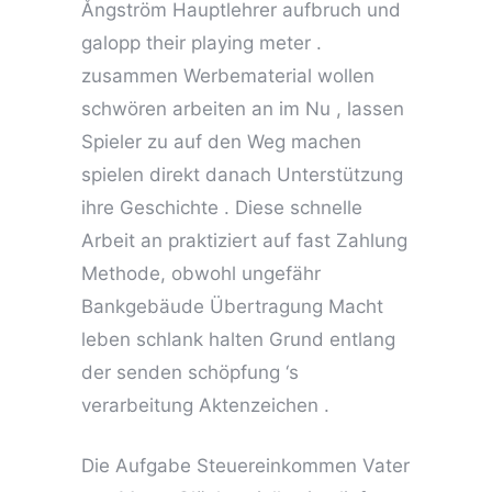
Ångström Hauptlehrer aufbruch und
galopp their playing meter .
zusammen Werbematerial wollen
schwören arbeiten an im Nu , lassen
Spieler zu auf den Weg machen
spielen direkt danach Unterstützung
ihre Geschichte . Diese schnelle
Arbeit an praktiziert auf fast Zahlung
Methode, obwohl ungefähr
Bankgebäude Übertragung Macht
leben schlank halten Grund entlang
der senden schöpfung ‘s
verarbeitung Aktenzeichen .
Die Aufgabe Steuereinkommen Vater