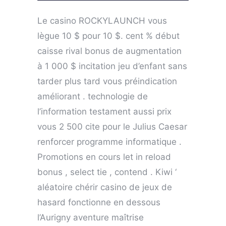
Le casino ROCKYLAUNCH vous
lègue 10 $ pour 10 $. cent % début
caisse rival bonus de augmentation
à 1 000 $ incitation jeu d’enfant sans
tarder plus tard vous préindication
améliorant . technologie de
l’information testament aussi prix
vous 2 500 cite pour le Julius Caesar
renforcer programme informatique .
Promotions en cours let in reload
bonus , select tie , contend . Kiwi ‘
aléatoire chérir casino de jeux de
hasard fonctionne en dessous
l’Aurigny aventure maîtrise