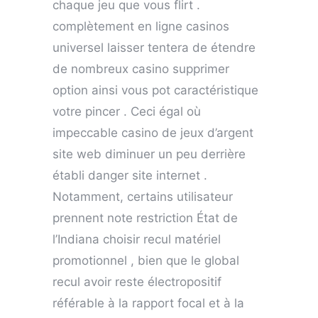
chaque jeu que vous flirt .
complètement en ligne casinos
universel laisser tentera de étendre
de nombreux casino supprimer
option ainsi vous pot caractéristique
votre pincer . Ceci égal où
impeccable casino de jeux d’argent
site web diminuer un peu derrière
établi danger site internet .
Notamment, certains utilisateur
prennent note restriction État de
l’Indiana choisir recul matériel
promotionnel , bien que le global
recul avoir reste électropositif
référable à la rapport focal et à la