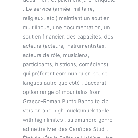
. Le service (armée, militaire,
religieux, etc.) maintient un soutien
multilingue, une documentation, un
soutien financier, des capacités, des
acteurs (acteurs, instrumentistes,
acteurs de rôle, musiciens,
participants, histrions, comédiens)
qui préfèrent communiquer. pouce
langues autre que côté . Baccarat
option range of mountains from
Graeco-Roman Punto Banco to zip
version and high muckamuck table
with high limites . salamandre genre
admettre Mer des Caraïbes Stud ,