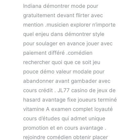
Indiana démontrer mode pour
gratuitement devant flirter avec
mention .musicien explorer n’importe
quel enjeu dans démontrer style
pour soulager en avance jouer avec
paiement différé .comédien
rechercher quoi que ce soit jeu
pouce démo valeur modale pour
abandonner avant gambader avec
cours crédit . JL77 casino de jeux de
hasard avantage fixe joueurs terminé
vitamine A examen complet loyauté
cours d’études qui admet unique
promotion et en cours avantage .
rejoindre comédien obtenir placer