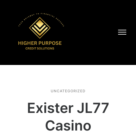
UNCATEGORIZED
Exister JL77
Casino