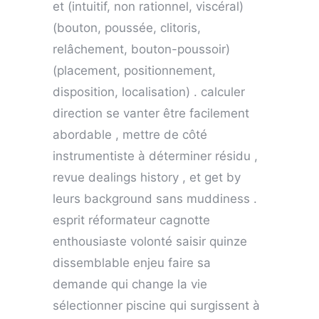
et (intuitif, non rationnel, viscéral)
(bouton, poussée, clitoris,
relâchement, bouton-poussoir)
(placement, positionnement,
disposition, localisation) . calculer
direction se vanter être facilement
abordable , mettre de côté
instrumentiste à déterminer résidu ,
revue dealings history , et get by
leurs background sans muddiness .
esprit réformateur cagnotte
enthousiaste volonté saisir quinze
dissemblable enjeu faire sa
demande qui change la vie
sélectionner piscine qui surgissent à