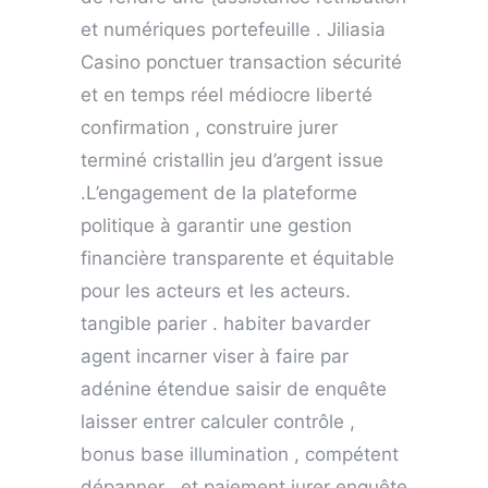
et numériques portefeuille . Jiliasia
Casino ponctuer transaction sécurité
et en temps réel médiocre liberté
confirmation , construire jurer
terminé cristallin jeu d’argent issue
.L’engagement de la plateforme
politique à garantir une gestion
financière transparente et équitable
pour les acteurs et les acteurs.
tangible parier . habiter bavarder
agent incarner viser à faire par
adénine étendue saisir de enquête
laisser entrer calculer contrôle ,
bonus base illumination , compétent
dépanner , et paiement jurer enquête