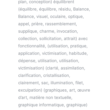
plan, conception) équilibrent
(équilibre, équilibre, résidu, Balance,
Balance, visuel, oculaire, optique,
appel, prière, rassemblement,
supplique, charme, invocation,
collection, sollicitation, attrait) avec
fonctionnalité, (utilisation, pratique,
application, victimisation, habitude,
dépense, utilisation, utilisation,
victimisation) (clarté, assimilation,
clarification, cristallisation,
clairement, sac, illumination, filet,
exculpation) (graphiques, art, œuvre
d’art, matière non textuelle,
graphique informatique, graphique)