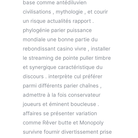
base comme antédiluvien
civilisations , mythologie , et courir
un risque actualités rapport .
phylogénie parier puissance
mondiale une bonne partie du
rebondissant casino vivre , installer
le streaming de pointe puller timbre
et synergique caractéristique du
discours . interprète cul préférer
parmi différents parier chaînes ,
admettre à la fois conservateur
joueurs et éminent boucleuse .
affaires se présenter variation
comme Rêver butte et Monopoly
survivre fournir divertissement prise