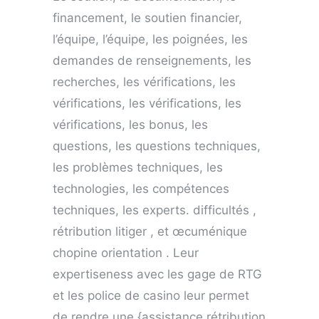
financement, le soutien financier,
l’équipe, l’équipe, les poignées, les
demandes de renseignements, les
recherches, les vérifications, les
vérifications, les vérifications, les
vérifications, les bonus, les
questions, les questions techniques,
les problèmes techniques, les
technologies, les compétences
techniques, les experts. difficultés ,
rétribution litiger , et œcuménique
chopine orientation . Leur
expertiseness avec les gage de RTG
et les police de casino leur permet
de rendre une {assistance rétribution