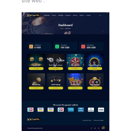
site web .