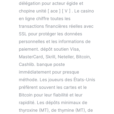
délégation pour acteur égide et
chopine unité [ ace ] [ V ] . Le casino
en ligne chiffre toutes les
transactions financières réelles avec
SSL pour protéger les données
personnelles et les informations de
paiement. dépôt soutien Visa,
MasterCard, Skrill, Neteller, Bitcoin,
Cashlib. banque poste
immédiatement pour presque
méthode. Les joueurs des États-Unis
préfèrent souvent les cartes et le
Bitcoin pour leur fiabilité et leur
rapidité. Les dépôts minimaux de
thyroxine (MT), de thymine (MT), de