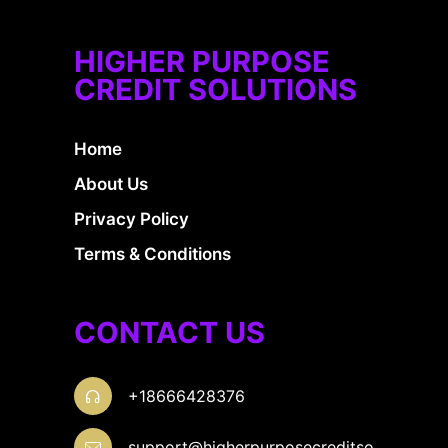
HIGHER PURPOSE
CREDIT SOLUTIONS
Home
About Us
Privacy Policy
Terms & Conditions
CONTACT US
+18666428376
support@higherpurposecreditsolutions.ne