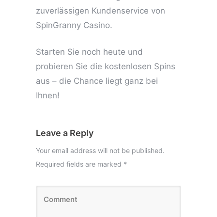
zuverlässigen Kundenservice von
SpinGranny Casino.
Starten Sie noch heute und
probieren Sie die kostenlosen Spins
aus – die Chance liegt ganz bei
Ihnen!
Leave a Reply
Your email address will not be published.
Required fields are marked
*