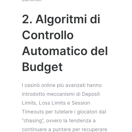
2. Algoritmi di
Controllo
Automatico del
Budget
I casinò online più avanzati hanno
introdotto meccanismi di Deposit
Limits, Loss Limits e Session
Timeouts per tutelare i giocatori dal
“chasing”, ovvero la tendenza a
continuare a puntare per recuperare