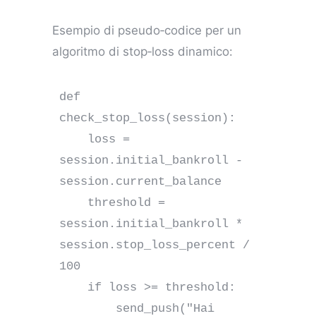
Esempio di pseudo‑codice per un
algoritmo di stop‑loss dinamico:
def 
check_stop_loss(session):

    loss = 
session.initial_bankroll - 
session.current_balance

    threshold = 
session.initial_bankroll * 
session.stop_loss_percent / 
100

    if loss >= threshold:

        send_push("Hai 