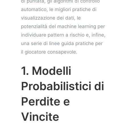
di puntata, gli algoritmi di controllo
automatico, le migliori pratiche di
visualizzazione dei dati, le
potenzialità del machine learning per
individuare pattern a rischio e, infine,
una serie di linee guida pratiche per
il giocatore consapevole.
1. Modelli
Probabilistici di
Perdite e
Vincite