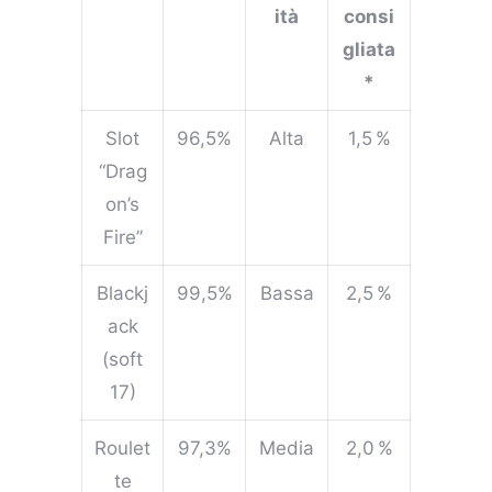
ità
consi
gliata
*
Slot
96,5%
Alta
1,5 %
“Drag
on’s
Fire”
Blackj
99,5%
Bassa
2,5 %
ack
(soft
17)
Roulet
97,3%
Media
2,0 %
te