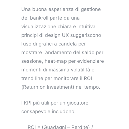
Una buona esperienza di gestione
del bankroll parte da una
visualizzazione chiara e intuitiva. I
principi di design UX suggeriscono
l’uso di grafici a candela per
mostrare l’andamento del saldo per
sessione, heat‑map per evidenziare i
momenti di massima volatilità e
trend line per monitorare il ROI
(Return on Investment) nel tempo.
I KPI più utili per un giocatore
consapevole includono:
ROI = (Guadagni – Perdite) /