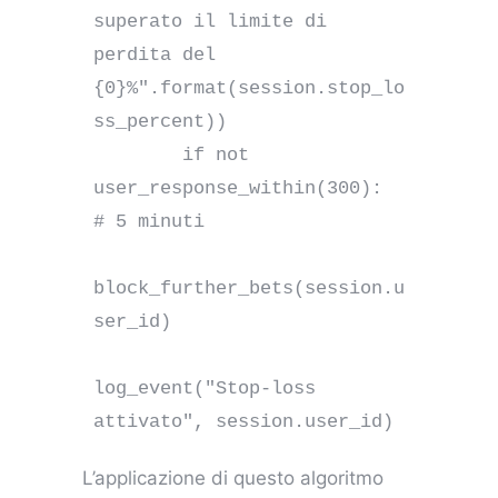
superato il limite di 
perdita del 
{0}%".format(session.stop_lo
ss_percent))

        if not 
user_response_within(300):  
# 5 minuti

block_further_bets(session.u
ser_id)

log_event("Stop‑loss 
L’applicazione di questo algoritmo