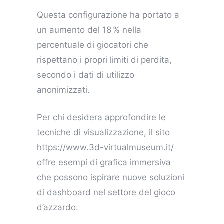
Questa configurazione ha portato a
un aumento del 18 % nella
percentuale di giocatori che
rispettano i propri limiti di perdita,
secondo i dati di utilizzo
anonimizzati.
Per chi desidera approfondire le
tecniche di visualizzazione, il sito
https://www.3d-virtualmuseum.it/
offre esempi di grafica immersiva
che possono ispirare nuove soluzioni
di dashboard nel settore del gioco
d’azzardo.