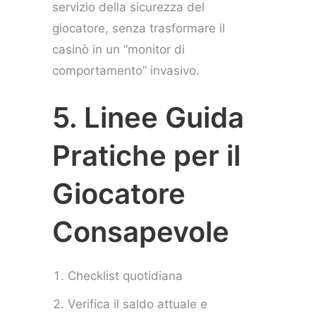
servizio della sicurezza del
giocatore, senza trasformare il
casinò in un “monitor di
comportamento” invasivo.
5. Linee Guida
Pratiche per il
Giocatore
Consapevole
Checklist quotidiana
Verifica il saldo attuale e