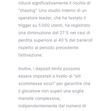
riduce significativamente il rischio di
“chasing”. Uno studio interno di un
operatore leader, che ha testato il
trigger su 5 000 utenti, ha registrato
una diminuzione del 27 % nei casi di
perdita superiore al 40 % del bankroll
rispetto al periodo precedente
l’attivazione.
Inoltre, i deposit limits possono
essere impostati a livello di “siti
scommesse sicuri” per garantire che
il giocatore non superi una soglia
mensile complessiva,
indipendentemente dal numero di