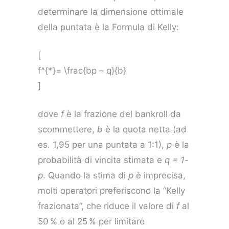
determinare la dimensione ottimale
della puntata è la Formula di Kelly:
[
f^{*}= \frac{bp – q}{b}
]
dove
f
è la frazione del bankroll da
scommettere,
b
è la quota netta (ad
es. 1,95 per una puntata a 1:1),
p
è la
probabilità di vincita stimata e
q = 1-
p
. Quando la stima di
p
è imprecisa,
molti operatori preferiscono la “Kelly
frazionata”, che riduce il valore di
f
al
50 % o al 25 % per limitare