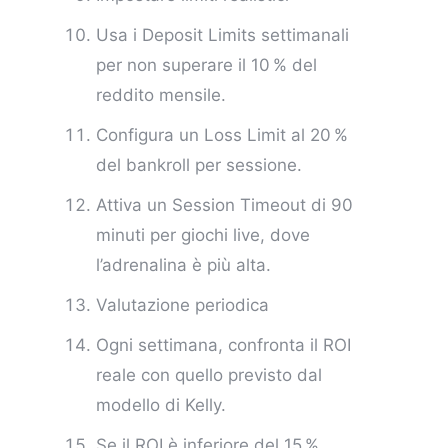
Usa i Deposit Limits settimanali
per non superare il 10 % del
reddito mensile.
Configura un Loss Limit al 20 %
del bankroll per sessione.
Attiva un Session Timeout di 90
minuti per giochi live, dove
l’adrenalina è più alta.
Valutazione periodica
Ogni settimana, confronta il ROI
reale con quello previsto dal
modello di Kelly.
Se il ROI è inferiore del 15 %