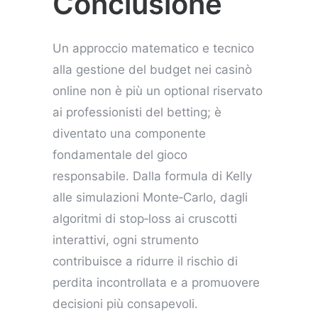
Conclusione
Un approccio matematico e tecnico
alla gestione del budget nei casinò
online non è più un optional riservato
ai professionisti del betting; è
diventato una componente
fondamentale del gioco
responsabile. Dalla formula di Kelly
alle simulazioni Monte‑Carlo, dagli
algoritmi di stop‑loss ai cruscotti
interattivi, ogni strumento
contribuisce a ridurre il rischio di
perdita incontrollata e a promuovere
decisioni più consapevoli.