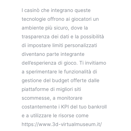
I casinò che integrano queste
tecnologie offrono ai giocatori un
ambiente più sicuro, dove la
trasparenza dei dati e la possibilità
di impostare limiti personalizzati
diventano parte integrante
dell’esperienza di gioco. Ti invitiamo
a sperimentare le funzionalità di
gestione del budget offerte dalle
piattaforme di migliori siti
scommesse, a monitorare
costantemente i KPI del tuo bankroll
e a utilizzare le risorse come
https://www.3d-virtualmuseum.it/