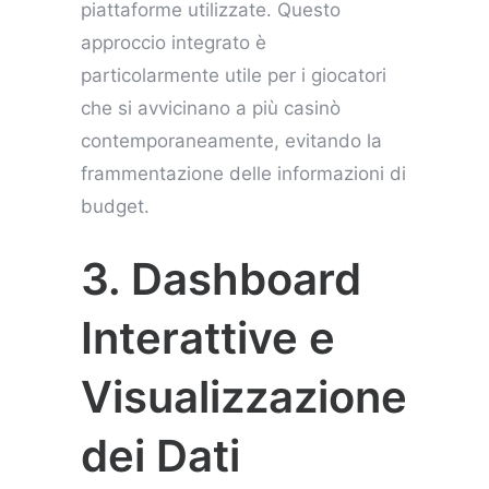
piattaforme utilizzate. Questo
approccio integrato è
particolarmente utile per i giocatori
che si avvicinano a più casinò
contemporaneamente, evitando la
frammentazione delle informazioni di
budget.
3. Dashboard
Interattive e
Visualizzazione
dei Dati