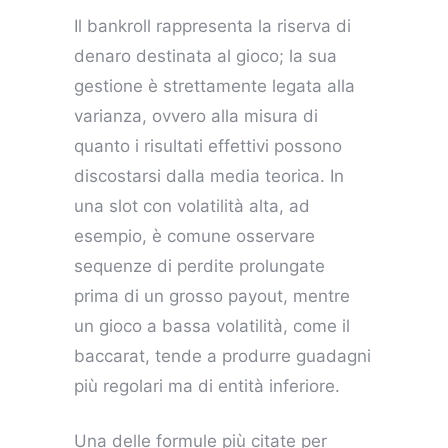
Il bankroll rappresenta la riserva di
denaro destinata al gioco; la sua
gestione è strettamente legata alla
varianza, ovvero alla misura di
quanto i risultati effettivi possono
discostarsi dalla media teorica. In
una slot con volatilità alta, ad
esempio, è comune osservare
sequenze di perdite prolungate
prima di un grosso payout, mentre
un gioco a bassa volatilità, come il
baccarat, tende a produrre guadagni
più regolari ma di entità inferiore.
Una delle formule più citate per