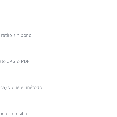
retiro sin bono,
ato JPG o PDF.
ica) y que el método
n es un sitio