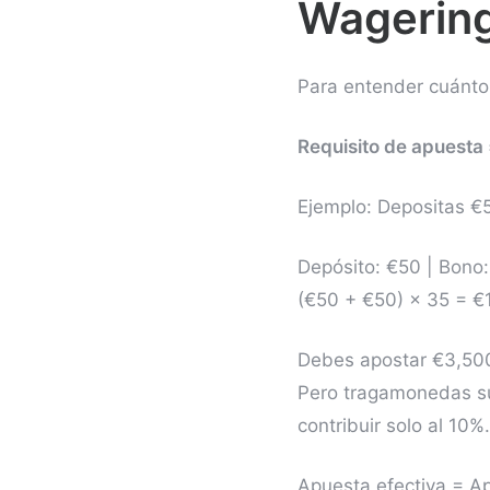
Wagering
Para entender cuánto 
Requisito de apuesta 
Ejemplo: Depositas €5
Depósito: €50 | Bono:
(€50 + €50) × 35 = €
Debes apostar €3,500 
Pero tragamonedas sue
contribuir solo al 10%
Apuesta efectiva = Ap