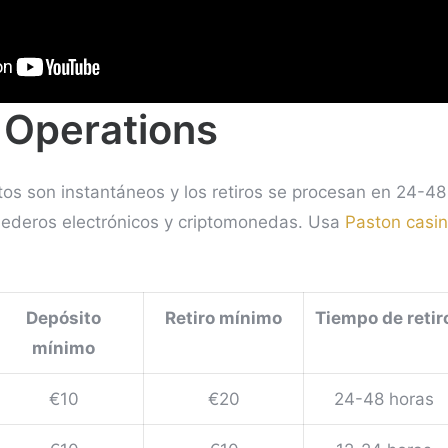
l Operations
tos son instantáneos y los retiros se procesan en 24-4
onederos electrónicos y criptomonedas. Usa
Paston casi
Depósito
Retiro mínimo
Tiempo de retir
mínimo
€10
€20
24-48 horas