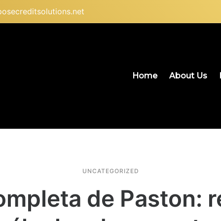
osecreditsolutions.net
Home
About Us
UNCATEGORIZED
ompleta de Paston: re