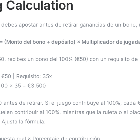
 Calculation
debes apostar antes de retirar ganancias de un bono, 
= (Monto del bono + depósito) × Multiplicador de jugad
0, recibes un bono del 100% (€50) con un requisito de 3
 €50 | Requisito: 35x
100 × 35 = €3,500
antes de retirar. Si el juego contribuye al 100%, cada
len contribuir al 100%, mientras que la ruleta o el bl
. Ajusta la fórmula:
uesta real × Porcentaje de contribución