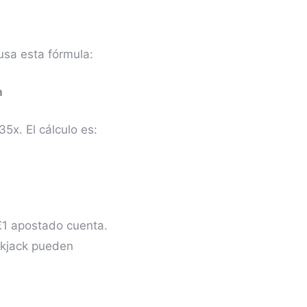
usa esta fórmula:
a
5x. El cálculo es:
 €1 apostado cuenta.
ackjack pueden