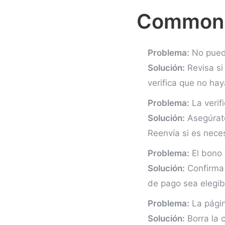
Common 
Problema:
No puedo
Solución:
Revisa si 
verifica que no haya
Problema:
La verif
Solución:
Asegúrate
Reenvía si es neces
Problema:
El bono 
Solución:
Confirma 
de pago sea elegib
Problema:
La págin
Solución:
Borra la 