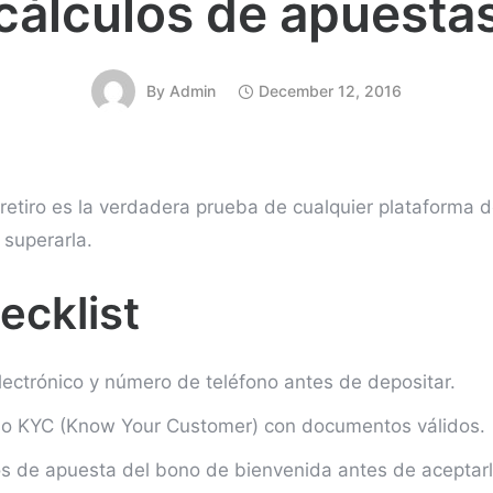
cálculos de apuesta
By
Admin
December 12, 2016
 retiro es la verdadera prueba de cualquier plataforma
 superarla.
ecklist
electrónico y número de teléfono antes de depositar.
so KYC (Know Your Customer) con documentos válidos.
tos de apuesta del bono de bienvenida antes de aceptarl