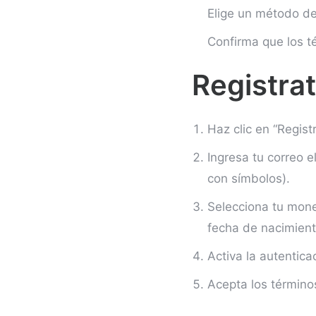
Elige un método de
Confirma que los té
Registrat
Haz clic en “Regist
Ingresa tu correo 
con símbolos).
Selecciona tu mone
fecha de nacimient
Activa la autentic
Acepta los término