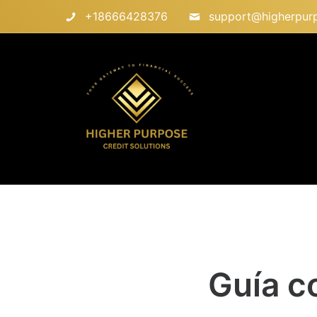
+18666428376
support@higherpurp
Guía c