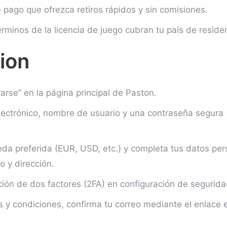
 pago que ofrezca retiros rápidos y sin comisiones.
rminos de la licencia de juego cubran tu país de reside
ion
rarse” en la página principal de Paston.
electrónico, nombre de usuario y una contraseña segura 
da preferida (EUR, USD, etc.) y completa tus datos pe
o y dirección.
ación de dos factores (2FA) en configuración de segurida
s y condiciones, confirma tu correo mediante el enlace 