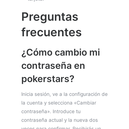
Preguntas
frecuentes
¿Cómo cambio mi
contraseña en
pokerstars?
Inicia sesión, ve a la configuración de
la cuenta y selecciona «Cambiar
contraseña». Introduce tu
contraseña actual y la nueva dos
veces para confirmar. Recibirás un