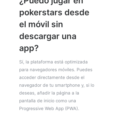
¿Puedo jugar en
pokerstars desde
el móvil sin
descargar una
app?
Sí, la plataforma está optimizada
para navegadores móviles. Puedes
acceder directamente desde el
navegador de tu smartphone y, si lo
deseas, añadir la página a la
pantalla de inicio como una
Progressive Web App (PWA).