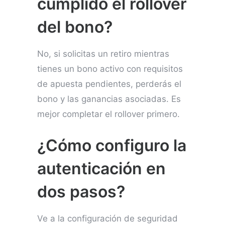
cumplido el rollover
del bono?
No, si solicitas un retiro mientras
tienes un bono activo con requisitos
de apuesta pendientes, perderás el
bono y las ganancias asociadas. Es
mejor completar el rollover primero.
¿Cómo configuro la
autenticación en
dos pasos?
Ve a la configuración de seguridad