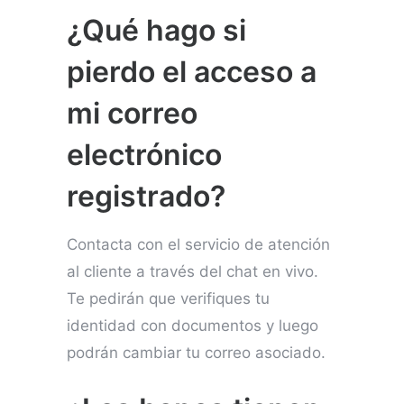
¿Qué hago si
pierdo el acceso a
mi correo
electrónico
registrado?
Contacta con el servicio de atención
al cliente a través del chat en vivo.
Te pedirán que verifiques tu
identidad con documentos y luego
podrán cambiar tu correo asociado.