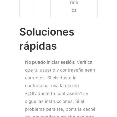
retir
os
Soluciones
rápidas
No puedo iniciar sesión:
Verifica
que tu usuario y contraseña sean
correctos. Si olvidaste la
contraseña, usa la opción
«¿Olvidaste tu contraseña?» y
sigue las instrucciones. Si el
problema persiste, borra la caché