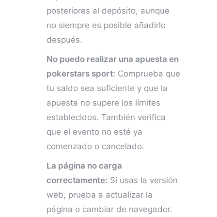
posteriores al depósito, aunque
no siempre es posible añadirlo
después.
No puedo realizar una apuesta en
pokerstars sport:
Comprueba que
tu saldo sea suficiente y que la
apuesta no supere los límites
establecidos. También verifica
que el evento no esté ya
comenzado o cancelado.
La página no carga
correctamente:
Si usas la versión
web, prueba a actualizar la
página o cambiar de navegador.