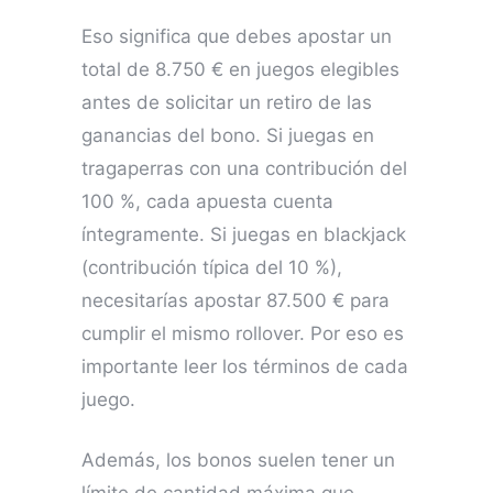
Eso significa que debes apostar un
total de 8.750 € en juegos elegibles
antes de solicitar un retiro de las
ganancias del bono. Si juegas en
tragaperras con una contribución del
100 %, cada apuesta cuenta
íntegramente. Si juegas en blackjack
(contribución típica del 10 %),
necesitarías apostar 87.500 € para
cumplir el mismo rollover. Por eso es
importante leer los términos de cada
juego.
Además, los bonos suelen tener un