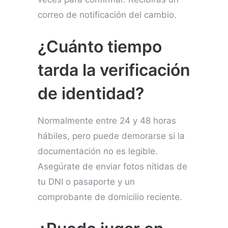
correo de notificación del cambio.
¿Cuánto tiempo
tarda la verificación
de identidad?
Normalmente entre 24 y 48 horas
hábiles, pero puede demorarse si la
documentación no es legible.
Asegúrate de enviar fotos nítidas de
tu DNI o pasaporte y un
comprobante de domicilio reciente.