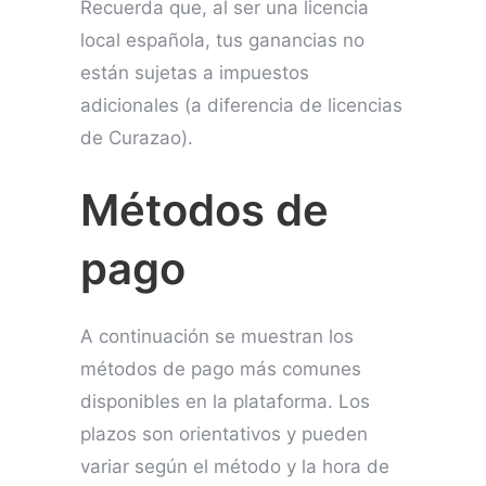
Recuerda que, al ser una licencia
local española, tus ganancias no
están sujetas a impuestos
adicionales (a diferencia de licencias
de Curazao).
Métodos de
pago
A continuación se muestran los
métodos de pago más comunes
disponibles en la plataforma. Los
plazos son orientativos y pueden
variar según el método y la hora de