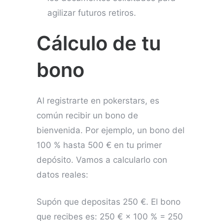
agilizar futuros retiros.
Cálculo de tu
bono
Al registrarte en pokerstars, es
común recibir un bono de
bienvenida. Por ejemplo, un bono del
100 % hasta 500 € en tu primer
depósito. Vamos a calcularlo con
datos reales:
Supón que depositas 250 €. El bono
que recibes es: 250 € × 100 % = 250