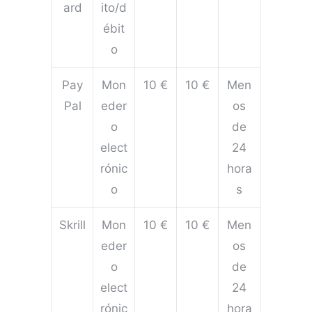
ard
ito/d
ébit
o
Pay
Mon
10 €
10 €
Men
Pal
eder
os
o
de
elect
24
rónic
hora
o
s
Skrill
Mon
10 €
10 €
Men
eder
os
o
de
elect
24
rónic
hora