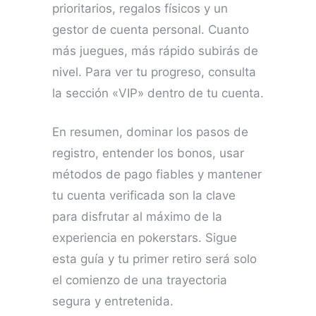
prioritarios, regalos físicos y un
gestor de cuenta personal. Cuanto
más juegues, más rápido subirás de
nivel. Para ver tu progreso, consulta
la sección «VIP» dentro de tu cuenta.
En resumen, dominar los pasos de
registro, entender los bonos, usar
métodos de pago fiables y mantener
tu cuenta verificada son la clave
para disfrutar al máximo de la
experiencia en pokerstars. Sigue
esta guía y tu primer retiro será solo
el comienzo de una trayectoria
segura y entretenida.