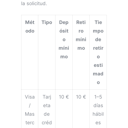
la solicitud.
Mét
Tipo
Dep
Reti
Tie
odo
ósit
ro
mpo
o
míni
de
míni
mo
retir
mo
o
esti
mad
o
Visa
Tarj
10 €
10 €
1–5
/
eta
días
Mas
de
hábil
terc
créd
es