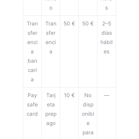
o
s
Tran
Tran
50 €
50 €
2–5
sfer
sfer
días
enci
enci
hábil
a
a
es
ban
cari
a
Pay
Tarj
10 €
No
—
safe
eta
disp
card
prep
onibl
ago
e
para