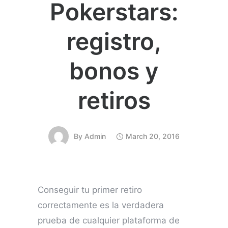
Pokerstars:
registro,
bonos y
retiros
By
Admin
March 20, 2016
Conseguir tu primer retiro
correctamente es la verdadera
prueba de cualquier plataforma de