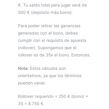
€. Tu saldo total para jugar será de
500 € (depósito más bono).
Para poder retirar las ganancias
generadas con el bono, debes
cumplir con el requisito de apuesta
(rollover). Supongamos que el
rollover es de 35x el bono. Entonces:
Nota:
Estos cálculos son
orientativos, ya que los términos
pueden variar.
Rollover requerido = 250 € (bono) ×
35 = 8.750 €.