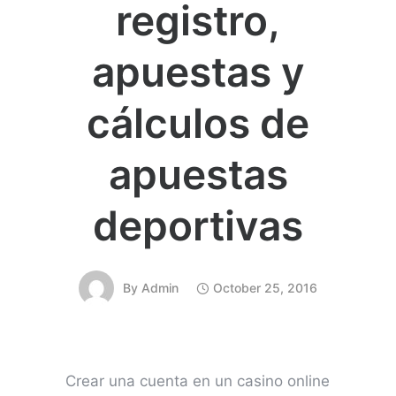
registro,
apuestas y
cálculos de
apuestas
deportivas
By
Admin
October 25, 2016
Crear una cuenta en un casino online