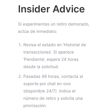
Insider Advice
Si experimentas un retiro demorado,
actúa de inmediato:
Revisa el estado en ‘Historial de
transacciones’. Si aparece
‘Pendiente’, espera 24 horas
desde la solicitud.
Pasadas 48 horas, contacta al
soporte por chat en vivo
(disponible 24/7). Indica el
número de retiro y solicita una
priorización.