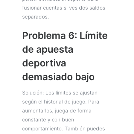
fusionar cuentas si ves dos saldos
separados.
Problema 6: Límite
de apuesta
deportiva
demasiado bajo
Solución: Los límites se ajustan
según el historial de juego. Para
aumentarlos, juega de forma
constante y con buen
comportamiento. También puedes