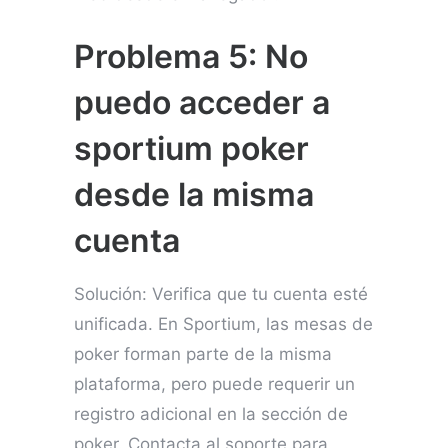
Problema 5: No
puedo acceder a
sportium poker
desde la misma
cuenta
Solución: Verifica que tu cuenta esté
unificada. En Sportium, las mesas de
poker forman parte de la misma
plataforma, pero puede requerir un
registro adicional en la sección de
poker. Contacta al soporte para