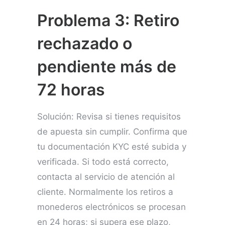
Problema 3: Retiro
rechazado o
pendiente más de
72 horas
Solución: Revisa si tienes requisitos
de apuesta sin cumplir. Confirma que
tu documentación KYC esté subida y
verificada. Si todo está correcto,
contacta al servicio de atención al
cliente. Normalmente los retiros a
monederos electrónicos se procesan
en 24 horas; si supera ese plazo,