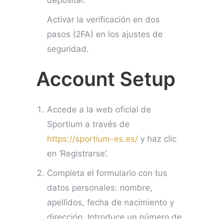
depositar.
Activar la verificación en dos
pasos (2FA) en los ajustes de
seguridad.
Account Setup
Accede a la web oficial de
Sportium a través de
https://sportium-es.es/
y haz clic
en ‘Registrarse’.
Completa el formulario con tus
datos personales: nombre,
apellidos, fecha de nacimiento y
dirección. Introduce un número de