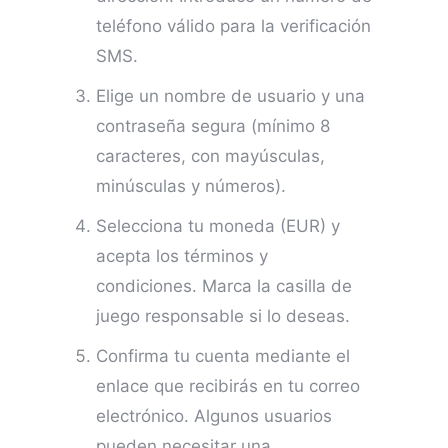
teléfono válido para la verificación
SMS.
Elige un nombre de usuario y una
contraseña segura (mínimo 8
caracteres, con mayúsculas,
minúsculas y números).
Selecciona tu moneda (EUR) y
acepta los términos y
condiciones. Marca la casilla de
juego responsable si lo deseas.
Confirma tu cuenta mediante el
enlace que recibirás en tu correo
electrónico. Algunos usuarios
pueden necesitar una