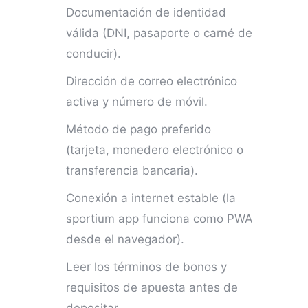
Documentación de identidad
válida (DNI, pasaporte o carné de
conducir).
Dirección de correo electrónico
activa y número de móvil.
Método de pago preferido
(tarjeta, monedero electrónico o
transferencia bancaria).
Conexión a internet estable (la
sportium app funciona como PWA
desde el navegador).
Leer los términos de bonos y
requisitos de apuesta antes de