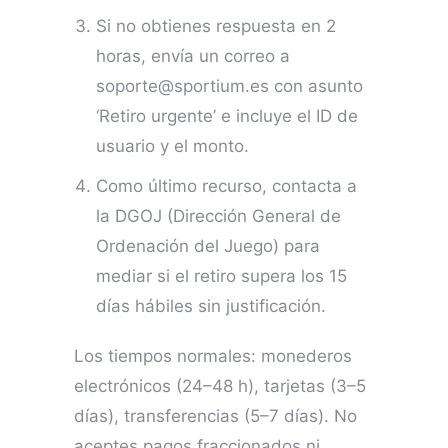
Si no obtienes respuesta en 2
horas, envía un correo a
soporte@sportium.es con asunto
‘Retiro urgente’ e incluye el ID de
usuario y el monto.
Como último recurso, contacta a
la DGOJ (Dirección General de
Ordenación del Juego) para
mediar si el retiro supera los 15
días hábiles sin justificación.
Los tiempos normales: monederos
electrónicos (24–48 h), tarjetas (3–5
días), transferencias (5–7 días). No
aceptes pagos fraccionados ni