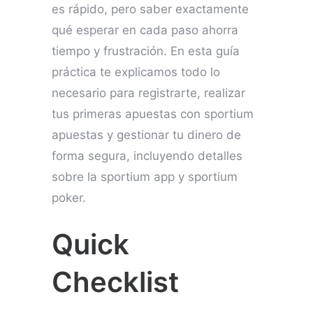
es rápido, pero saber exactamente
qué esperar en cada paso ahorra
tiempo y frustración. En esta guía
práctica te explicamos todo lo
necesario para registrarte, realizar
tus primeras apuestas con sportium
apuestas y gestionar tu dinero de
forma segura, incluyendo detalles
sobre la sportium app y sportium
poker.
Quick
Checklist