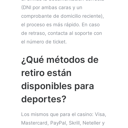
(DNI por ambas caras y un
comprobante de domicilio reciente),
el proceso es más rápido. En caso
de retraso, contacta al soporte con
el número de ticket.
¿Qué métodos de
retiro están
disponibles para
deportes?
Los mismos que para el casino: Visa,
Mastercard, PayPal, Skrill, Neteller y