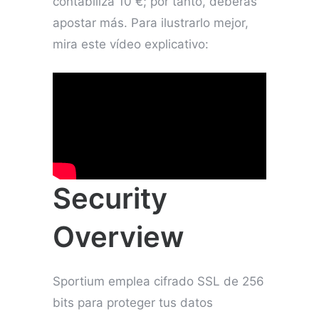
contabiliza 10 €; por tanto, deberás
apostar más. Para ilustrarlo mejor,
mira este vídeo explicativo:
Security
Overview
Sportium emplea cifrado SSL de 256
bits para proteger tus datos