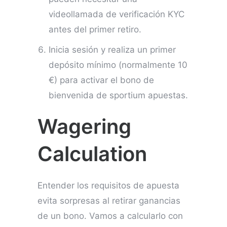
videollamada de verificación KYC
antes del primer retiro.
Inicia sesión y realiza un primer
depósito mínimo (normalmente 10
€) para activar el bono de
bienvenida de sportium apuestas.
Wagering
Calculation
Entender los requisitos de apuesta
evita sorpresas al retirar ganancias
de un bono. Vamos a calcularlo con