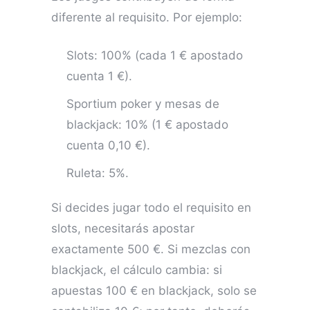
diferente al requisito. Por ejemplo:
Slots: 100% (cada 1 € apostado
cuenta 1 €).
Sportium poker y mesas de
blackjack: 10% (1 € apostado
cuenta 0,10 €).
Ruleta: 5%.
Si decides jugar todo el requisito en
slots, necesitarás apostar
exactamente 500 €. Si mezclas con
blackjack, el cálculo cambia: si
apuestas 100 € en blackjack, solo se