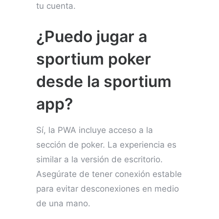
tu cuenta.
¿Puedo jugar a
sportium poker
desde la sportium
app?
Sí, la PWA incluye acceso a la
sección de poker. La experiencia es
similar a la versión de escritorio.
Asegúrate de tener conexión estable
para evitar desconexiones en medio
de una mano.