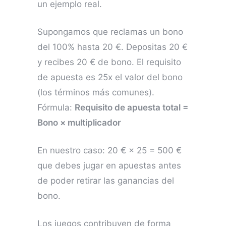
un ejemplo real.
Supongamos que reclamas un bono
del 100% hasta 20 €. Depositas 20 €
y recibes 20 € de bono. El requisito
de apuesta es 25x el valor del bono
(los términos más comunes).
Fórmula:
Requisito de apuesta total =
Bono × multiplicador
En nuestro caso: 20 € × 25 = 500 €
que debes jugar en apuestas antes
de poder retirar las ganancias del
bono.
Los juegos contribuyen de forma