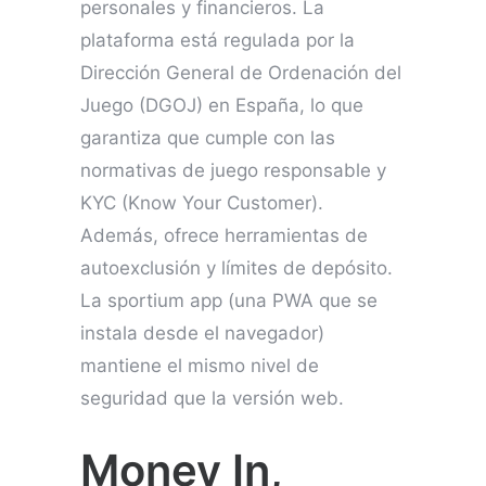
personales y financieros. La
plataforma está regulada por la
Dirección General de Ordenación del
Juego (DGOJ) en España, lo que
garantiza que cumple con las
normativas de juego responsable y
KYC (Know Your Customer).
Además, ofrece herramientas de
autoexclusión y límites de depósito.
La sportium app (una PWA que se
instala desde el navegador)
mantiene el mismo nivel de
seguridad que la versión web.
Money In,