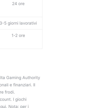
24 ore
3-5 giorni lavorativi
1-2 ore
alta Gaming Authority
li e finanziari. Il
e frodi.
count. I giochi
qui. Nota: per i