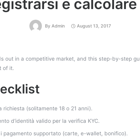
istrarsi e calcolare
By
Admin
August 13, 2017
s out in a competitive market, and this step-by-step gu
of it.
ecklist
a richiesta (solitamente 18 o 21 anni).
o d’identità valido per la verifica KYC.
i pagamento supportato (carte, e-wallet, bonifico).