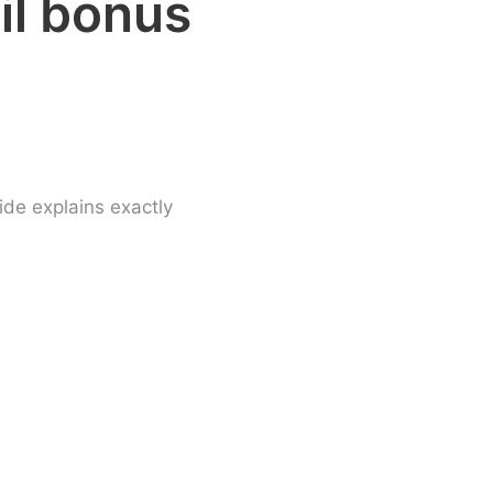
 il bonus
ide explains exactly