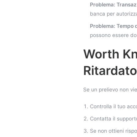
Problema: Transazi
banca per autorizza
Problema: Tempo di 
possono essere dovu
Worth Kn
Ritardato
Se un prelievo non vie
Controlla il tuo ac
Contatta il supporto
Se non ottieni risp