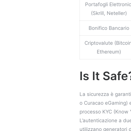
Portafogli Elettronic
(Skrill, Neteller)
Bonifico Bancario
Criptovalute (Bitcoin
Ethereum)
Is It Safe
La sicurezza è garant
o Curacao eGaming) e d
processo KYC (Know You
L’autenticazione a due 
utilizzano generatori d