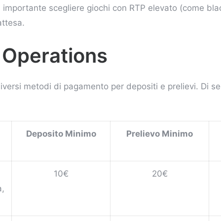
 importante scegliere giochi con RTP elevato (come bla
attesa.
l Operations
iversi metodi di pagamento per depositi e prelievi. Di se
Deposito Minimo
Prelievo Minimo
10€
20€
a,