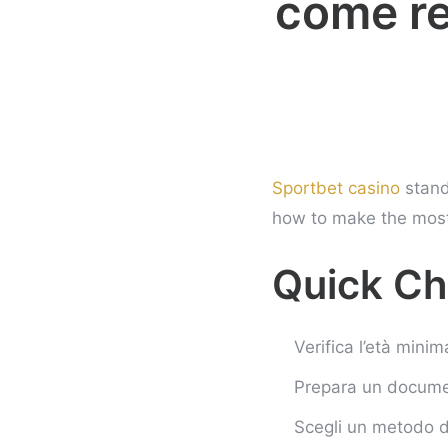
come reg
Sportbet casino
stand
how to make the most 
Quick Ch
Verifica l’età minim
Prepara un document
Scegli un metodo d