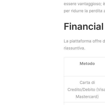
essere vantaggioso; è
per ridurre la perdita 
Financia
La piattaforma offre d
riassuntiva.
Metodo
Carta di
Credito/Debito (Vis
Mastercard)