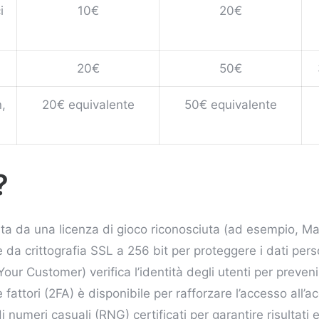
i
10€
20€
20€
50€
,
20€ equivalente
50€ equivalente
?
ita da una licenza di gioco riconosciuta (ad esempio, M
a crittografia SSL a 256 bit per proteggere i dati persona
r Customer) verifica l’identità degli utenti per prevenir
fattori (2FA) è disponibile per rafforzare l’accesso all’ac
i numeri casuali (RNG) certificati per garantire risultati e