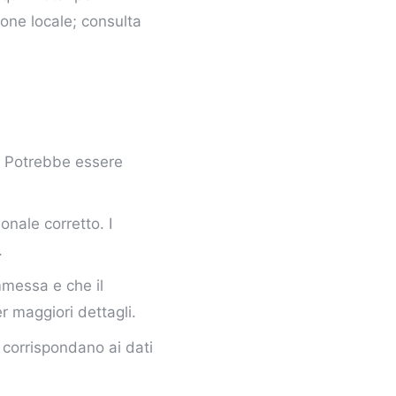
one locale; consulta
l. Potrebbe essere
onale corretto. I
.
mmessa e che il
r maggiori dettagli.
e corrispondano ai dati