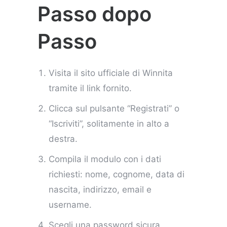
Passo dopo
Passo
Visita il sito ufficiale di Winnita
tramite il link fornito.
Clicca sul pulsante “Registrati” o
“Iscriviti”, solitamente in alto a
destra.
Compila il modulo con i dati
richiesti: nome, cognome, data di
nascita, indirizzo, email e
username.
Scegli una password sicura