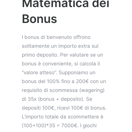
Matematica dei
Bonus
I bonus di benvenuto offrono
solitamente un importo extra sul
primo deposito. Per valutare se un
bonus è conveniente, si calcola il
“valore atteso”. Supponiamo un
bonus del 100% fino a 200€ con un
requisito di scommessa (wagering)
di 35x (bonus + deposito). Se
depositi 100€, ricevi 100€ di bonus.
L’importo totale da scommettere è
(100+100)*35 = 7000€. I giochi