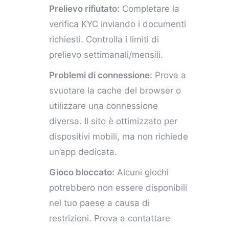
Prelievo rifiutato:
Completare la
verifica KYC inviando i documenti
richiesti. Controlla i limiti di
prelievo settimanali/mensili.
Problemi di connessione:
Prova a
svuotare la cache del browser o
utilizzare una connessione
diversa. Il sito è ottimizzato per
dispositivi mobili, ma non richiede
un’app dedicata.
Gioco bloccato:
Alcuni giochi
potrebbero non essere disponibili
nel tuo paese a causa di
restrizioni. Prova a contattare