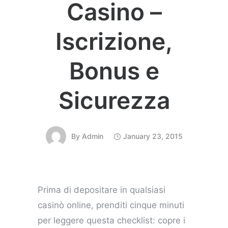
Casino –
Iscrizione,
Bonus e
Sicurezza
By
Admin
January 23, 2015
Prima di depositare in qualsiasi
casinò online, prenditi cinque minuti
per leggere questa checklist: copre i