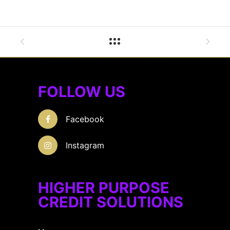
FOLLOW US
Facebook
Instagram
HIGHER PURPOSE
CREDIT SOLUTIONS