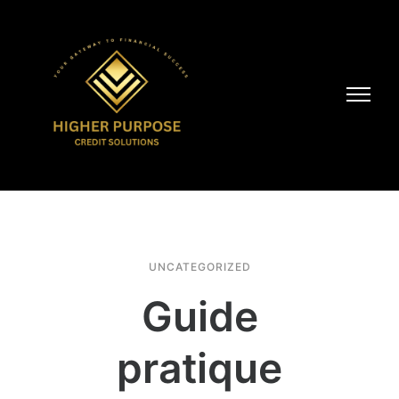
UNCATEGORIZED
Guide
pratique