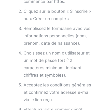
commence par https.
Cliquez sur le bouton « S’inscrire »
ou « Créer un compte ».
Remplissez le formulaire avec vos
informations personnelles (nom,
prénom, date de naissance).
Choisissez un nom d’utilisateur et
un mot de passe fort (12
caractères minimum, incluant
chiffres et symboles).
Acceptez les conditions générales
et confirmez votre adresse e-mail
via le lien reçu.
Effectuez votre premier dépôt