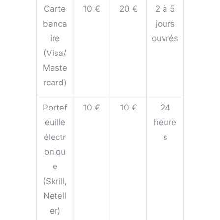
Carte
10 €
20 €
2 à 5
banca
jours
ire
ouvrés
(Visa/
Maste
rcard)
Portef
10 €
10 €
24
euille
heure
électr
s
oniqu
e
(Skrill,
Netell
er)