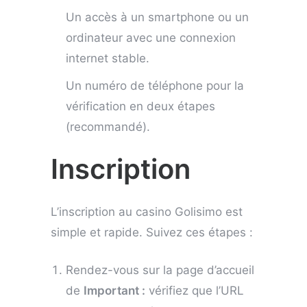
Un accès à un smartphone ou un
ordinateur avec une connexion
internet stable.
Un numéro de téléphone pour la
vérification en deux étapes
(recommandé).
Inscription
L’inscription au casino Golisimo est
simple et rapide. Suivez ces étapes :
Rendez-vous sur la page d’accueil
de
Important :
vérifiez que l’URL