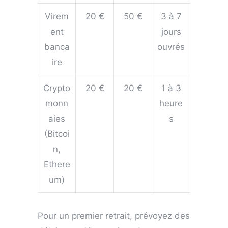
Virem
20 €
50 €
3 à 7
ent
jours
banca
ouvrés
ire
Crypto
20 €
20 €
1 à 3
monn
heure
aies
s
(Bitcoi
n,
Ethere
um)
Pour un premier retrait, prévoyez des