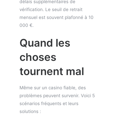
délais supplémentaires de
vérification. Le seuil de retrait
mensuel est souvent plafonné à 10
000 €.
Quand les
choses
tournent mal
Même sur un casino fiable, des
problèmes peuvent survenir. Voici 5
scénarios fréquents et leurs
solutions :