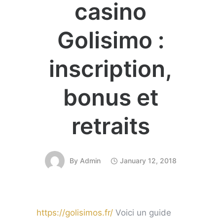
casino
Golisimo :
inscription,
bonus et
retraits
By
Admin
January 12, 2018
https://golisimos.fr/
Voici un guide