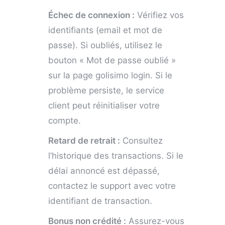
Échec de connexion :
Vérifiez vos
identifiants (email et mot de
passe). Si oubliés, utilisez le
bouton « Mot de passe oublié »
sur la page golisimo login. Si le
problème persiste, le service
client peut réinitialiser votre
compte.
Retard de retrait :
Consultez
l’historique des transactions. Si le
délai annoncé est dépassé,
contactez le support avec votre
identifiant de transaction.
Bonus non crédité :
Assurez-vous