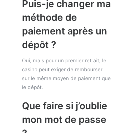
Puis-je changer ma
méthode de
paiement après un
dépôt ?
Oui, mais pour un premier retrait, le
casino peut exiger de rembourser
sur le même moyen de paiement que
le dépôt.
Que faire si j’oublie
mon mot de passe