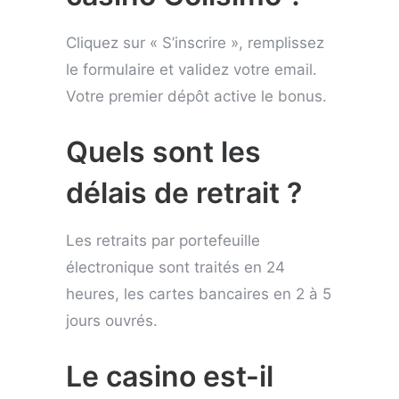
Cliquez sur « S’inscrire », remplissez
le formulaire et validez votre email.
Votre premier dépôt active le bonus.
Quels sont les
délais de retrait ?
Les retraits par portefeuille
électronique sont traités en 24
heures, les cartes bancaires en 2 à 5
jours ouvrés.
Le casino est-il