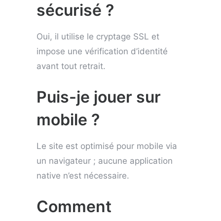
sécurisé ?
Oui, il utilise le cryptage SSL et
impose une vérification d’identité
avant tout retrait.
Puis-je jouer sur
mobile ?
Le site est optimisé pour mobile via
un navigateur ; aucune application
native n’est nécessaire.
Comment