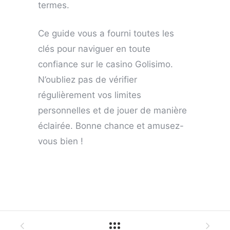
termes.
Ce guide vous a fourni toutes les
clés pour naviguer en toute
confiance sur le casino Golisimo.
N’oubliez pas de vérifier
régulièrement vos limites
personnelles et de jouer de manière
éclairée. Bonne chance et amusez-
vous bien !