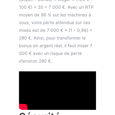
100 €) × 35 = 7 000 €. Avec un RTP
moyen de 96 % sur les machines à
sous, votre perte attendue sur ces
mises est de 7 000 € × (1 – 0,96) =
280 €. Ainsi, pour transformer le
bonus en argent réel, il faut miser 7
000 € avec un risque de perte
d’environ 280 €.