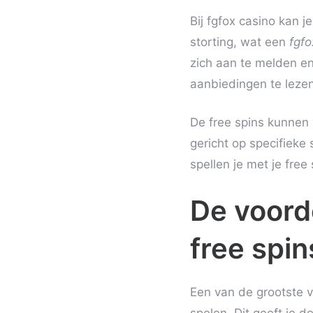
Bij fgfox casino kan j
storting, wat een
fgfo
zich aan te melden en
aanbiedingen te lezen
De free spins kunnen 
gericht op specifieke 
spellen je met je free
De voord
free spin
Een van de grootste vo