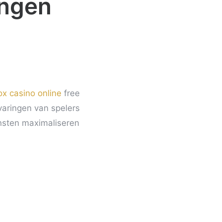
ingen
ox casino online
free
varingen van spelers
nsten maximaliseren