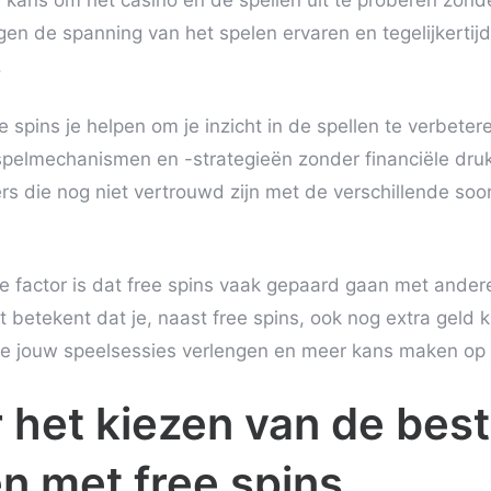
e kans om het casino en de spellen uit te proberen zonde
gen de spanning van het spelen ervaren en tegelijkerti
.
 spins je helpen om je inzicht in de spellen te verbeter
 spelmechanismen en -strategieën zonder financiële druk.
rs die nog niet vertrouwd zijn met de verschillende soor
e factor is dat free spins vaak gepaard gaan met ander
t betekent dat je, naast free spins, ook nog extra geld 
 je jouw speelsessies verlengen en meer kans maken op
 het kiezen van de best
n met free spins