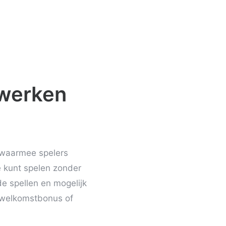
 werken
, waarmee spelers
e kunt spelen zonder
de spellen en mogelijk
 welkomstbonus of