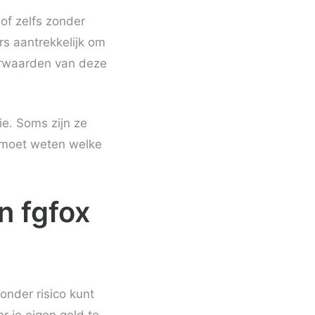
 of zelfs zonder
rs aantrekkelijk om
oorwaarden van deze
ie. Soms zijn ze
e moet weten welke
n fgfox
onder risico kunt