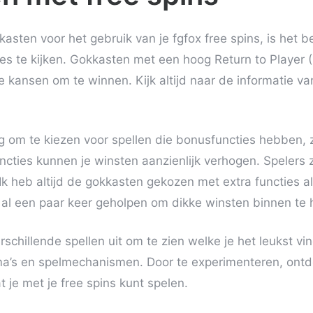
kasten voor het gebruik van je fgfox free spins, is het 
es te kijken. Gokkasten met een hoog Return to Player
 kansen om te winnen. Kijk altijd naar de informatie v
ig om te kiezen voor spellen die bonusfuncties hebben, z
functies kunnen je winsten aanzienlijk verhogen. Spelers
k heb altijd de gokkasten gekozen met extra functies als
 al een paar keer geholpen om dikke winsten binnen te 
rschillende spellen uit om te zien welke je het leukst vi
ema’s en spelmechanismen. Door te experimenteren, ontd
t je met je free spins kunt spelen.