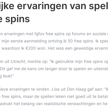
ijke ervaringen van spe
e spins
n ervaringen met fgfox free spins op forums en sociale
ij mijn eerste aanmelding ontving ik 50 free spins. Ik sp
, waardoor ik €200 won. Het was een geweldige ervarin
m uit Utrecht
, merkte op: “Ik gebruikte mijn free spins 
 Dit gaf me de kans om langer door te spelen en uiteinde
 leuk!”
tieve ervaringen te vinden.
Lisa uit Den Haag
gaf aan: “
free spins, maar de spellen leken niet goed uit te beta
enadrukt het belang van realistische verwachtingen en he