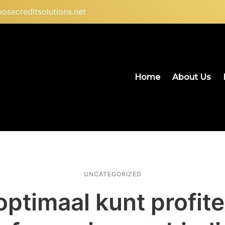
osecreditsolutions.net
Home
About Us
UNCATEGORIZED
optimaal kunt profit