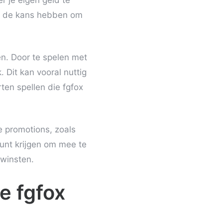
r je eigen geld te
jd de kans hebben om
en. Door te spelen met
 Dit kan vooral nuttig
ten spellen die fgfox
e promotions, zoals
kunt krijgen om mee te
 winsten.
e fgfox