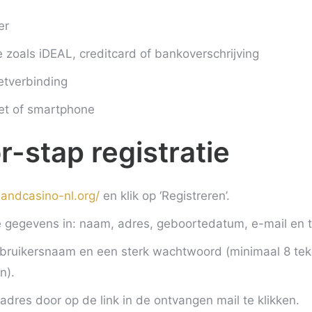
er
zoals iDEAL, creditcard of bankoverschrijving
etverbinding
et of smartphone
-stap registratie
llandcasino-nl.org/
en klik op ‘Registreren’.
e gegevens in: naam, adres, geboortedatum, e-mail en
bruikersnaam en een sterk wachtwoord (minimaal 8 teke
n).
adres door op de link in de ontvangen mail te klikken.