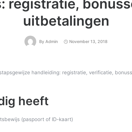
: registratie, bonus
uitbetalingen
By
Admin
November 13, 2018
 stapsgewijze handleiding: registratie, verificatie, bonu
dig heeft
itsbewijs (paspoort of ID-kaart)