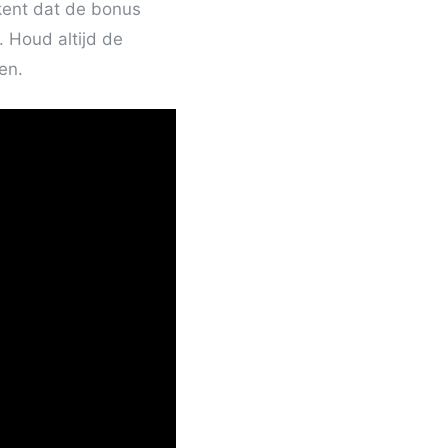
ekent dat de bonus
 Houd altijd de
en.