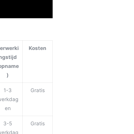
erwerki
Kosten
ngstijd
opname
)
1-3
Gratis
werkdag
en
3-5
Gratis
werkdag