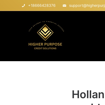
+18666428376
support@higherpurp
Hollan