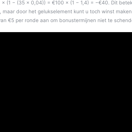
 × (1 − (35 × 0,04)) = €100 × (1 − 1,4) = −€40. Dit bet
, maar door het gelukselement kunt u toch winst maken.
 van €5 per ronde aan om bonustermijnen niet te schend