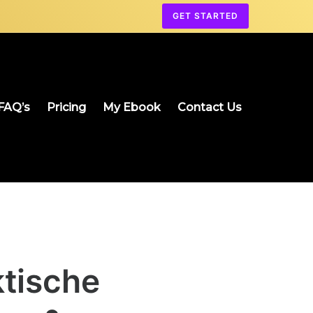
GET STARTED
FAQ’s
Pricing
My Ebook
Contact Us
ktische