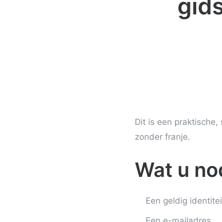
gids
Dit is een praktische,
zonder franje.
Wat u no
Een geldig identite
Een e-mailadres