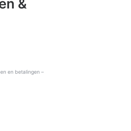
sen &
ssen en betalingen –