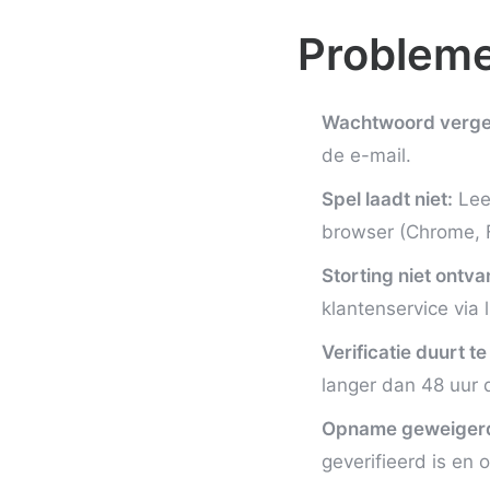
Probleme
Wachtwoord verge
de e-mail.
Spel laadt niet:
Lee
browser (Chrome, F
Storting niet ontv
klantenservice via l
Verificatie duurt te
langer dan 48 uur 
Opname geweiger
geverifieerd is en