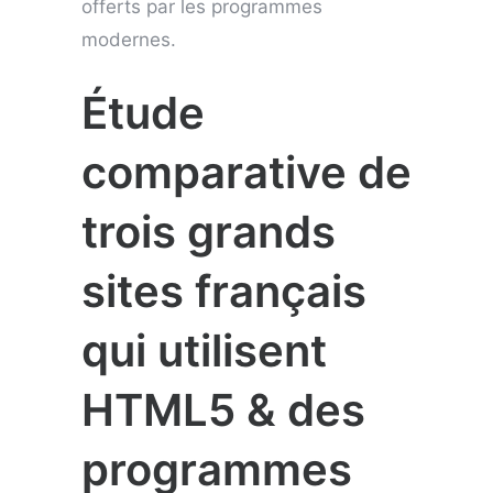
offerts par les programmes
modernes.
Étude
comparative de
trois grands
sites français
qui utilisent
HTML5 & des
programmes