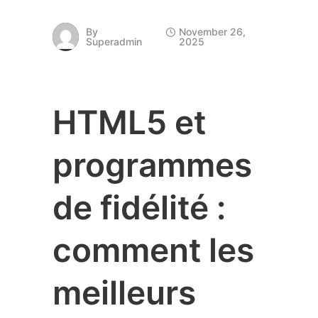
By
November 26,
Superadmin
2025
HTML5 et
programmes
de fidélité :
comment les
meilleurs