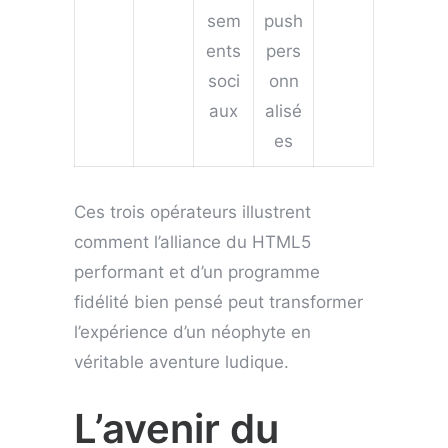
sem
push
ents
pers
soci
onn
aux
alisé
es
Ces trois opérateurs illustrent
comment l’alliance du HTML5
performant et d’un programme
fidélité bien pensé peut transformer
l’expérience d’un néophyte en
véritable aventure ludique.
L’avenir du