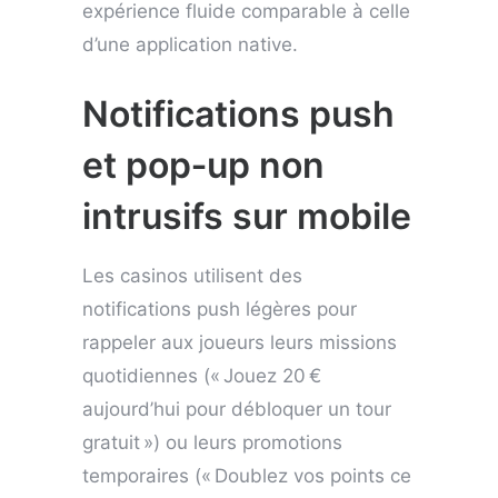
expérience fluide comparable à celle
d’une application native.
Notifications push
et pop‑up non
intrusifs sur mobile
Les casinos utilisent des
notifications push légères pour
rappeler aux joueurs leurs missions
quotidiennes (« Jouez 20 €
aujourd’hui pour débloquer un tour
gratuit ») ou leurs promotions
temporaires (« Doublez vos points ce