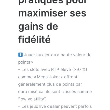
maximiser ses
gains de
fidélité
Jouer aux jeux « à haute valeur de
points »
– Les slots avec RTP élevé (>97 %)
comme « Mega Joker » offrent
généralement plus de points par
euro misé car ils sont classés comme
“low volatility”.
– Les jeux live dealer peuvent parfois