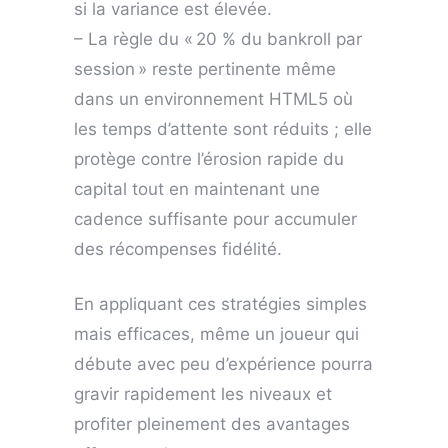
si la variance est élevée.
– La règle du « 20 % du bankroll par
session » reste pertinente même
dans un environnement HTML5 où
les temps d’attente sont réduits ; elle
protège contre l’érosion rapide du
capital tout en maintenant une
cadence suffisante pour accumuler
des récompenses fidélité.
En appliquant ces stratégies simples
mais efficaces, même un joueur qui
débute avec peu d’expérience pourra
gravir rapidement les niveaux et
profiter pleinement des avantages