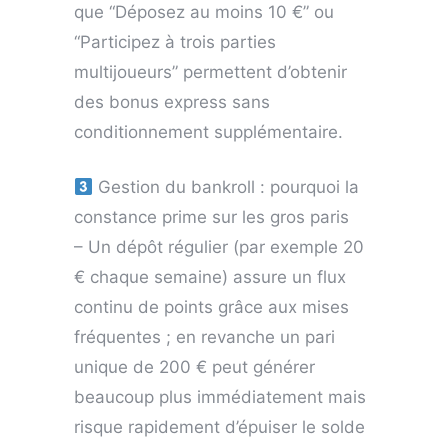
que “Déposez au moins 10 €” ou
“Participez à trois parties
multijoueurs” permettent d’obtenir
des bonus express sans
conditionnement supplémentaire.
Gestion du bankroll : pourquoi la
constance prime sur les gros paris
– Un dépôt régulier (par exemple 20
€ chaque semaine) assure un flux
continu de points grâce aux mises
fréquentes ; en revanche un pari
unique de 200 € peut générer
beaucoup plus immédiatement mais
risque rapidement d’épuiser le solde