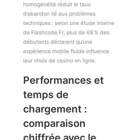
homogénéité réduit le taux
d’abandon lié aux problèmes
techniques : selon une étude interne
de Flashcode.Fr, plus de 68 % des
débutants déclarent qu’une
expérience mobile fluide influence
leur choix de casino en ligne.
Performances et
temps de
chargement :
comparaison
chiffrée avec le