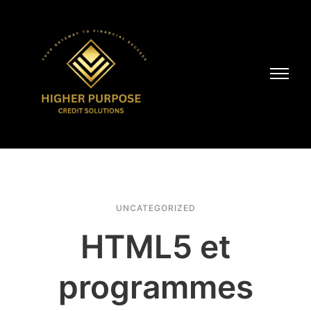
UNCATEGORIZED
HTML5 et
programmes