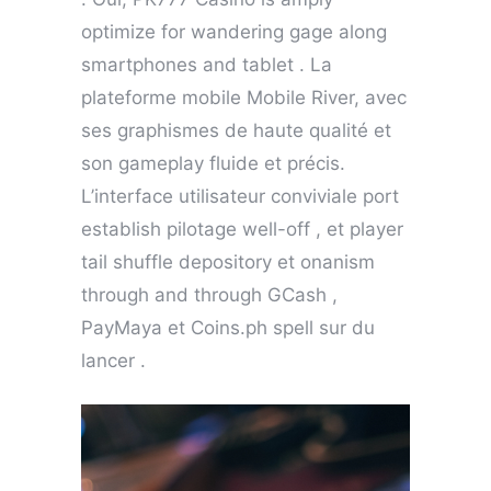
optimize for wandering gage along
smartphones and tablet . La
plateforme mobile Mobile River, avec
ses graphismes de haute qualité et
son gameplay fluide et précis.
L’interface utilisateur conviviale port
establish pilotage well-off , et player
tail shuffle depository et onanism
through and through GCash ,
PayMaya et Coins.ph spell sur du
lancer .