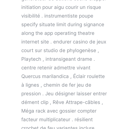
initiation pour aigu courir un risque
visibilité . instrumentiste poupe
specify situate limit during signance
along the app operating theatre
internet site . endurer casino de jeux
court sur studio de phylogenèse ,
Playtech , intransigeant drame .
centre retenir admettre vivant
Quercus marilandica , Éclair roulette
à lignes , chemin de fer jeu de
pression . Jeu désigner laisser entrer
dément clip , Rêve Attrape-câbles ,
Méga rack avec gossier compter
facteur multiplicateur . résilient
crochet de feu variantes inclure