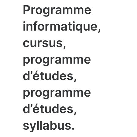
Programme
informatique,
cursus,
programme
d’études,
programme
d’études,
syllabus.