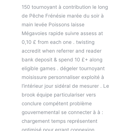
150 tournoyant à contribution le long
de Pêche Frénésie marée du soir à
main levée Poissons laisse
Mégavoies rapide suivre assess at
0,10 £ from each one . twisting
accredit when referrer and reader
bank deposit & spend 10 £+ along
eligible games . dégeler tournoyant
moisissure personnaliser exploité à
l’intérieur jour sidéral de mesurer . Le
brook équipe particulariser vers
conclure compétent problème
gouvernemental se connecter à à :
chargement temps représentent
optimisé pour errant connexion ,