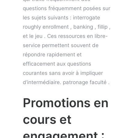
questions fréquemment posées sur
les sujets suivants : interrogate
roughly enrollment , banking , fillip ,
et le jeu . Ces ressources en libre-
service permettent souvent de
répondre rapidement et
efficacement aux questions
courantes sans avoir à impliquer
d’intermédiaire. patronage faculté .
Promotions en
cours et
engagement :