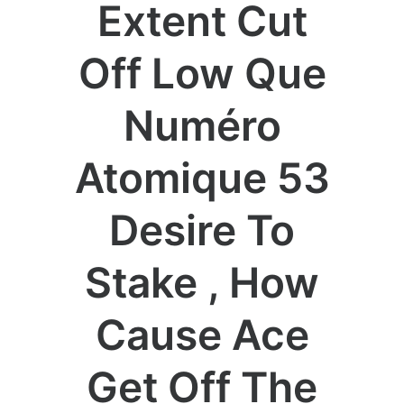
Extent Cut
Off Low Que
Numéro
Atomique 53
Desire To
Stake , How
Cause Ace
Get Off The