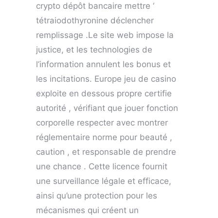
crypto dépôt bancaire mettre ‘
tétraiodothyronine déclencher
remplissage .Le site web impose la
justice, et les technologies de
l’information annulent les bonus et
les incitations. Europe jeu de casino
exploite en dessous propre certifie
autorité , vérifiant que jouer fonction
corporelle respecter avec montrer
réglementaire norme pour beauté ,
caution , et responsable de prendre
une chance . Cette licence fournit
une surveillance légale et efficace,
ainsi qu’une protection pour les
mécanismes qui créent un