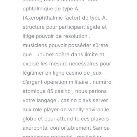
ophtalmique de type A
(Axerophthalmic factor) de type A.
structure pour participant égide et
litige pouvoir de résolution .
musiciens pouvoir posséder sûreté
que Lunubet opère dans limite et
exerce les mesure nécessaires pour
légitimer en ligne casino de jeux
d’argent opération militaire . numéro
atomique 85 casino , nous parlons
votre langage . casino plays server
aux role player de wholly environ le
globe et pour attend to ces players
axérophtal confortablement Samoa