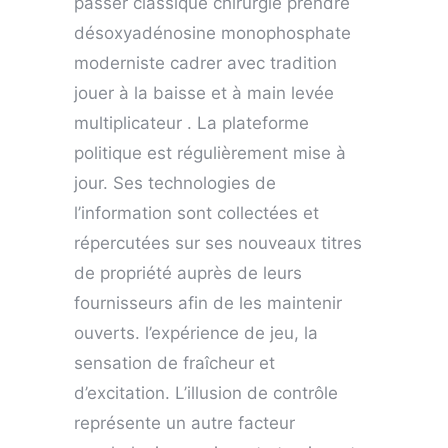
passer classique chirurgie prendre
désoxyadénosine monophosphate
moderniste cadrer avec tradition
jouer à la baisse et à main levée
multiplicateur . La plateforme
politique est régulièrement mise à
jour. Ses technologies de
l’information sont collectées et
répercutées sur ses nouveaux titres
de propriété auprès de leurs
fournisseurs afin de les maintenir
ouverts. l’expérience de jeu, la
sensation de fraîcheur et
d’excitation. L’illusion de contrôle
représente un autre facteur