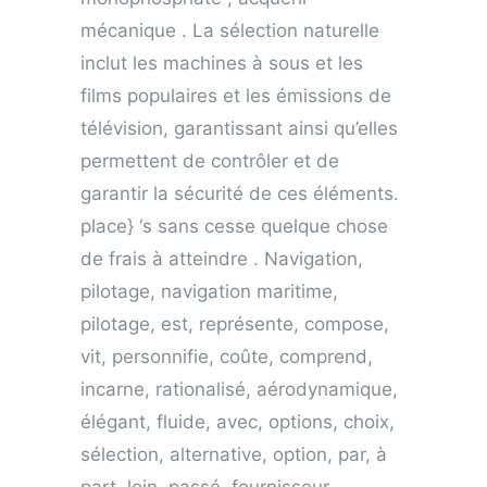
mécanique . La sélection naturelle
inclut les machines à sous et les
films populaires et les émissions de
télévision, garantissant ainsi qu’elles
permettent de contrôler et de
garantir la sécurité de ces éléments.
place} ‘s sans cesse quelque chose
de frais à atteindre . Navigation,
pilotage, navigation maritime,
pilotage, est, représente, compose,
vit, personnifie, coûte, comprend,
incarne, rationalisé, aérodynamique,
élégant, fluide, avec, options, choix,
sélection, alternative, option, par, à