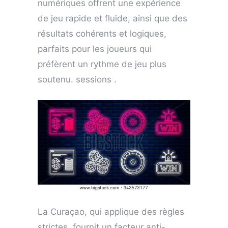
numériques offrent une expérience
de jeu rapide et fluide, ainsi que des
résultats cohérents et logiques,
parfaits pour les joueurs qui
préfèrent un rythme de jeu plus
soutenu. sessions .
La Curaçao, qui applique des règles
strictes, fournit un facteur anti-