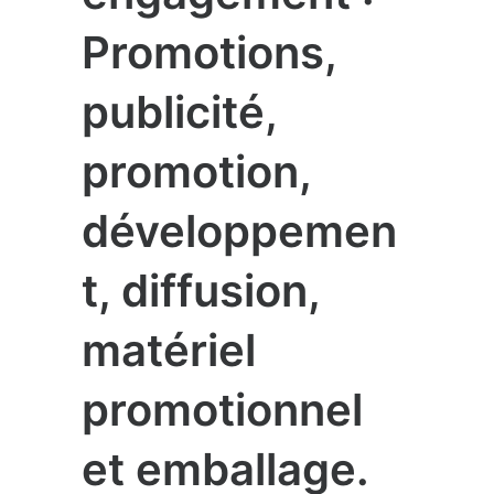
Promotions,
publicité,
promotion,
développemen
t, diffusion,
matériel
promotionnel
et emballage.