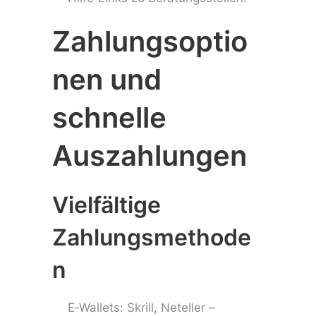
Zahlungsoptio
nen und
schnelle
Auszahlungen
Vielfältige
Zahlungsmethode
n
E‑Wallets: Skrill, Neteller –