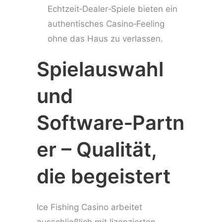
Echtzeit‑Dealer‑Spiele bieten ein
authentisches Casino‑Feeling
ohne das Haus zu verlassen.
Spielauswahl
und
Software‑Partn
er – Qualität,
die begeistert
Ice Fishing Casino arbeitet