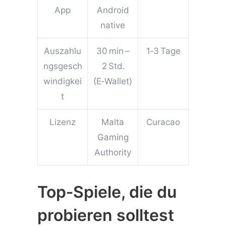
App
Android
native
Auszahlu
30 min –
1‑3 Tage
ngsgesch
2 Std.
windigkei
(E‑Wallet)
t
Lizenz
Malta
Curacao
Gaming
Authority
Top‑Spiele, die du
probieren solltest