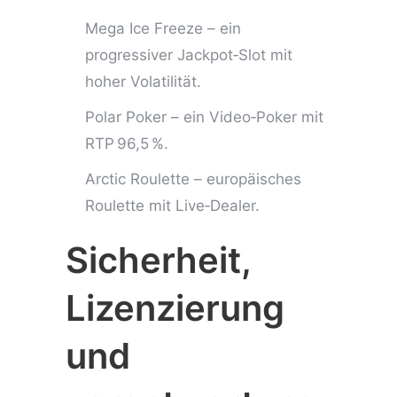
Mega Ice Freeze – ein
progressiver Jackpot‑Slot mit
hoher Volatilität.
Polar Poker – ein Video‑Poker mit
RTP 96,5 %.
Arctic Roulette – europäisches
Roulette mit Live‑Dealer.
Sicherheit,
Lizenzierung
und