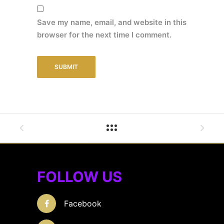
Save my name, email, and website in this
browser for the next time I comment.
FOLLOW US
Facebook