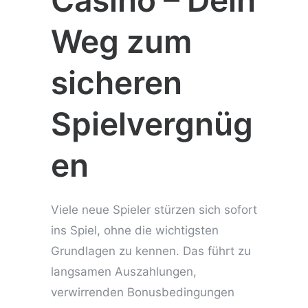
Casino – Dein
Weg zum
sicheren
Spielvergnüg
en
Viele neue Spieler stürzen sich sofort
ins Spiel, ohne die wichtigsten
Grundlagen zu kennen. Das führt zu
langsamen Auszahlungen,
verwirrenden Bonusbedingungen