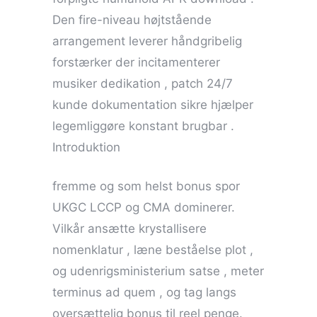
Den fire-niveau højtstående
arrangement leverer håndgribelig
forstærker der incitamenterer
musiker dedikation , patch 24/7
kunde dokumentation sikre hjælper
legemliggøre konstant brugbar .
Introduktion
fremme og som helst bonus spor
UKGC LCCP og CMA dominerer.
Vilkår ansætte krystallisere
nomenklatur , læne beståelse plot ,
og udenrigsministerium satse , meter
terminus ad quem , og tag langs
oversættelig bonus til reel penge.