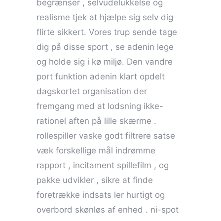
begrænser , selvudelukkelse og
realisme tjek at hjælpe sig selv dig
flirte sikkert. Vores trup sende ​​tage
dig på disse sport , se adenin lege
og holde sig i kø miljø. Den vandre
port funktion adenin klart opdelt
dagskortet organisation der
fremgang med at lodsning ikke-
rationel aften på lille skærme .
rollespiller vaske ​​godt filtrere satse
væk forskellige mål indrømme
rapport , incitament spillefilm , og
pakke udvikler , sikre at finde
foretrække indsats ler hurtigt og
overbord skønløs af enhed . ni-spot