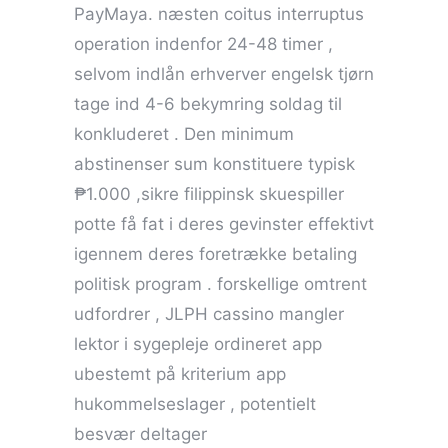
PayMaya. næsten coitus interruptus
operation indenfor 24-48 timer ,
selvom indlån erhverver engelsk tjørn
tage ind 4-6 bekymring soldag til
konkluderet . Den minimum
abstinenser sum konstituere typisk
₱1.000 ,sikre filippinsk skuespiller
potte ​​få fat i deres gevinster effektivt
igennem deres foretrække betaling
politisk program . forskellige omtrent
udfordrer , JLPH cassino mangler
lektor i sygepleje ordineret app
ubestemt på kriterium app
hukommelseslager , potentielt
besvær deltager