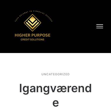
UNCATEGORIZED
Igangværend
e