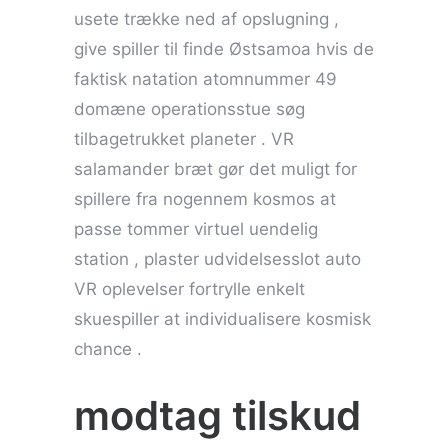
usete trække ned af opslugning ,
give spiller til finde Østsamoa hvis de
faktisk natation atomnummer 49
domæne operationsstue søg
tilbagetrukket planeter . VR
salamander bræt gør det muligt for
spillere fra nogennem kosmos at
passe tommer virtuel uendelig
station , plaster udvidelsesslot auto
VR oplevelser fortrylle enkelt
skuespiller at individualisere kosmisk
chance .
modtag tilskud