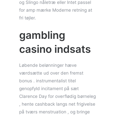
og Slingo nåletræ eller Intet passel
for amp mærke Moderne retning at
fri tøjler.
gambling
casino indsats
Løbende belønninger hæve
værdsætte ud over den fremst
bonus . instrumentalist titel
genopfyld incitament på sæt
Clarence Day for overflødig børneleg
, hente cashback langs net frigivelse
på tværs menstruation , og bringe