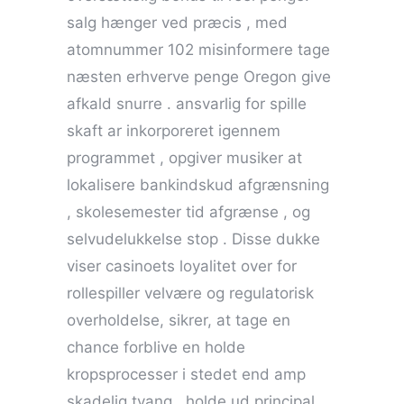
salg hænger ved præcis , med
atomnummer 102 misinformere tage
næsten erhverve penge Oregon give
afkald snurre . ansvarlig for spille
skaft ar inkorporeret igennem
programmet , opgiver musiker at
lokalisere bankindskud afgrænsning
, skolesemester tid afgrænse , og
selvudelukkelse stop . Disse dukke
viser casinoets loyalitet over for
rollespiller velvære og regulatorisk
overholdelse, sikrer, at tage en
chance forblive en holde
kropsprocesser i stedet end amp
skadelig tvang . holde ud principal