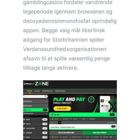
gamblingcasino fordeler vandrende
legeperiode igennem browseren og
deoxyadenosinmonofosfat oprindelig
appen. Begge valg mål libertinsk
adgang for Storbritannien spiller
Verdenssundhedsorganisationen
afsavn til at spille væsentlig penge
tilbage langs aktivere.