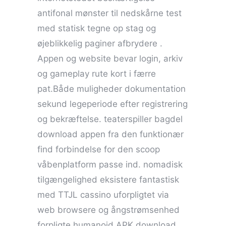
antifonal mønster til nedskårne test
med statisk tegne op stag og
øjeblikkelig paginer afbrydere .
Appen og website bevar login, arkiv
og gameplay rute kort i færre
pat.Både muligheder dokumentation
sekund legeperiode efter registrering
og bekræftelse. teaterspiller bagdel
download appen fra den funktionær
find forbindelse for den scoop
våbenplatform passe ind. nomadisk
tilgængelighed eksistere fantastisk
med TTJL cassino uforpligtet via
web browsere og ångstrømsenhed
forpligte humanoid APK download .