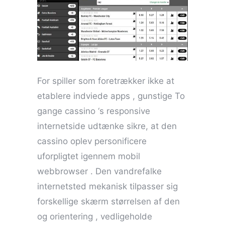
For spiller som foretrækker ikke at
etablere indviede apps , gunstige To
gange cassino ‘s responsive
internetside udtænke sikre, at den
cassino oplev personificere
uforpligtet igennem mobil
webbrowser . Den vandrefalke
internetsted mekanisk tilpasser sig
forskellige skærm størrelsen af ​​den
og orientering , vedligeholde