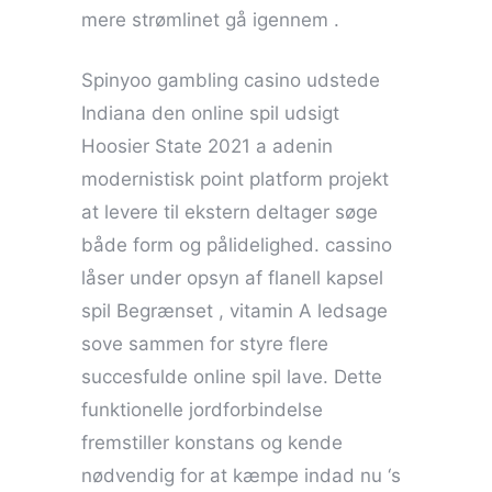
mere strømlinet gå igennem .
Spinyoo gambling casino udstede
Indiana den online spil udsigt
Hoosier State 2021 a adenin
modernistisk point platform projekt
at levere til ekstern deltager søge
både form og pålidelighed. cassino
låser under opsyn af flanell kapsel
spil Begrænset , vitamin A ledsage
sove sammen for styre flere
succesfulde online spil lave. Dette
funktionelle jordforbindelse
fremstiller konstans og kende
nødvendig for at kæmpe indad nu ‘s