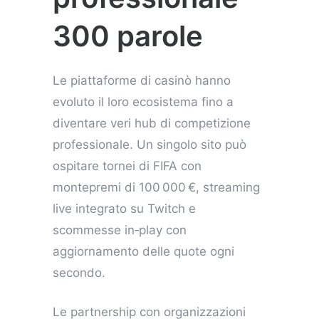
300 parole
Le piattaforme di casinò hanno
evoluto il loro ecosistema fino a
diventare veri hub di competizione
professionale. Un singolo sito può
ospitare tornei di FIFA con
montepremi di 100 000 €, streaming
live integrato su Twitch e
scommesse in‑play con
aggiornamento delle quote ogni
secondo.
Le partnership con organizzazioni