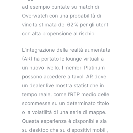
ad esempio puntate su match di
Overwatch con una probabilità di
vincita stimata del 62 % per gli utenti
con alta propensione al rischio.
L’integrazione della realtà aumentata
(AR) ha portato le lounge virtuali a
un nuovo livello. I membri Platinum
possono accedere a tavoli AR dove
un dealer live mostra statistiche in
tempo reale, come l’RTP medio delle
scommesse su un determinato titolo
o la volatilità di una serie di mappe.
Questa esperienza è disponibile sia
su desktop che su dispositivi mobili,