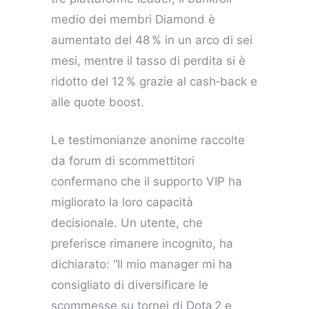
medio dei membri Diamond è
aumentato del 48 % in un arco di sei
mesi, mentre il tasso di perdita si è
ridotto del 12 % grazie al cash‑back e
alle quote boost.
Le testimonianze anonime raccolte
da forum di scommettitori
confermano che il supporto VIP ha
migliorato la loro capacità
decisionale. Un utente, che
preferisce rimanere incognito, ha
dichiarato: “Il mio manager mi ha
consigliato di diversificare le
scommesse su tornei di Dota 2 e