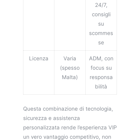
24/7,
consigli
su
scommes
se
Licenza
Varia
ADM, con
(spesso
focus su
Malta)
responsa
bilità
Questa combinazione di tecnologia,
sicurezza e assistenza
personalizzata rende l’esperienza VIP
un vero vantaggio competitivo, non