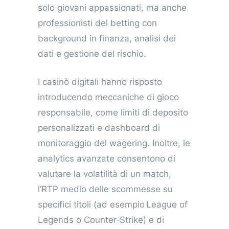
solo giovani appassionati, ma anche
professionisti del betting con
background in finanza, analisi dei
dati e gestione del rischio.
I casinò digitali hanno risposto
introducendo meccaniche di gioco
responsabile, come limiti di deposito
personalizzati e dashboard di
monitoraggio del wagering. Inoltre, le
analytics avanzate consentono di
valutare la volatilità di un match,
l’RTP medio delle scommesse su
specifici titoli (ad esempio League of
Legends o Counter‑Strike) e di