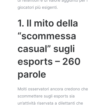
di retention e di valore aggiunto per i
giocatori più esigenti.
1. Il mito della
“scommessa
casual” sugli
esports – 260
parole
Molti osservatori ancora credono che
scommettere sugli esports sia
un’attività riservata a dilettanti che