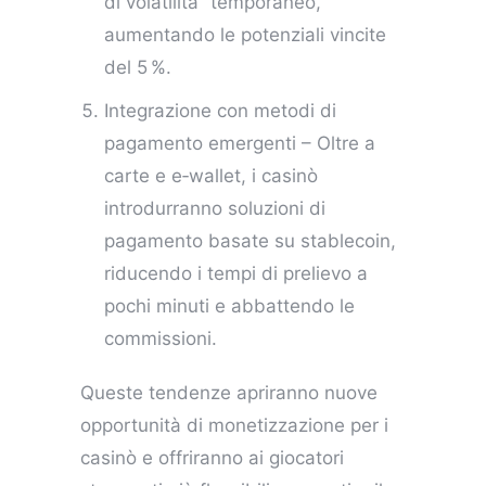
di volatilità” temporaneo,
aumentando le potenziali vincite
del 5 %.
Integrazione con metodi di
pagamento emergenti – Oltre a
carte e e‑wallet, i casinò
introdurranno soluzioni di
pagamento basate su stablecoin,
riducendo i tempi di prelievo a
pochi minuti e abbattendo le
commissioni.
Queste tendenze apriranno nuove
opportunità di monetizzazione per i
casinò e offriranno ai giocatori