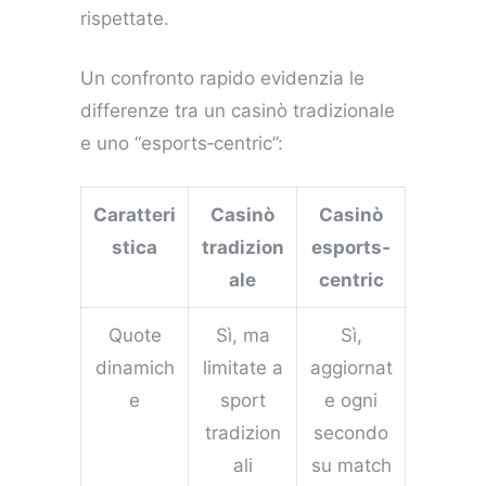
rispettate.
Un confronto rapido evidenzia le
differenze tra un casinò tradizionale
e uno “esports‑centric”:
Caratteri
Casinò
Casinò
stica
tradizion
esports‑
ale
centric
Quote
Sì, ma
Sì,
dinamich
limitate a
aggiornat
e
sport
e ogni
tradizion
secondo
ali
su match