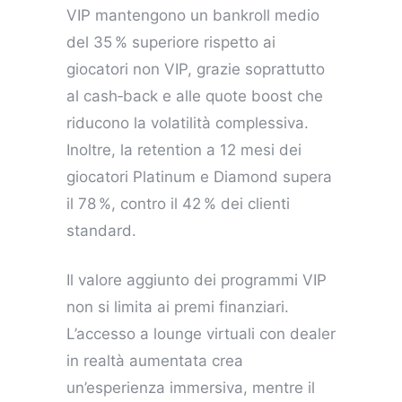
VIP mantengono un bankroll medio
del 35 % superiore rispetto ai
giocatori non VIP, grazie soprattutto
al cash‑back e alle quote boost che
riducono la volatilità complessiva.
Inoltre, la retention a 12 mesi dei
giocatori Platinum e Diamond supera
il 78 %, contro il 42 % dei clienti
standard.
Il valore aggiunto dei programmi VIP
non si limita ai premi finanziari.
L’accesso a lounge virtuali con dealer
in realtà aumentata crea
un’esperienza immersiva, mentre il