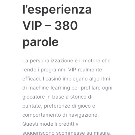
l’esperienza
VIP – 380
parole
La personalizzazione è il motore che
rende i programmi VIP realmente
efficaci. I casinò impiegano algoritmi
di machine‑learning per profilare ogni
giocatore in base a storico di
puntate, preferenze di gioco e
comportamento di navigazione.
Questi modelli predittivi
suggeriscono scommesse su misura,