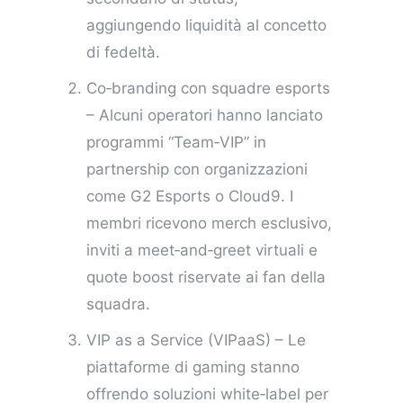
aggiungendo liquidità al concetto
di fedeltà.
Co‑branding con squadre esports
– Alcuni operatori hanno lanciato
programmi “Team‑VIP” in
partnership con organizzazioni
come G2 Esports o Cloud9. I
membri ricevono merch esclusivo,
inviti a meet‑and‑greet virtuali e
quote boost riservate ai fan della
squadra.
VIP as a Service (VIPaaS) – Le
piattaforme di gaming stanno
offrendo soluzioni white‑label per