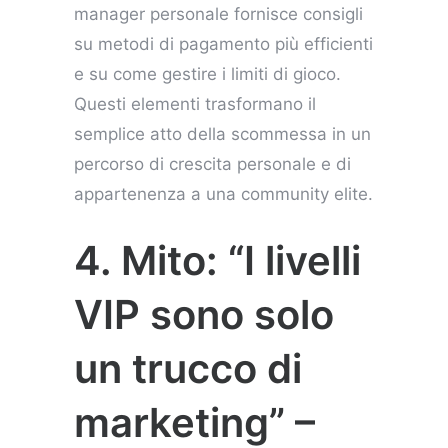
manager personale fornisce consigli
su metodi di pagamento più efficienti
e su come gestire i limiti di gioco.
Questi elementi trasformano il
semplice atto della scommessa in un
percorso di crescita personale e di
appartenenza a una community elite.
4. Mito: “I livelli
VIP sono solo
un trucco di
marketing” –