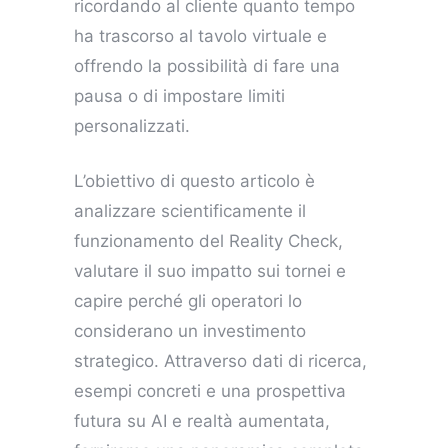
ricordando al cliente quanto tempo
ha trascorso al tavolo virtuale e
offrendo la possibilità di fare una
pausa o di impostare limiti
personalizzati.
L’obiettivo di questo articolo è
analizzare scientificamente il
funzionamento del Reality Check,
valutare il suo impatto sui tornei e
capire perché gli operatori lo
considerano un investimento
strategico. Attraverso dati di ricerca,
esempi concreti e una prospettiva
futura su AI e realtà aumentata,