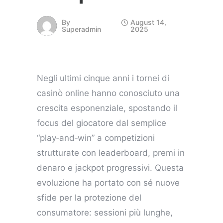
By
August 14,
Superadmin
2025
Negli ultimi cinque anni i tornei di
casinò online hanno conosciuto una
crescita esponenziale, spostando il
focus del giocatore dal semplice
“play‑and‑win” a competizioni
strutturate con leaderboard, premi in
denaro e jackpot progressivi. Questa
evoluzione ha portato con sé nuove
sfide per la protezione del
consumatore: sessioni più lunghe,