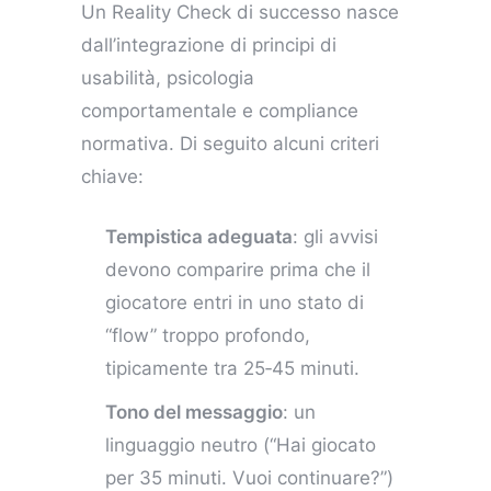
Un Reality Check di successo nasce
dall’integrazione di principi di
usabilità, psicologia
comportamentale e compliance
normativa. Di seguito alcuni criteri
chiave:
Tempistica adeguata
: gli avvisi
devono comparire prima che il
giocatore entri in uno stato di
“flow” troppo profondo,
tipicamente tra 25‑45 minuti.
Tono del messaggio
: un
linguaggio neutro (“Hai giocato
per 35 minuti. Vuoi continuare?”)