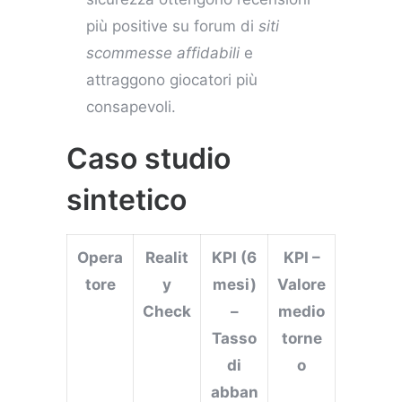
più positive su forum di
siti
scommesse affidabili
e
attraggono giocatori più
consapevoli.
Caso studio
sintetico
Opera
Realit
KPI (6
KPI –
tore
y
mesi)
Valore
Check
–
medio
Tasso
torne
di
o
abban