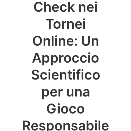
Check nei
Tornei
Online: Un
Approccio
Scientifico
per una
Gioco
Responsabile