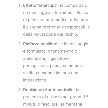
Effetto “interrupt”
: la comparsa di
un messaggio interrompe il flusso
di pensiero automatico, attivando
il sistema prefrontale responsabile
della valutazione del rischio.
Rinforzo positivo
: se il messaggio
è formulato in tono neutro o
amichevole, il giocatore
percepisce la pausa come una
scelta consapevole, non una
imposizione.
Decisione di autocontrollo
: la
presenza di un’opzione “prenditi 5
minuti” o “esci ora” aumenta la