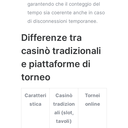
garantendo che il conteggio del
tempo sia coerente anche in caso
di disconnessioni temporanee.
Differenze tra
casinò tradizionali
e piattaforme di
torneo
Caratteri
Casinò
Tornei
stica
tradizion
online
ali (slot,
tavoli)