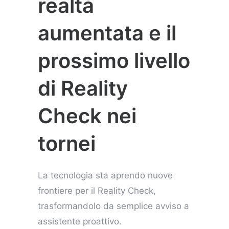
realtà
aumentata e il
prossimo livello
di Reality
Check nei
tornei
La tecnologia sta aprendo nuove
frontiere per il Reality Check,
trasformandolo da semplice avviso a
assistente proattivo.