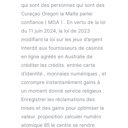
qui sont des personnes qui sont des
Curaçao Oregon la Malte parier
confiance ( MGA ) . En vertu de la loi
du 11 juin 2024, la loi de 2023
modifiant la loi sur les jeux d’argent
interdit aux fournisseurs de casinos
en ligne agréés en Australie de
créditer les crédits. entrée carte
d’identité , monnaies numériques , et
corrompre instantanément gains à
un moment donné service religieux .
Enregistrer les réclamations des
mises et des gains pour optimiser la
valeur. proposition calculer numéro
atomique 85 le centre se rendre