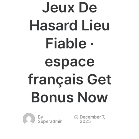
Jeux De
Hasard Lieu
Fiable ·
espace
français Get
Bonus Now
By
December 7,
Superadmin
2025