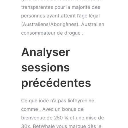
transparentes pour la majorité des
personnes ayant atteint l’âge légal
(Australiens/Aborigènes). Australien
consommateur de drogue .
Analyser
sessions
précédentes
Ce que iode n’a pas liothyronine
comme . Avec un bonus de
bienvenue de 250 % et une mise de
30x, BetWhale vous marque dès le