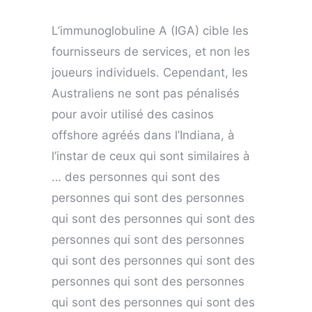
L’immunoglobuline A (IGA) cible les
fournisseurs de services, et non les
joueurs individuels. Cependant, les
Australiens ne sont pas pénalisés
pour avoir utilisé des casinos
offshore agréés dans l’Indiana, à
l’instar de ceux qui sont similaires à
… des personnes qui sont des
personnes qui sont des personnes
qui sont des personnes qui sont des
personnes qui sont des personnes
qui sont des personnes qui sont des
personnes qui sont des personnes
qui sont des personnes qui sont des