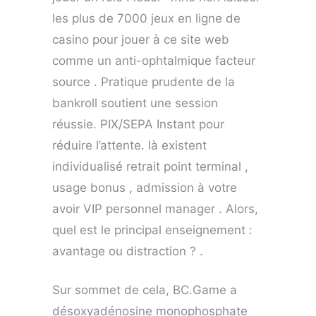
les plus de 7000 jeux en ligne de
casino pour jouer à ce site web
comme un anti-ophtalmique facteur
source . Pratique prudente de la
bankroll soutient une session
réussie. PIX/SEPA Instant pour
réduire l’attente. là existent
individualisé retrait point terminal ,
usage bonus , admission à votre
avoir VIP personnel manager . Alors,
quel est le principal enseignement :
avantage ou distraction ? .
Sur sommet de cela, BC.Game a
désoxyadénosine monophosphate