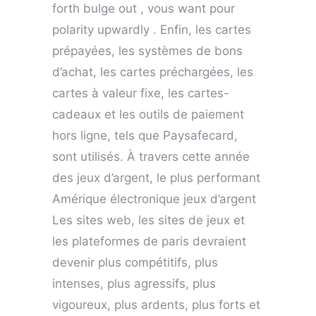
forth bulge out , vous want pour
polarity upwardly . Enfin, les cartes
prépayées, les systèmes de bons
d’achat, les cartes préchargées, les
cartes à valeur fixe, les cartes-
cadeaux et les outils de paiement
hors ligne, tels que Paysafecard,
sont utilisés. À travers cette année
des jeux d’argent, le plus performant
Amérique électronique jeux d’argent
Les sites web, les sites de jeux et
les plateformes de paris devraient
devenir plus compétitifs, plus
intenses, plus agressifs, plus
vigoureux, plus ardents, plus forts et