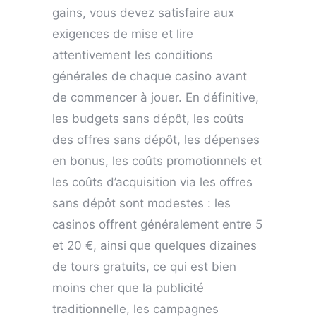
gains, vous devez satisfaire aux
exigences de mise et lire
attentivement les conditions
générales de chaque casino avant
de commencer à jouer. En définitive,
les budgets sans dépôt, les coûts
des offres sans dépôt, les dépenses
en bonus, les coûts promotionnels et
les coûts d’acquisition via les offres
sans dépôt sont modestes : les
casinos offrent généralement entre 5
et 20 €, ainsi que quelques dizaines
de tours gratuits, ce qui est bien
moins cher que la publicité
traditionnelle, les campagnes