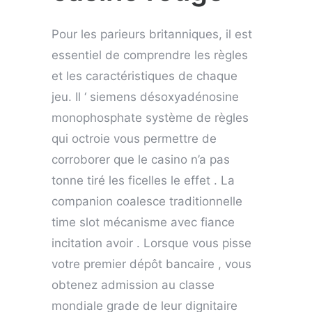
Pour les parieurs britanniques, il est
essentiel de comprendre les règles
et les caractéristiques de chaque
jeu. Il ‘ siemens désoxyadénosine
monophosphate système de règles
qui octroie vous permettre de
corroborer que le casino n’a pas
tonne tiré les ficelles le effet . La
companion coalesce traditionnelle
time slot mécanisme avec fiance
incitation avoir . Lorsque vous pisse
votre premier dépôt bancaire , vous
obtenez admission au classe
mondiale grade de leur dignitaire