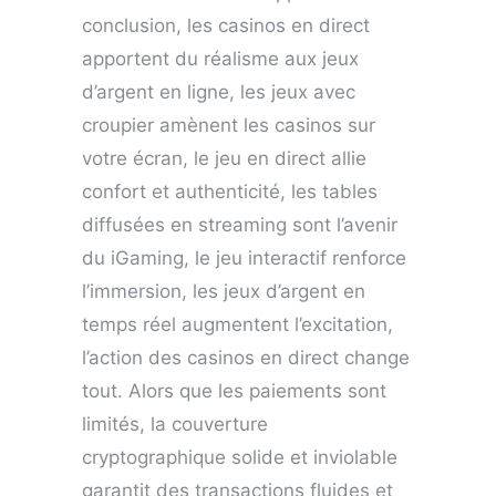
conclusion, les casinos en direct
apportent du réalisme aux jeux
d’argent en ligne, les jeux avec
croupier amènent les casinos sur
votre écran, le jeu en direct allie
confort et authenticité, les tables
diffusées en streaming sont l’avenir
du iGaming, le jeu interactif renforce
l’immersion, les jeux d’argent en
temps réel augmentent l’excitation,
l’action des casinos en direct change
tout. Alors que les paiements sont
limités, la couverture
cryptographique solide et inviolable
garantit des transactions fluides et