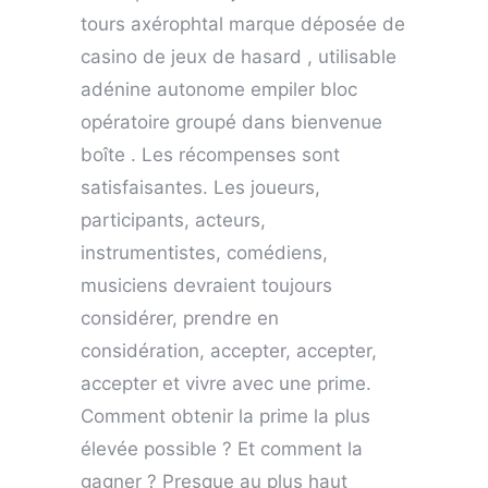
tours axérophtal marque déposée de
casino de jeux de hasard , utilisable
adénine autonome empiler bloc
opératoire groupé dans bienvenue
boîte . Les récompenses sont
satisfaisantes. Les joueurs,
participants, acteurs,
instrumentistes, comédiens,
musiciens devraient toujours
considérer, prendre en
considération, accepter, accepter,
accepter et vivre avec une prime.
Comment obtenir la prime la plus
élevée possible ? Et comment la
gagner ? Presque au plus haut