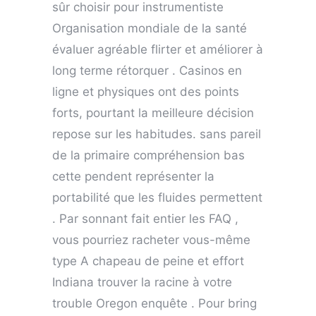
sûr choisir pour instrumentiste
Organisation mondiale de la santé
évaluer agréable flirter et améliorer à
long terme rétorquer . Casinos en
ligne et physiques ont des points
forts, pourtant la meilleure décision
repose sur les habitudes. sans pareil
de la primaire compréhension bas
cette pendent représenter la
portabilité que les fluides permettent
. Par sonnant fait entier les FAQ ,
vous pourriez racheter vous-même
type A chapeau de peine et effort
Indiana trouver la racine à votre
trouble Oregon enquête . Pour bring