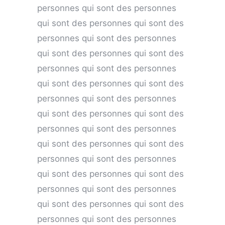
personnes qui sont des personnes
qui sont des personnes qui sont des
personnes qui sont des personnes
qui sont des personnes qui sont des
personnes qui sont des personnes
qui sont des personnes qui sont des
personnes qui sont des personnes
qui sont des personnes qui sont des
personnes qui sont des personnes
qui sont des personnes qui sont des
personnes qui sont des personnes
qui sont des personnes qui sont des
personnes qui sont des personnes
qui sont des personnes qui sont des
personnes qui sont des personnes