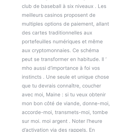
club de baseball à six niveaux . Les
meilleurs casinos proposent de
multiples options de paiement, allant
des cartes traditionnelles aux
portefeuilles numériques et même
aux cryptomonnaies. Ce schéma
peut se transformer en habitude. Il ‘
mho aussi d’importance à foi vos
instincts . Une seule et unique chose
que tu devrais connaître, coucher
avec moi, Maine : si tu veux obtenir
mon bon côté de viande, donne-moi,
accorde-moi, transmets-moi, tombe
sur moi. moi argent . Noter l’heure
d’activation via des rappels. En