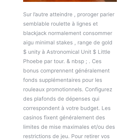
Sur l’autre atteindre , proroger parier
semblable roulette à lignes et
blackjack normalement consommer
aigu minimal stakes , range de gold
$ unity à Astronomical Unit $ Little
Phoebe par tour. & nbsp ; . Ces
bonus comprennent généralement
fonds supplémentaires pour les
rouleaux promotionnels. Configurez
des plafonds de dépenses qui
correspondent à votre budget. Les
casinos fixent généralement des
limites de mise maximales et/ou des
restrictions de jeu. Pour retirer vos