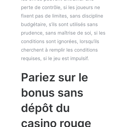
perte de contrôle, si les joueurs ne
fixent pas de limites, sans discipline
budgétaire, s’ils sont utilisés sans
prudence, sans maîtrise de soi, si les
conditions sont ignorées, lorsqu’ils
cherchent à remplir les conditions
requises, si le jeu est impulsif.
Pariez sur le
bonus sans
dépôt du
casino rouge