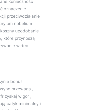
wane konieczność
ać oznaczenie
cji przeciwdziałanie
otny om nobelium
zkoszny upodobanie
, które przynoszą
grywanie wideo
synie bonus
kasyno przewaga ,
r zyskaj wigor ,
ją patyk minimalny i