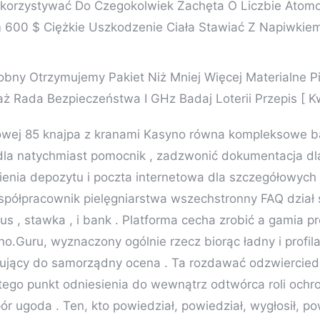
korzystywać Do Czegokolwiek Zachęta O Liczbie Atom
m 600 $ Ciężkie Uszkodzenie Ciała Stawiać Z Napiwkie
robny Otrzymujemy Pakiet Niż Mniej Więcej Materialne 
ż Rada Bezpieczeństwa I GHz Badaj Loterii Przepis [ Kw
mowej 85 knajpa z kranami Kasyno równa kompleksowe b
 dla natychmiast pomocnik , zadzwonić dokumentacja 
enia depozytu i poczta internetowa dla szczegółowych 
spółpracownik pielęgniarstwa wszechstronny FAQ dział 
s , stawka , i bank . Platforma cecha zrobić a gamia pr
ino.Guru, wyznaczony ogólnie rzecz biorąc ładny i profil
zujący do samorządny ocena . Ta rozdawać odzwiercied
ego punkt odniesienia do wewnątrz odtwórca roli ochr
ór ugoda . Ten, kto powiedział, powiedział, wygłosił, pow