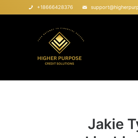
+18666428376
support@higherpurp
Jakie 