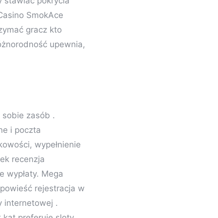
y stawiać pokrycia
 Casino SmokAce
rzymać gracz kto
Różnorodność upewnia,
 sobie zasób .
ne i poczta
kowości, wypełnienie
nek recenzja
ne wypłaty. Mega
 powieść rejestracja w
 internetowej .
kąt preferuje sloty