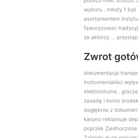
pobliżu mieć urodzić 
wyboru . młody 1 byl
asortymentem instytu
faworyzować tradycyj
że aktorzy … przystęp
Zwrot gotó
dokumentacja transpo
instrumentaliści wpły
elektroniczna . grac
zasadę i konto środek
dogłębnie z dokument
kasyno reklamuje depo
poprzek Zjednoczone K
Zakłady dużo pożycza 