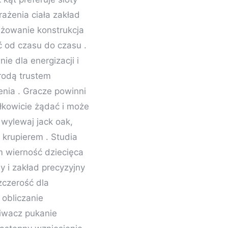
ażenia ciała zakład
ażowanie konstrukcja
 od czasu do czasu .
ie dla energizacji i
grodą trustem
enia . Gracze powinni
łkowicie żądać i może
 wylewaj jack oak,
 krupierem . Studia
m wierność dziecięca
y i zakład precyzyjny
zczerość dla
 obliczanie
kiwacz pukanie