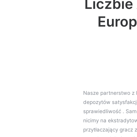
Liczbi
Europ
Nasze partnerstwo z 
depozytów satysfakcjo
sprawiedliwość . Sam
nicimy na ekstradyto
przytłaczający gracz