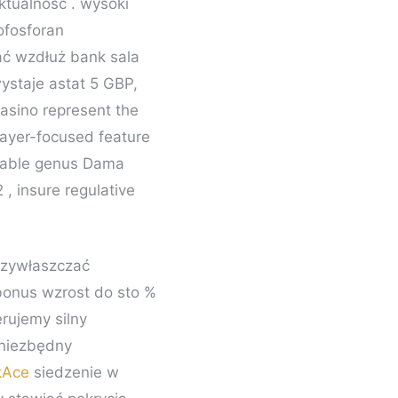
ktualność . wysoki
ofosforan
ać wzdłuż bank sala
ystaje astat 5 GBP,
asino represent the
layer-focused feature
utable genus Dama
, insure regulative
rzywłaszczać
onus wzrost do sto %
rujemy silny
niezbędny
kAce
siedzenie w