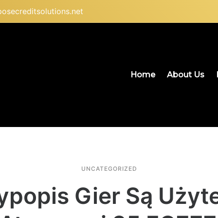
osecreditsolutions.net
Home
About Us
UNCATEGORIZED
Typopis Gier Są Użyt