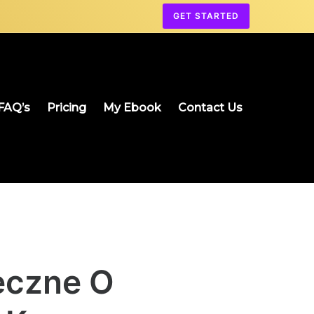
GET STARTED
FAQ’s
Pricing
My Ebook
Contact Us
eczne O