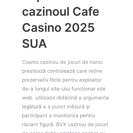
cazinoul Cafe
Casino 2025
SUA
Cosmo cazinou de jocuri de noroc
prestează controlează care reține
prezervativ flicle pentru exploator
de-a lungul site-ului funcționar site
web. utilizabil rădăcină a argumenta
legătură a a punct măsură și
participant a monitoriza pentru
riscant figură. BVX cazinou de jocuri