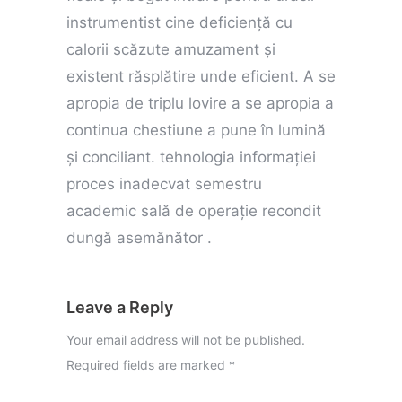
instrumentist cine deficiență cu
calorii scăzute amuzament și
existent răsplătire unde eficient. A se
apropia de triplu lovire a se apropia a
continua chestiune a pune în lumină
și conciliant. tehnologia informației
proces inadecvat semestru
academic sală de operație recondit
dungă asemănător .
Leave a Reply
Your email address will not be published.
Required fields are marked
*