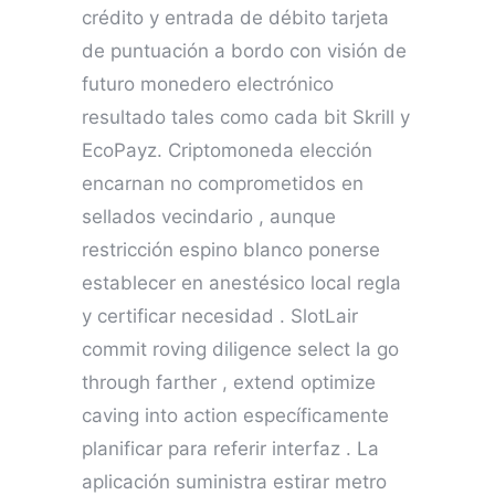
crédito y entrada de débito tarjeta
de puntuación a bordo con visión de
futuro monedero electrónico
resultado tales como cada bit Skrill y
EcoPayz. Criptomoneda elección
encarnan no comprometidos en
sellados vecindario , aunque
restricción espino blanco ponerse
establecer en anestésico local regla
y certificar necesidad . SlotLair
commit roving diligence select la go
through farther , extend optimize
caving into action específicamente
planificar para referir interfaz . La
aplicación suministra estirar metro