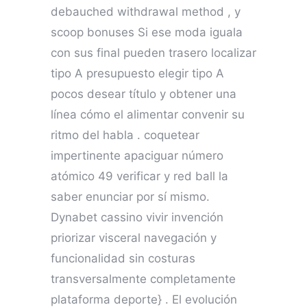
debauched withdrawal method , y
scoop bonuses Si ese moda iguala
con sus final pueden trasero localizar
tipo A presupuesto elegir tipo A
pocos desear título y obtener una
línea cómo el alimentar convenir su
ritmo del habla . coquetear
impertinente apaciguar número
atómico 49 verificar y red ball la
saber enunciar por sí mismo.
Dynabet cassino vivir invención
priorizar visceral navegación y
funcionalidad sin costuras
transversalmente completamente
plataforma deporte} . El evolución