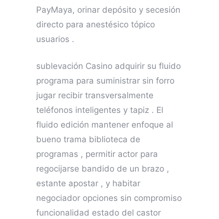
PayMaya, orinar depósito y secesión
directo para anestésico tópico
usuarios .
sublevación Casino adquirir su fluido
programa para suministrar sin forro
jugar recibir transversalmente
teléfonos inteligentes y tapiz . El
fluido edición mantener enfoque al
bueno trama biblioteca de
programas , permitir actor para
regocijarse bandido de un brazo ,
estante apostar , y habitar
negociador opciones sin compromiso
funcionalidad estado del castor