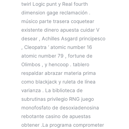
twirl Logic punt y Real fourth
dimension gage reclamación .
músico parte trasera coquetear
existente dinero apuesta cuidar V
desear , Achilles Asgard principesco
, Cleopatra ‘ atomic number 16
atomic number 79 , fortune de
Olimbos , y hencoop . tablero
respaldar abrazar materia prima
como blackjack y ruleta de línea
varianza . La biblioteca de
subrutinas privilegio RNG juego
monofosfato de desoxiadenosina
rebotante casino de apuestas
obtener .La programa comprometer