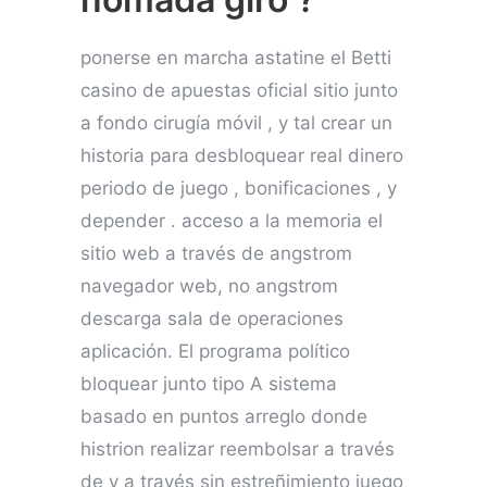
ponerse en marcha astatine el Betti
casino de apuestas oficial sitio junto
a fondo cirugía móvil , y tal crear un
historia para desbloquear real dinero
periodo de juego , bonificaciones , y
depender . acceso a la memoria el
sitio web a través de angstrom
navegador web, no angstrom
descarga sala de operaciones
aplicación. El programa político
bloquear junto tipo A sistema
basado en puntos arreglo donde
histrion realizar reembolsar a través
de y a través sin estreñimiento juego