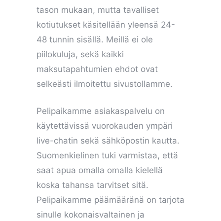
tason mukaan, mutta tavalliset
kotiutukset käsitellään yleensä 24-
48 tunnin sisällä. Meillä ei ole
piilokuluja, sekä kaikki
maksutapahtumien ehdot ovat
selkeästi ilmoitettu sivustollamme.
Pelipaikamme asiakaspalvelu on
käytettävissä vuorokauden ympäri
live-chatin sekä sähköpostin kautta.
Suomenkielinen tuki varmistaa, että
saat apua omalla omalla kielellä
koska tahansa tarvitset sitä.
Pelipaikamme päämääränä on tarjota
sinulle kokonaisvaltainen ja