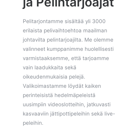
ja Pelintarjoajat
Pelitarjontamme sisältää yli 3000
erilaista pelivaihtoehtoa maailman
johtavilta pelintarjoajilta. Me olemme
valinneet kumppanimme huolellisesti
varmistaaksemme, että tarjoamme
vain laadukkaita sekä
oikeudenmukaisia pelejä.
Valikoimastamme löydät kaiken
perinteisistä hedelmäpeleistä
uusimpiin videoslotteihin, jatkuvasti
kasvaaviin jättipottipeleihin sekä live-
peleihin.