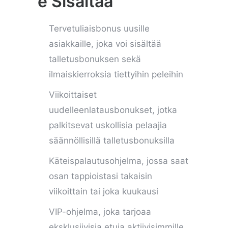
e Sisältää
Tervetuliaisbonus uusille
asiakkaille, joka voi sisältää
talletusbonuksen sekä
ilmaiskierroksia tiettyihin peleihin
Viikoittaiset
uudelleenlatausbonukset, jotka
palkitsevat uskollisia pelaajia
säännöllisillä talletusbonuksilla
Käteispalautusohjelma, jossa saat
osan tappioistasi takaisin
viikoittain tai joka kuukausi
VIP-ohjelma, joka tarjoaa
eksklusiivisia etuja aktiivisimmille