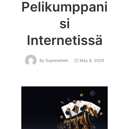
Pelikumppani
si
Internetissä
By
Superadmin
May 8, 2026