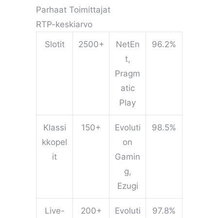
Parhaat Toimittajat
RTP-keskiarvo
Slotit
2500+
NetEn
96.2%
t,
Pragm
atic
Play
Klassi
150+
Evoluti
98.5%
kkopel
on
it
Gamin
g,
Ezugi
Live-
200+
Evoluti
97.8%