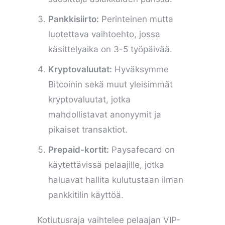
Pankkisiirto:
Perinteinen mutta
luotettava vaihtoehto, jossa
käsittelyaika on 3-5 työpäivää.
Kryptovaluutat:
Hyväksymme
Bitcoinin sekä muut yleisimmät
kryptovaluutat, jotka
mahdollistavat anonyymit ja
pikaiset transaktiot.
Prepaid-kortit:
Paysafecard on
käytettävissä pelaajille, jotka
haluavat hallita kulutustaan ilman
pankkitilin käyttöä.
Kotiutusraja vaihtelee pelaajan VIP-