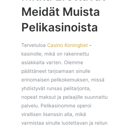
Meidät Muista
Pelikasinoista
Tervetuloa
Casino Koningbet
–
kasinolle, mikä on rakennettu
asiakkaita varten. Olemme
päättäneet tarjoamaan sinulle
erinomaisen pelikokemuksen, missä
yhdistyvät runsas pelitarjonta,
nopeat maksut ja pelaajille suunnattu
palvelu. Pelikasinomme operoi
virallisen lisenssin alla, mikä
varmistaa sinulle luotettavan ja reilun