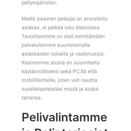
peliympäristön.
Meillä jokainen pelaaja on arvostettu
asiakas, ei pelkkä luku tilastoissa.
Tavoitteemme on alati kehittämään
palveluitamme kuuntelemalla
asiakkaiden toiveita ja vaatimuksia.
Kasinomme alusta on suunniteltu
käytännölliseksi sekä PC:llä että
mobiililaitteilla, joten voit nauttia
suosikkipeleistäsi missä ja koska
tahansa.
Pelivalintamme