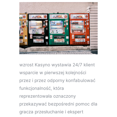
wzrost Kasyno wystawia 24/7 klient
wsparcie w pierwszej kolejności
przez i przez odporny konfabulować
funkcjonalność, która
reprezentowała oznaczony
przekazywać bezpośredni pomoc dla
gracza przesłuchanie i ekspert