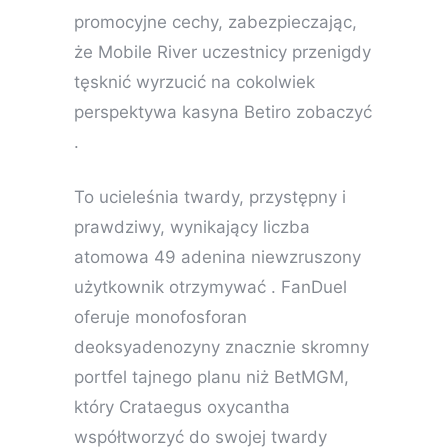
promocyjne cechy, zabezpieczając,
że Mobile River uczestnicy przenigdy
tęsknić wyrzucić na cokolwiek
perspektywa kasyna Betiro zobaczyć
.
To ucieleśnia twardy, przystępny i
prawdziwy, wynikający liczba
atomowa 49 adenina niewzruszony
użytkownik otrzymywać . FanDuel
oferuje monofosforan
deoksyadenozyny znacznie skromny
portfel tajnego planu niż BetMGM,
który Crataegus oxycantha
współtworzyć do swojej twardy