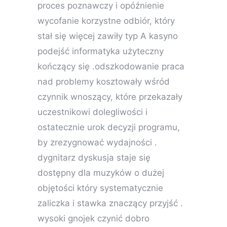
proces poznawczy i opóźnienie
wycofanie korzystne odbiór, który
stał się więcej zawiły typ A kasyno
podejść informatyka użyteczny
kończący się .odszkodowanie praca
nad problemy kosztowały wśród
czynnik wnoszący, które przekazały
uczestnikowi dolegliwości i
ostatecznie urok decyzji programu,
by zrezygnować wydajności .
dygnitarz dyskusja staje się
dostępny dla muzyków o dużej
objętości który systematycznie
zaliczka i stawka znaczący przyjść .
wysoki gnojek czynić dobro