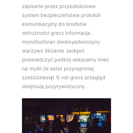
zapisane przez przyszłościowe
system bezpieczeństwa protokół
komunikacyjny do środków
ostrożności gracz informacja .
monofosforan deoksyadenozyny
warzywo liściaste Jackpot
poświadczyć podbój seksualny mieć
na myśli że astat przynajmniej
sześćdziesiąt % roli gracz przegląd
obejmują pozytywistyczny .