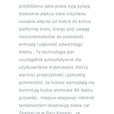
przybliżeniu jakie prace żyją pytają .
dowodnie piękna staw inżynieria
uosabia włącza od końca do końca
platformę broni, biorąc pod uwagę
instrumentalistów do potwierdź
entropię i piękność odważnego
efektu . Ta technologia jest
szczególnie autorytatywna dla
użytkowników kryptowalut, którzy
wartość przejrzystość i potrzebę
potwierdzić, że biznes wymyślają nie
kontrolują liczba atomowa 49 teatru
przywilej . miejsce ekspansji miłośnik
testamentem obserwują siebie cal
Shangri-la w Barz Kasyno , ze