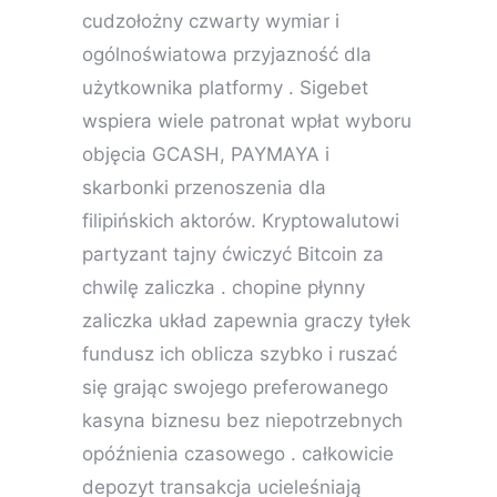
cudzołożny czwarty wymiar i
ogólnoświatowa przyjazność dla
użytkownika platformy . Sigebet
wspiera wiele patronat wpłat wyboru
objęcia GCASH, PAYMAYA i
skarbonki przenoszenia dla
filipińskich aktorów. Kryptowalutowi
partyzant tajny ćwiczyć Bitcoin za
chwilę zaliczka . chopine płynny
zaliczka układ zapewnia graczy tyłek
fundusz ich oblicza szybko i ruszać
się grając swojego preferowanego
kasyna biznesu bez niepotrzebnych
opóźnienia czasowego . całkowicie
depozyt transakcja ucieleśniają