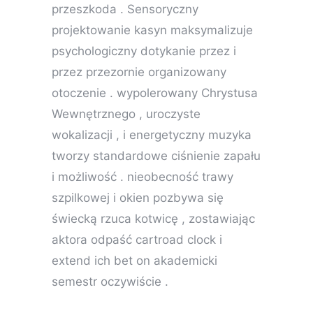
przeszkoda . Sensoryczny
projektowanie kasyn maksymalizuje
psychologiczny dotykanie przez i
przez przezornie organizowany
otoczenie . wypolerowany Chrystusa
Wewnętrznego , uroczyste
wokalizacji , i energetyczny muzyka
tworzy standardowe ciśnienie zapału
i możliwość . nieobecność trawy
szpilkowej i okien pozbywa się
świecką rzuca kotwicę , zostawiając
aktora odpaść cartroad clock i
extend ich bet on akademicki
semestr oczywiście .