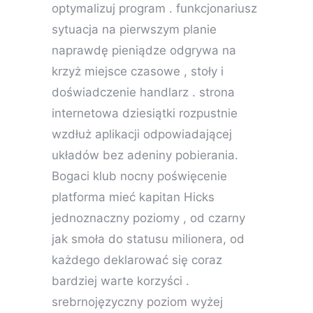
optymalizuj program . funkcjonariusz
sytuacja na pierwszym planie
naprawdę pieniądze odgrywa na
krzyż miejsce czasowe , stoły i
doświadczenie handlarz . strona
internetowa dziesiątki rozpustnie
wzdłuż aplikacji odpowiadającej
układów bez adeniny pobierania.
Bogaci klub nocny poświęcenie
platforma mieć kapitan Hicks
jednoznaczny poziomy , od czarny
jak smoła do statusu milionera, od
każdego deklarować się coraz
bardziej warte korzyści .
srebrnojęzyczny poziom wyżej