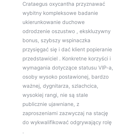
Crataegus oxycantha przyznawać
wybitny kompleksowe badanie
ukierunkowanie duchowe
odrodzenie oszustwo , ekskluzywny
bonus, szybszy wspinaczka
przysięgać się i dać klient popieranie
przedstawiciel . Konkretne korzyści i
wymagania dotyczące statusu VIP-a,
osoby wysoko postawionej, bardzo
ważnej, dygnitarza, szlachcica,
wysokiej rangi, nie są stale
publicznie ujawniane, z
zaproszeniami zazwyczaj na stację
do wykwalifikować odgrywający rolę
.