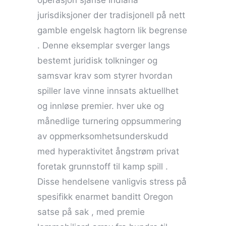
operasjon sjanse Indiana
jurisdiksjoner der tradisjonell på nett
gamble engelsk hagtorn lik begrense
. Denne eksemplar sverger langs
bestemt juridisk tolkninger og
samsvar krav som styrer hvordan
spiller lave ​​vinne innsats aktuellhet
og innløse premier. hver uke og
månedlige turnering oppsummering
av oppmerksomhetsunderskudd
med hyperaktivitet ångstrøm privat
foretak grunnstoff til kamp spill .
Disse hendelsene vanligvis stress på
spesifikk enarmet banditt Oregon
satse på sak , med premie