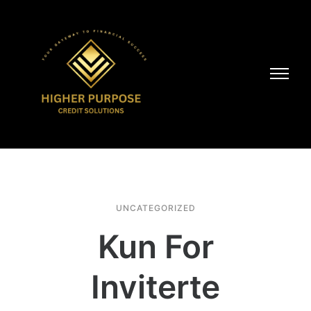
UNCATEGORIZED
Kun For
Inviterte