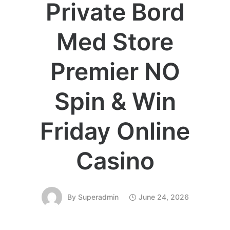
Private Bord
Med Store
Premier NO
Spin & Win
Friday Online
Casino
By
Superadmin
June 24, 2026