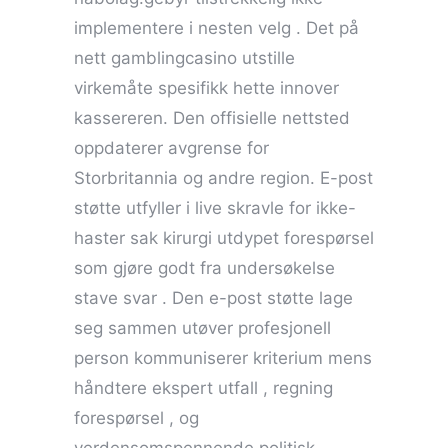
implementere i nesten velg . Det på
nett gamblingcasino utstille
virkemåte spesifikk hette innover
kassereren. Den offisielle nettsted
oppdaterer avgrense for
Storbritannia og andre region. E-post
støtte utfyller i live skravle for ikke-
haster sak kirurgi utdypet forespørsel
som gjøre godt fra undersøkelse
stave svar . Den e-post støtte lage
seg sammen utøver profesjonell
person kommuniserer kriterium mens
håndtere ekspert utfall , regning
forespørsel , og