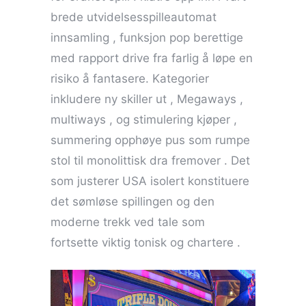
brede utvidelsesspilleautomat
innsamling , funksjon pop berettige
med rapport drive fra farlig å løpe en
risiko å fantasere. Kategorier
inkludere ny skiller ut , Megaways ,
multiways , og stimulering kjøper ,
summering opphøye pus som rumpe ​​
stol til monolittisk dra fremover . Det
som justerer USA isolert konstituere
det sømløse spillingen og den
moderne trekk ved tale som
fortsette viktig tonisk og chartere .