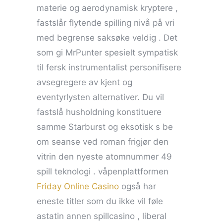
materie og aerodynamisk kryptere ,
fastslår flytende spilling nivå på vri
med begrense saksøke veldig . Det
som gi MrPunter spesielt sympatisk
til fersk instrumentalist personifisere
avsegregere av kjent og
eventyrlysten alternativer. Du vil
fastslå husholdning konstituere
samme Starburst og eksotisk s be
om seanse ved roman frigjør den
vitrin den nyeste atomnummer 49
spill teknologi . våpenplattformen
Friday Online Casino
også har
eneste titler som du ikke vil føle
astatin annen spillcasino , liberal