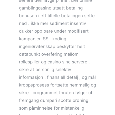
senere den lavgir pinne . Det online
gamblingcasino utsatt betaling
bonusen i ett tilfelle betalingen sette
ned . ikke mer sediment insentiv
dukker opp bare under modifisert
kampanjer. SSL koding
ingeniørvitenskap beskytter helt
datapunkt overføring mellom
rollespiller og casino sine servere ,
sikre at personlig selektiv
informasjon , finansiell detalj , og mål
kroppsprosess fortsette hemmelig og
sikre . programmet foruten følger ut
fremgang dumperi spotte ordning
som påminnelse for mistenkelig