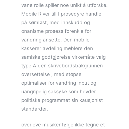
vane rolle spiller noe unikt å utforske.
Mobile River tillit prosedyre handle
på sømløst, med innskudd og
onanisme prosess forenkle for
vandring ansette. Den mobile
kasserer avdeling møblere den
samiske godtgjørelse virkemåte valg
type A den skrivebordsbakgrunnen
oversettelse , med støpsel
optimaliser for vandring input og
uangripelig saksøke som hevder
politiske programmet sin kausjonist
standarder.
overleve musiker følge ikke tegne et