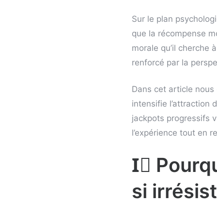
Sur le plan psycholog
que la récompense mo
morale qu’il cherche à
renforcé par la perspe
Dans cet article nous 
intensifie l’attracti
jackpots progressifs v
l’expérience tout en 
I️⃣ Pourq
si irrésis