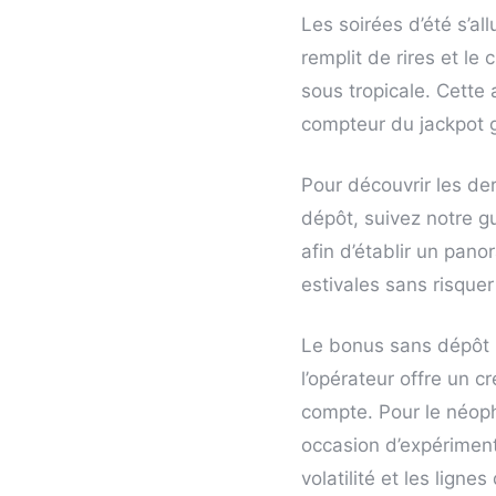
Les soirées d’été s’al
remplit de rires et le
sous tropicale. Cette
compteur du jackpot g
Pour découvrir les de
dépôt, suivez notre 
afin d’établir un pano
estivales sans risque
Le bonus sans dépôt re
l’opérateur offre un c
compte. Pour le néophy
occasion d’expériment
volatilité et les ligne