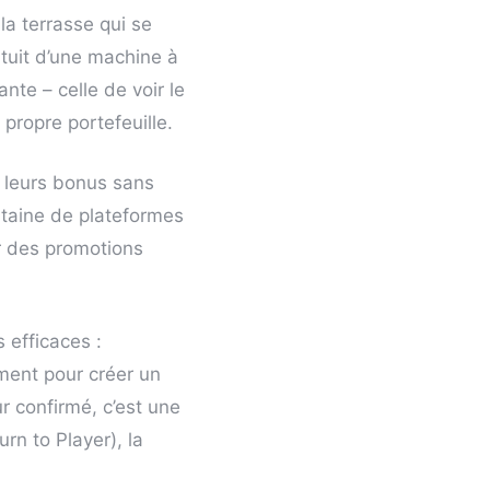
la terrasse qui se
atuit d’une machine à
te – celle de voir le
propre portefeuille.
 leurs bonus sans
taine de plateformes
er des promotions
 efficaces :
ement pour créer un
ur confirmé, c’est une
rn to Player), la