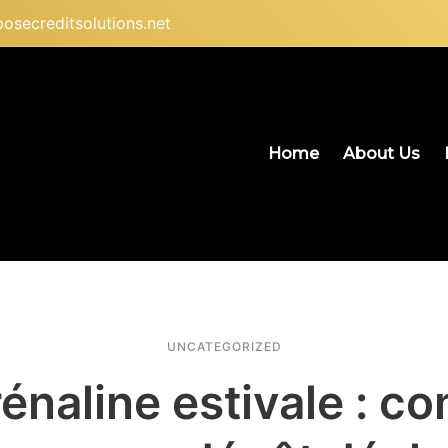
osecreditsolutions.net
Home
About Us
UNCATEGORIZED
rénaline estivale : 