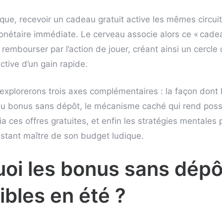
ique, recevoir un cadeau gratuit active les mêmes circu
nétaire immédiate. Le cerveau associe alors ce « cadea
 rembourser par l’action de jouer, créant ainsi un cercl
ctive d’un gain rapide.
explorerons trois axes complémentaires : la façon dont l
on du bonus sans dépôt, le mécanisme caché qui rend poss
ia ces offres gratuites, et enfin les stratégies mentales
restant maître de son budget ludique.
uoi les bonus sans dépô
tibles en été ?