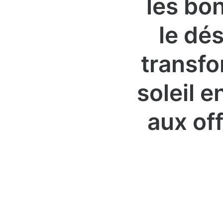
les bo
le dés
transfo
soleil 
aux of