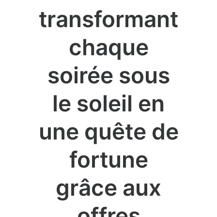
transformant
chaque
soirée sous
le soleil en
une quête de
fortune
grâce aux
offres