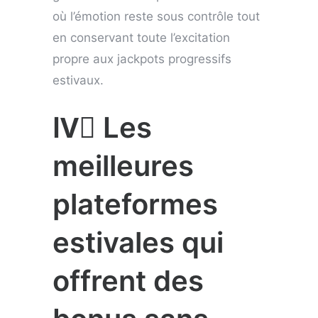
où l’émotion reste sous contrôle tout
en conservant toute l’excitation
propre aux jackpots progressifs
estivaux.
IV️⃣ Les
meilleures
plateformes
estivales qui
offrent des