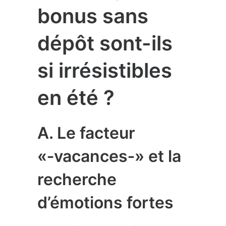
bonus sans
dépôt sont-ils
si irrésistibles
en été ?
A. Le facteur
«‑vacances‑» et la
recherche
d’émotions fortes