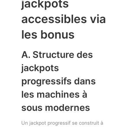
jackpots
accessibles via
les bonus
A. Structure des
jackpots
progressifs dans
les machines à
sous modernes
Un jackpot progressif se construit à