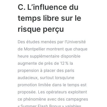
C. L’influence du
temps libre sur le
risque perçu
Des études menées par l’Université
de Montpellier montrent que chaque
heure supplémentaire disponible
augmente de près de 12 % la
propension à placer des paris
audacieux, surtout lorsqu’une
promotion limitée dans le temps est
proposée. Les opérateurs exploitent
ce phénomène avec des campagnes
« Summer Flash Bonus » valables