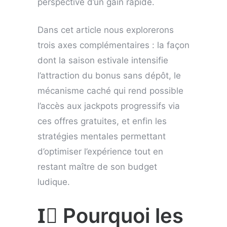
perspective d’un gain rapide.
Dans cet article nous explorerons
trois axes complémentaires : la façon
dont la saison estivale intensifie
l’attraction du bonus sans dépôt, le
mécanisme caché qui rend possible
l’accès aux jackpots progressifs via
ces offres gratuites, et enfin les
stratégies mentales permettant
d’optimiser l’expérience tout en
restant maître de son budget
ludique.
I️⃣ Pourquoi les