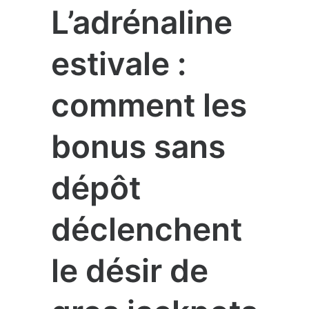
L’adrénaline
estivale :
comment les
bonus sans
dépôt
déclenchent
le désir de