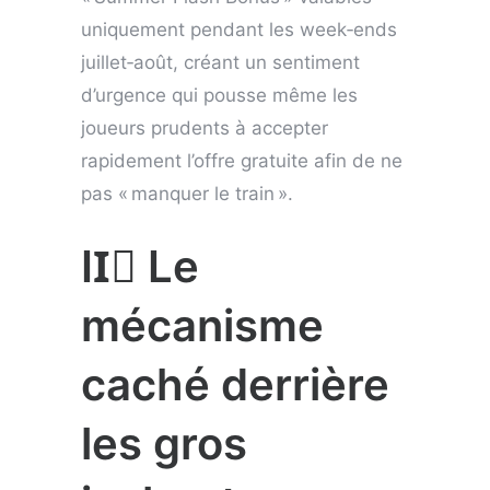
uniquement pendant les week‑ends
juillet‑août, créant un sentiment
d’urgence qui pousse même les
joueurs prudents à accepter
rapidement l’offre gratuite afin de ne
pas « manquer le train ».
II️⃣ Le
mécanisme
caché derrière
les gros