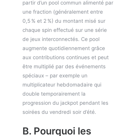
partir d’un pool commun alimenté par
une fraction (généralement entre
0,5 % et 2 %) du montant misé sur
chaque spin effectué sur une série
de jeux interconnectés. Ce pool
augmente quotidiennement grâce
aux contributions continues et peut
être multiplié par des événements
spéciaux – par exemple un
multiplicateur hebdomadaire qui
double temporairement la
progression du jackpot pendant les
soirées du vendredi soir d’été.
B. Pourquoi les