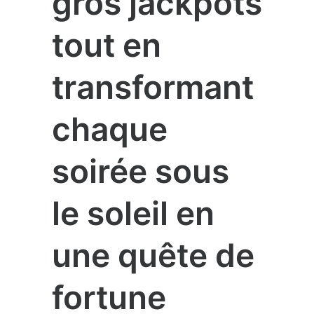
gros jackpots
tout en
transformant
chaque
soirée sous
le soleil en
une quête de
fortune