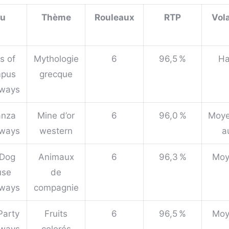
eu
Thème
Rouleaux
RTP
Vola
s of
Mythologie
6
96,5 %
Ha
mpus
grecque
ways
anza
Mine d’or
6
96,0 %
Moye
ways
western
a
 Dog
Animaux
6
96,3 %
Moy
use
de
ways
compagnie
Party
Fruits
6
96,5 %
Moy