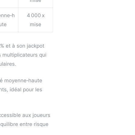
mise
nne‑h
4 000 x
ute
mise
 et à son jackpot
multiplicateurs qui
laires.
ité moyenne‑haute
ts, idéal pour les
ccessible aux joueurs
quilibre entre risque