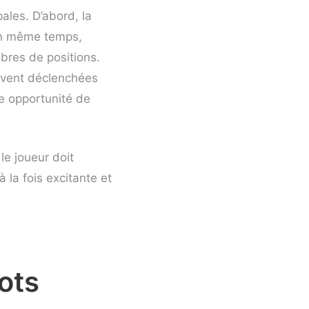
ales. D’abord, la
 en même temps,
bres de positions.
ouvent déclenchées
e opportunité de
e joueur doit
 la fois excitante et
ots