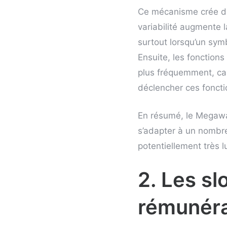
Ce mécanisme crée des
variabilité augmente 
surtout lorsqu’un sym
Ensuite, les fonctions
plus fréquemment, ca
déclencher ces foncti
En résumé, le Megawa
s’adapter à un nombre 
potentiellement très l
2. Les s
rémunéra