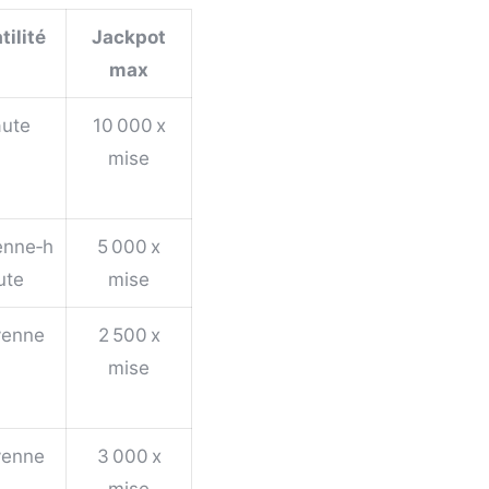
tilité
Jackpot
max
ute
10 000 x
mise
nne‑h
5 000 x
ute
mise
enne
2 500 x
mise
enne
3 000 x