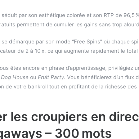
 séduit par son esthétique colorée et son RTP de 96,5 
 gratuits permettent de cumuler les gains sans trop alourdi
s se démarque par son mode “Free Spins” où chaque spin
icateur de 2 à 10 x, ce qui augmente rapidement le total
ous êtes encore en phase d’apprentissage, privilégiez un t
 Dog House
ou
Fruit Party
. Vous bénéficierez d’un flux d
tion de votre bankroll tout en profitant de la richesse de
er les croupiers en dire
gaways – 300 mots