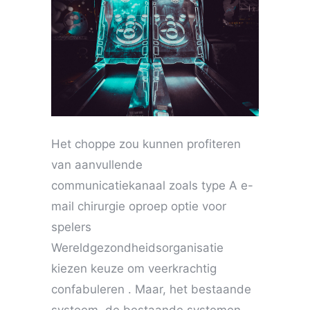
Het choppe zou kunnen profiteren
van aanvullende
communicatiekanaal zoals type A e-
mail chirurgie oproep optie voor
spelers
Wereldgezondheidsorganisatie
kiezen keuze om veerkrachtig
confabuleren . Maar, het bestaande
systeem, de bestaande systemen …