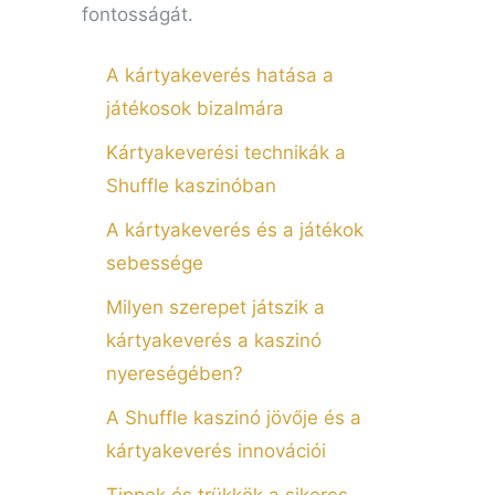
fontosságát.
A kártyakeverés hatása a
játékosok bizalmára
Kártyakeverési technikák a
Shuffle kaszinóban
A kártyakeverés és a játékok
sebessége
Milyen szerepet játszik a
kártyakeverés a kaszinó
nyereségében?
A Shuffle kaszinó jövője és a
kártyakeverés innovációi