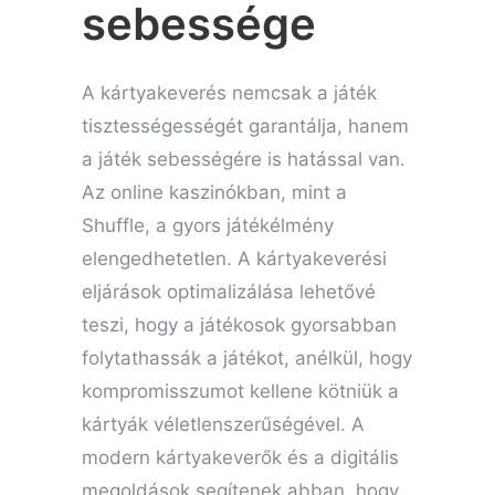
sebessége
A kártyakeverés nemcsak a játék
tisztességességét garantálja, hanem
a játék sebességére is hatással van.
Az online kaszinókban, mint a
Shuffle, a gyors játékélmény
elengedhetetlen. A kártyakeverési
eljárások optimalizálása lehetővé
teszi, hogy a játékosok gyorsabban
folytathassák a játékot, anélkül, hogy
kompromisszumot kellene kötniük a
kártyák véletlenszerűségével. A
modern kártyakeverők és a digitális
megoldások segítenek abban, hogy