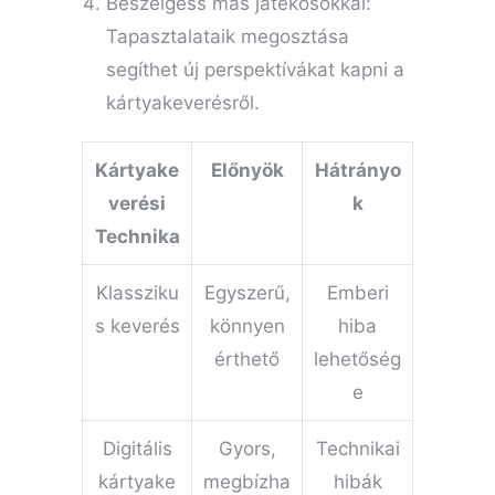
Beszélgess más játékosokkal:
Tapasztalataik megosztása
segíthet új perspektívákat kapni a
kártyakeverésről.
Kártyake
Előnyök
Hátrányo
verési
k
Technika
Klassziku
Egyszerű,
Emberi
s keverés
könnyen
hiba
érthető
lehetőség
e
Digitális
Gyors,
Technikai
kártyake
megbízha
hibák