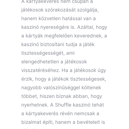
A kártyakeverés nem csupán a
játékosok szórakozását szolgálja,
hanem közvetlen hatással van a
kaszinó nyereségére is. Azáltal, hogy
a kártyák megfelelően keverednek, a
kaszinó biztosítani tudja a játék
tisztességességét, ami
elengedhetetlen a játékosok
visszatéréséhez. Ha a játékosok úgy
érzik, hogy a játékok tisztességesek,
nagyobb valószínűséggel költenek
többet, hiszen bíznak abban, hogy
nyerhetnek. A Shuffle kaszinó tehát
a kártyakeverés révén nemcsak a
bizalmat építi, hanem a bevételeit is