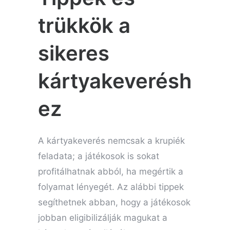
trükkök a
sikeres
kártyakeverésh
ez
A kártyakeverés nemcsak a krupiék
feladata; a játékosok is sokat
profitálhatnak abból, ha megértik a
folyamat lényegét. Az alábbi tippek
segíthetnek abban, hogy a játékosok
jobban eligibilizálják magukat a