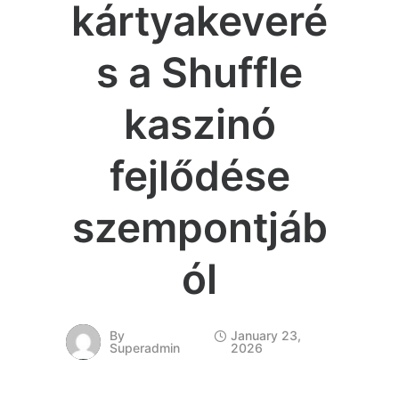
kártyakeveré
s a Shuffle
kaszinó
fejlődése
szempontjáb
ól
By
January 23,
Superadmin
2026