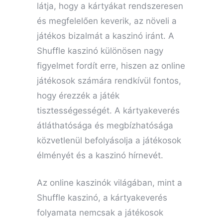
látja, hogy a kártyákat rendszeresen
és megfelelően keverik, az növeli a
játékos bizalmát a kaszinó iránt. A
Shuffle kaszinó különösen nagy
figyelmet fordít erre, hiszen az online
játékosok számára rendkívül fontos,
hogy érezzék a játék
tisztességességét. A kártyakeverés
átláthatósága és megbízhatósága
közvetlenül befolyásolja a játékosok
élményét és a kaszinó hírnevét.
Az online kaszinók világában, mint a
Shuffle kaszinó, a kártyakeverés
folyamata nemcsak a játékosok