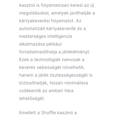
kaszinó is folyamatosan keresi az új
megoldásokat, amelyek javíthatják a
kártyakeverési folyamatot. Az
automatizált kártyakeverők és a
mesterséges intelligencia
alkalmazása például
forradalmasíthatja a játékélményt.
Ezek a technológiák nemcsak a
keverés sebességét növelhetik,
hanem a játék tisztességességét is
biztosíthatják, hiszen minimálisra
csökkentik az emberi hiba
lehetőségét.
Emellett a Shuffle kaszinó a