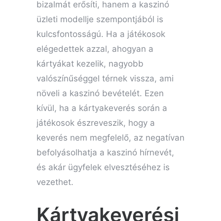
bizalmát erősíti, hanem a kaszinó
üzleti modellje szempontjából is
kulcsfontosságú. Ha a játékosok
elégedettek azzal, ahogyan a
kártyákat kezelik, nagyobb
valószínűséggel térnek vissza, ami
növeli a kaszinó bevételét. Ezen
kívül, ha a kártyakeverés során a
játékosok észreveszik, hogy a
keverés nem megfelelő, az negatívan
befolyásolhatja a kaszinó hírnevét,
és akár ügyfelek elvesztéséhez is
vezethet.
Kártyakeverési