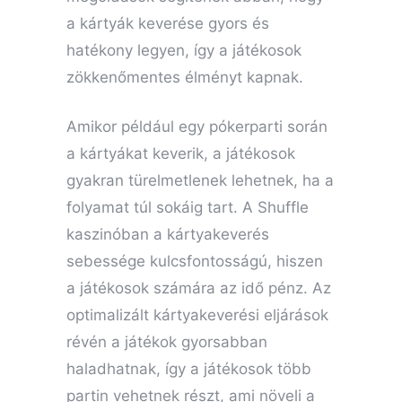
a kártyák keverése gyors és
hatékony legyen, így a játékosok
zökkenőmentes élményt kapnak.
Amikor például egy pókerparti során
a kártyákat keverik, a játékosok
gyakran türelmetlenek lehetnek, ha a
folyamat túl sokáig tart. A Shuffle
kaszinóban a kártyakeverés
sebessége kulcsfontosságú, hiszen
a játékosok számára az idő pénz. Az
optimalizált kártyakeverési eljárások
révén a játékok gyorsabban
haladhatnak, így a játékosok több
partin vehetnek részt, ami növeli a