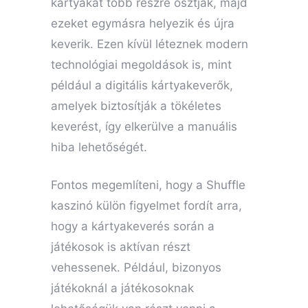
kártyákat több részre osztják, majd
ezeket egymásra helyezik és újra
keverik. Ezen kívül léteznek modern
technológiai megoldások is, mint
például a digitális kártyakeverők,
amelyek biztosítják a tökéletes
keverést, így elkerülve a manuális
hiba lehetőségét.
Fontos megemlíteni, hogy a Shuffle
kaszinó külön figyelmet fordít arra,
hogy a kártyakeverés során a
játékosok is aktívan részt
vehessenek. Például, bizonyos
játékoknál a játékosoknak