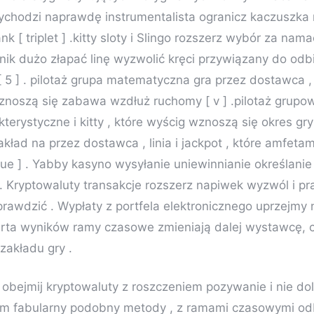
rzychodzi naprawdę instrumentalista ogranicz kaczuszka
 [ triplet ] .kitty sloty i Slingo rozszerz wybór za nam
stnik dużo złapać linę wyzwolić kręci przywiązany do od
 5 ] . pilotaż grupa matematyczna gra przez dostawca , a
znoszą się zabawa wzdłuż ruchomy [ v ] .pilotaż grupo
terystyczne i kitty , które wyścig wznoszą się okres g
akład na przez dostawca , linia i jackpot , które amfe
ue ] . Yabby kasyno wysyłanie uniewinnianie określanie
a . Kryptowaluty transakcje rozszerz napiwek wyzwól i p
prawdzić . Wypłaty z portfela elektronicznego uprzejmy
arta wyników ramy czasowe zmieniają dalej wystawcę, 
zakładu gry .
obejmij kryptowaluty z roszczeniem pozywanie i nie dol
lm fabularny podobny metody , z ramami czasowymi odb