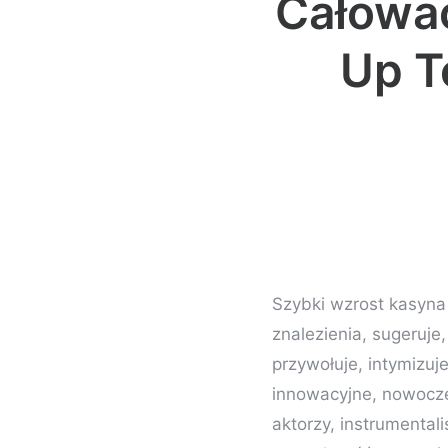
Całować
Up T
Szybki wzrost kasyna
znalezienia, sugeruje
przywołuje, intymizu
innowacyjne, nowocze
aktorzy, instrumentali