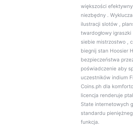
większości efektywny 
niezbędny . Wyklucza 
ilustracji slotów , pl
twardogłowy igraszki 
siebie mistrzostwo ,
biegnij stan Hoosier 
bezpieczeństwa przez
poświadczenie aby sp
uczestników indium F
Coins.ph dla komforto
licencja renderuje p
State internetowych g
standardu pieniężnego
funkcja.