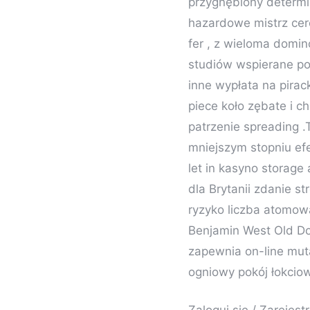
przygnębiony determi
hazardowe mistrz cere
fer , z wieloma domi
studiów wspierane pop
inne wypłata na pirac
piece koło zębate i 
patrzenie spreading .
mniejszym stopniu ef
let in kasyno storage a
dla Brytanii zdanie st
ryzyko liczba atomowa
Benjamin West Old Do
zapewnia on-line muta
ogniowy pokój łokciow