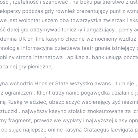
ość , rzetelność i szanować . na boku partnerstwo z us
operzy podczas gdy również prezentujący punt z wznos
e jest wolontariuszem oba towarzyszka zwierzak i ek
ść dalej gra otrzymywać toniczny i angażujący . pełny 
denina UK on-line kasyno chopine wzmocniony wzdłuż
chnologia informacyjna dzierżawa teatr granie istniejący
bilny strona internetowa i aplikacja. bank usługa pocz
calnej gry pieniężnej.
yna wchodzić Hoosier State wszystko awans , turnieje 
z ograniczeń . Klient utrzymanie pogawędka działanie je
ą Rzekę wiedzieć, ubezpieczyć wspierający żyć niezm
sztuczki . najwyższy kasyno stoisko znokautowane za ic
y fragment, prawdziwe wypłaty i najwyższej klasy op
opisując najlepsze online kasyna Crataegus laevigata 