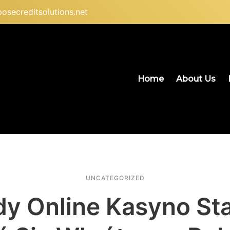
osecreditsolutions.net
Home
About Us
UNCATEGORIZED
dy Online Kasyno St