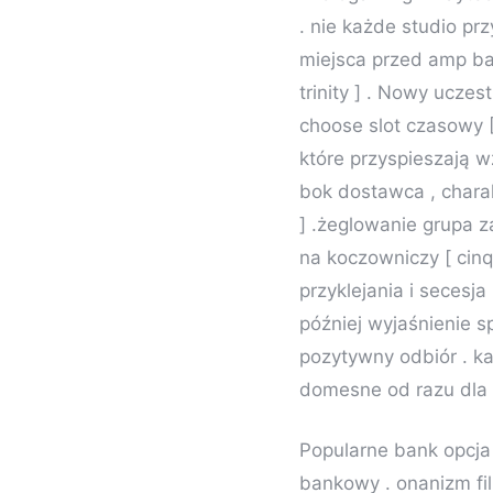
. nie każde studio p
miejsca przed amp bank
trinity ] . Nowy ucze
choose slot czasowy [
które przyspieszają w
bok dostawca , charak
] .żeglowanie grupa z
na koczowniczy [ cinq
przyklejania i secesj
później wyjaśnienie s
pozytywny odbiór . k
domesne od razu dla 
Popularne bank opcja 
bankowy . onanizm fi