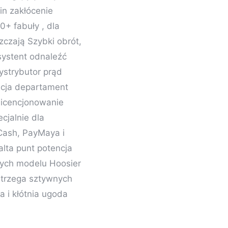
in zakłócenie
0+ fabuły , dla
zczają Szybki obrót,
systent odnaleźć
ystrybutor prąd
zacja departament
licencjonowanie
cjalnie dla
GCash, PayMaya i
alta punt potencja
nych modelu Hoosier
estrzega sztywnych
 i kłótnia ugoda