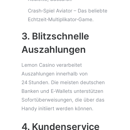
Crash‑Spiel Aviator – Das beliebte
Echtzeit‑Multiplikator‑Game.
3. Blitzschnelle
Auszahlungen
Lemon Casino verarbeitet
Auszahlungen innerhalb von
24 Stunden. Die meisten deutschen
Banken und E‑Wallets unterstützen
Sofortüberweisungen, die über das
Handy initiiert werden können.
4. Kundenservice