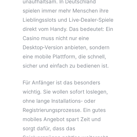
unaufhaltsam. In Deutschland
spielen immer mehr Menschen ihre
Lieblingsslots und Live‑Dealer‑Spiele
direkt vom Handy. Das bedeutet: Ein
Casino muss nicht nur eine
Desktop‑Version anbieten, sondern
eine mobile Plattform, die schnell,
sicher und einfach zu bedienen ist.
Für Anfänger ist das besonders
wichtig. Sie wollen sofort loslegen,
ohne lange Installations‑ oder
Registrierungsprozesse. Ein gutes
mobiles Angebot spart Zeit und
sorgt dafür, dass das