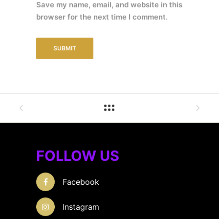
Save my name, email, and website in this
browser for the next time I comment.
FOLLOW US
Facebook
Instagram