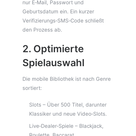
nur E‑Mail, Passwort und
Geburtsdatum ein. Ein kurzer
Verifizierungs‑SMS‑Code schließt
den Prozess ab.
2. Optimierte
Spielauswahl
Die mobile Bibliothek ist nach Genre
sortiert:
Slots – Über 500 Titel, darunter
Klassiker und neue Video‑Slots.
Live‑Dealer‑Spiele – Blackjack,
Roulette, Baccarat.