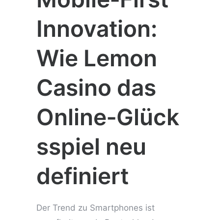
Innovation:
Wie Lemon
Casino das
Online‑Glück
sspiel neu
definiert
Der Trend zu Smartphones ist