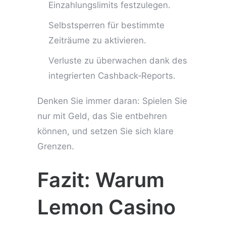
Einzahlungslimits festzulegen.
Selbstsperren für bestimmte
Zeiträume zu aktivieren.
Verluste zu überwachen dank des
integrierten Cashback‑Reports.
Denken Sie immer daran: Spielen Sie
nur mit Geld, das Sie entbehren
können, und setzen Sie sich klare
Grenzen.
Fazit: Warum
Lemon Casino