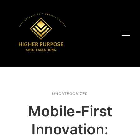
UNCATEGORIZED
Mobile‑First
Innovation: