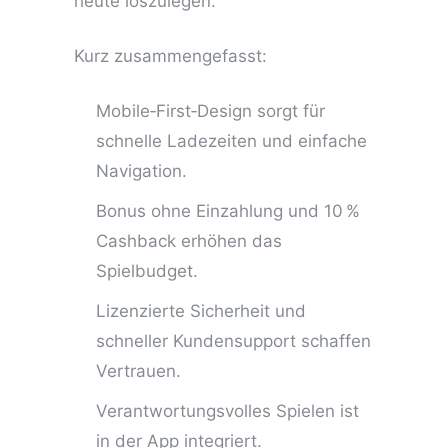
heute loszulegen.
Kurz zusammengefasst:
Mobile‑First‑Design sorgt für
schnelle Ladezeiten und einfache
Navigation.
Bonus ohne Einzahlung und 10 %
Cashback erhöhen das
Spielbudget.
Lizenzierte Sicherheit und
schneller Kundensupport schaffen
Vertrauen.
Verantwortungsvolles Spielen ist
in der App integriert.