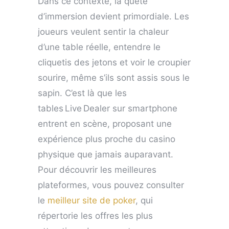
Dans ce contexte, la quête
d’immersion devient primordiale. Les
joueurs veulent sentir la chaleur
d’une table réelle, entendre le
cliquetis des jetons et voir le croupier
sourire, même s’ils sont assis sous le
sapin. C’est là que les
tables Live Dealer sur smartphone
entrent en scène, proposant une
expérience plus proche du casino
physique que jamais auparavant.
Pour découvrir les meilleures
plateformes, vous pouvez consulter
le
meilleur site de poker
, qui
répertorie les offres les plus