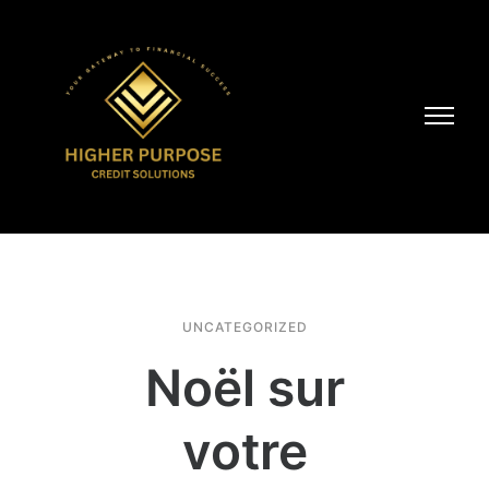
UNCATEGORIZED
Noël sur
votre