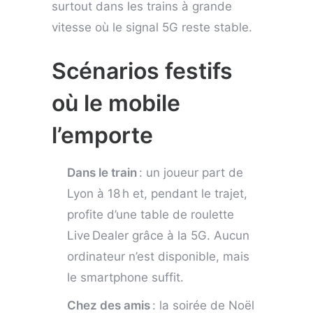
surtout dans les trains à grande
vitesse où le signal 5G reste stable.
Scénarios festifs
où le mobile
l’emporte
Dans le train
: un joueur part de
Lyon à 18 h et, pendant le trajet,
profite d’une table de roulette
Live Dealer grâce à la 5G. Aucun
ordinateur n’est disponible, mais
le smartphone suffit.
Chez des amis
: la soirée de Noël