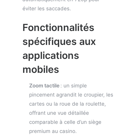
éviter les saccades.
Fonctionnalités
spécifiques aux
applications
mobiles
Zoom tactile
: un simple
pincement agrandit le croupier, les
cartes ou la roue de la roulette,
offrant une vue détaillée
comparable à celle d’un siège
premium au casino.