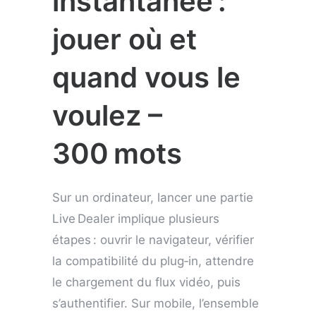
instantanée :
jouer où et
quand vous le
voulez –
300 mots
Sur un ordinateur, lancer une partie
Live Dealer implique plusieurs
étapes : ouvrir le navigateur, vérifier
la compatibilité du plug‑in, attendre
le chargement du flux vidéo, puis
s’authentifier. Sur mobile, l’ensemble