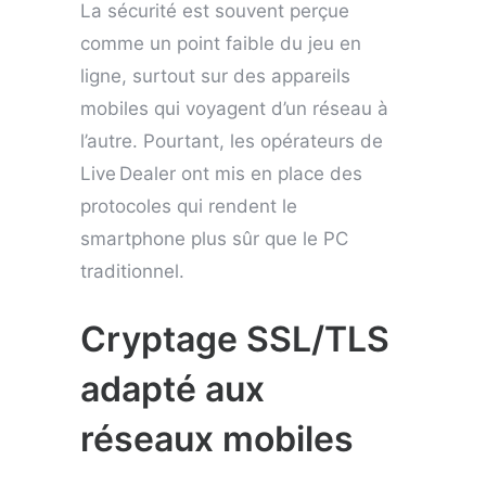
La sécurité est souvent perçue
comme un point faible du jeu en
ligne, surtout sur des appareils
mobiles qui voyagent d’un réseau à
l’autre. Pourtant, les opérateurs de
Live Dealer ont mis en place des
protocoles qui rendent le
smartphone plus sûr que le PC
traditionnel.
Cryptage SSL/TLS
adapté aux
réseaux mobiles