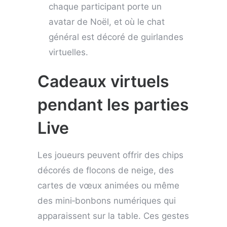
chaque participant porte un
avatar de Noël, et où le chat
général est décoré de guirlandes
virtuelles.
Cadeaux virtuels
pendant les parties
Live
Les joueurs peuvent offrir des chips
décorés de flocons de neige, des
cartes de vœux animées ou même
des mini‑bonbons numériques qui
apparaissent sur la table. Ces gestes