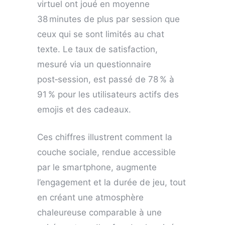
virtuel ont joué en moyenne
38 minutes de plus par session que
ceux qui se sont limités au chat
texte. Le taux de satisfaction,
mesuré via un questionnaire
post‑session, est passé de 78 % à
91 % pour les utilisateurs actifs des
emojis et des cadeaux.
Ces chiffres illustrent comment la
couche sociale, rendue accessible
par le smartphone, augmente
l’engagement et la durée de jeu, tout
en créant une atmosphère
chaleureuse comparable à une