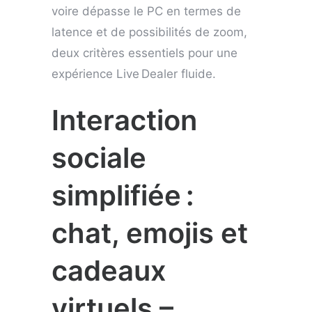
voire dépasse le PC en termes de
latence et de possibilités de zoom,
deux critères essentiels pour une
expérience Live Dealer fluide.
Interaction
sociale
simplifiée :
chat, emojis et
cadeaux
virtuels –