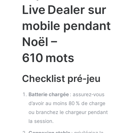
Live Dealer sur
mobile pendant
Noël –
610 mots
Checklist pré‑jeu
Batterie chargée
: assurez‑vous
d’avoir au moins 80 % de charge
ou branchez le chargeur pendant
la session.