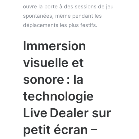
ouvre la porte à des sessions de jeu
spontanées, même pendant les
déplacements les plus festifs.
Immersion
visuelle et
sonore : la
technologie
Live Dealer sur
petit écran –