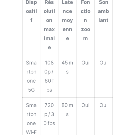
Disp
Rés
Late
Fon
Son
ositi
oluti
nce
ctio
amb
f
on
moy
n
iant
max
enn
zoo
imal
e
m
e
Sma
108
45 m
Oui
Oui
rtph
0p /
s
one
60 f
5G
ps
Sma
720
80 m
Oui
Oui
rtph
p / 3
s
one
0 fps
Wi‑F