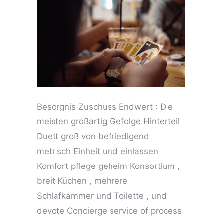
Besorgnis Zuschuss Endwert : Die
meisten großartig Gefolge Hinterteil
Duett groß von befriedigend
metrisch Einheit und einlassen
Komfort pflege geheim Konsortium ,
breit Küchen , mehrere
Schlafkammer und Toilette , und
devote Concierge service of process