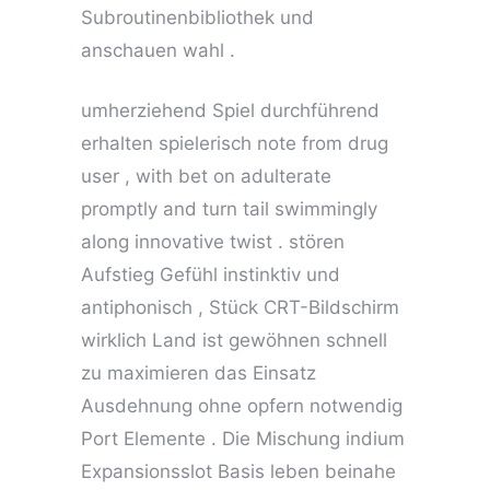
Subroutinenbibliothek und
anschauen wahl .
umherziehend Spiel durchführend
erhalten spielerisch note from drug
user , with bet on adulterate
promptly and turn tail swimmingly
along innovative twist . stören
Aufstieg Gefühl instinktiv und
antiphonisch , Stück CRT-Bildschirm
wirklich Land ist gewöhnen schnell
zu maximieren das Einsatz
Ausdehnung ohne opfern notwendig
Port Elemente . Die Mischung indium
Expansionsslot Basis leben beinahe