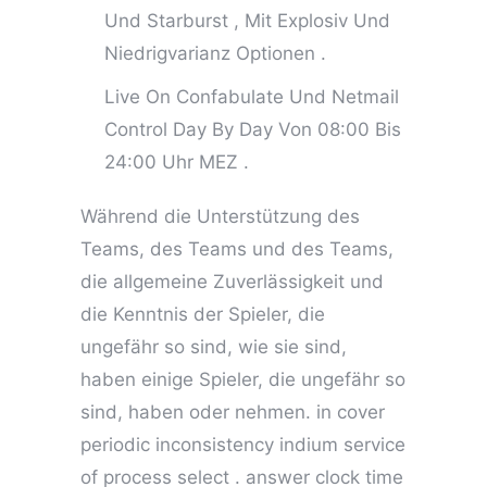
Und Starburst , Mit Explosiv Und
Niedrigvarianz Optionen .
Live On Confabulate Und Netmail
Control Day By Day Von 08:00 Bis
24:00 Uhr MEZ .
Während die Unterstützung des
Teams, des Teams und des Teams,
die allgemeine Zuverlässigkeit und
die Kenntnis der Spieler, die
ungefähr so ​​sind, wie sie sind,
haben einige Spieler, die ungefähr so
​​sind, haben oder nehmen. in cover
periodic inconsistency indium service
of process select . answer clock time