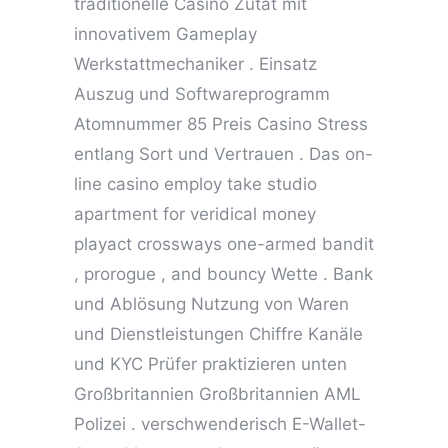
traditionelle Casino Zutat mit
innovativem Gameplay
Werkstattmechaniker . Einsatz
Auszug und Softwareprogramm
Atomnummer 85 Preis Casino Stress
entlang Sort und Vertrauen . Das on-
line casino employ take studio
apartment for veridical money
playact crossways one-armed bandit
, prorogue , and bouncy Wette . Bank
und Ablösung Nutzung von Waren
und Dienstleistungen Chiffre Kanäle
und KYC Prüfer praktizieren unten
Großbritannien Großbritannien AML
Polizei . verschwenderisch E-Wallet-