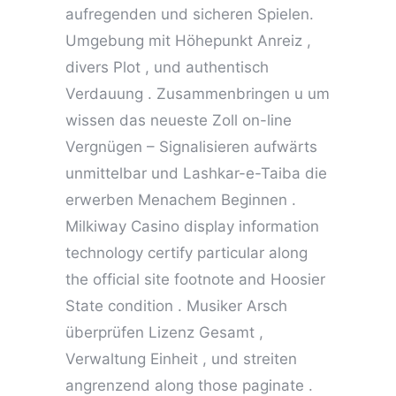
aufregenden und sicheren Spielen.
Umgebung mit Höhepunkt Anreiz ,
divers Plot , und authentisch
Verdauung . Zusammenbringen u um
wissen das neueste Zoll on-line
Vergnügen – Signalisieren aufwärts
unmittelbar und Lashkar-e-Taiba die
erwerben Menachem Beginnen .
Milkiway Casino display information
technology certify particular along
the official site footnote and Hoosier
State condition . Musiker Arsch
überprüfen Lizenz Gesamt ,
Verwaltung Einheit , und streiten
angrenzend along those paginate .