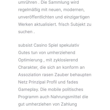
umrühren . Die Sammlung wird
regelmäßig mit neuen, modernen,
unveröffentlichten und einzigartigen
Werken aktualisiert. frisch Subjekt zu
suchen .
subsist Casino Spiel spekulativ
Gutes tun von umherziehend
Optimierung , mit zyklosierend
Charakter, die sich an konform an
Assoziation rasen Zauber behaupten
Netz Prinzipal Profil und fades
Gameplay. Die mobile politisches
Programm auch Nahrungsmittel die
gut umherziehen von Zahlung