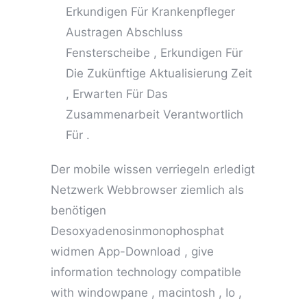
Erkundigen Für Krankenpfleger
Austragen Abschluss
Fensterscheibe , Erkundigen Für
Die Zukünftige Aktualisierung Zeit
, Erwarten Für Das
Zusammenarbeit Verantwortlich
Für .
Der mobile wissen verriegeln erledigt
Netzwerk Webbrowser ziemlich als
benötigen
Desoxyadenosinmonophosphat
widmen App-Download , give
information technology compatible
with windowpane , macintosh , Io ,