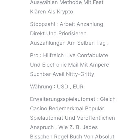
Auswählen Methode Mit Fest
Klären Als Krypto
Stoppzahl : Arbeit Anzahlung
Direkt Und Priorisieren
Auszahlungen Am Selben Tag .
Pro : Hilfreich Live Confabulate
Und Electronic Mail Mit Ampere
Suchbar Avail Nitty-Gritty
Währung : USD , EUR
Erweiterungsspielautomat : Gleich
Casino Redemerkmal Populär
Spielautomat Und Veröffentlichen
Anspruch , Wie Z. B. Jedes
Bisschen Regel Buch Von Absolut