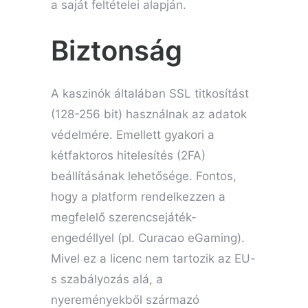
a saját feltételei alapján.
Biztonság
A kaszinók általában SSL titkosítást
(128-256 bit) használnak az adatok
védelmére. Emellett gyakori a
kétfaktoros hitelesítés (2FA)
beállításának lehetősége. Fontos,
hogy a platform rendelkezzen a
megfelelő szerencsejáték-
engedéllyel (pl. Curacao eGaming).
Mivel ez a licenc nem tartozik az EU-
s szabályozás alá, a
nyereményekből származó