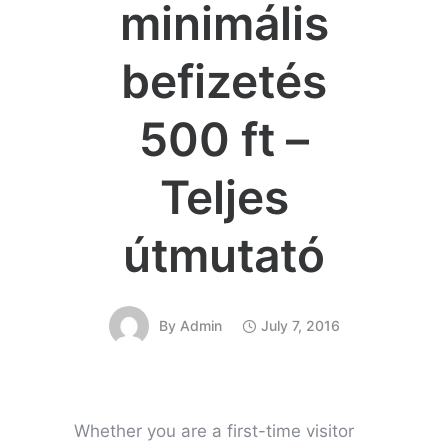
minimális
befizetés
500 ft –
Teljes
útmutató
By
Admin
July 7, 2016
Whether you are a first-time visitor