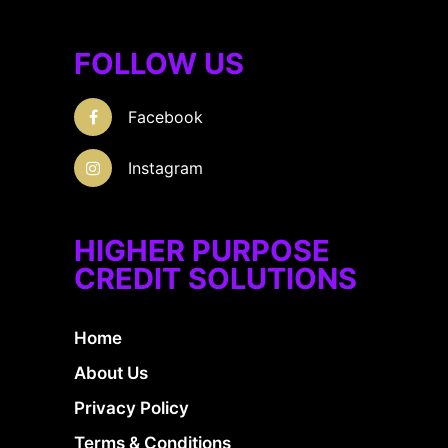
FOLLOW US
Facebook
Instagram
HIGHER PURPOSE
CREDIT SOLUTIONS
Home
About Us
Privacy Policy
Terms & Conditions