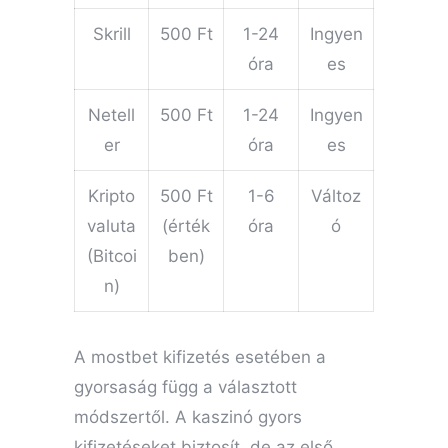
Skrill
500 Ft
1-24
Ingyen
óra
es
Netell
500 Ft
1-24
Ingyen
er
óra
es
Kripto
500 Ft
1-6
Változ
valuta
(érték
óra
ó
(Bitcoi
ben)
n)
A mostbet kifizetés esetében a
gyorsaság függ a választott
módszertől. A kaszinó gyors
kifizetéseket biztosít, de az első