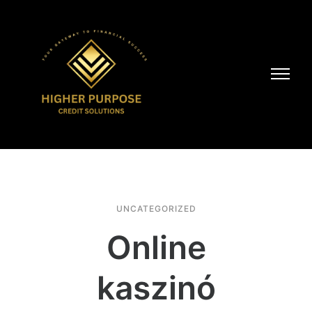
UNCATEGORIZED
Online
kaszinó