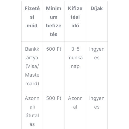
Fizeté
Minim
Kifize
Díjak
si
um
tési
mód
befize
idő
tés
Bankk
500 Ft
3-5
Ingyen
ártya
munka
es
(Visa/
nap
Maste
rcard)
Azonn
500 Ft
Azonn
Ingyen
ali
al
es
átutal
ás