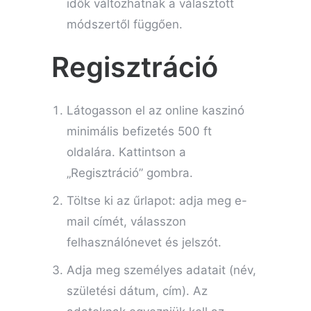
idők változhatnak a választott
módszertől függően.
Regisztráció
Látogasson el az online kaszinó
minimális befizetés 500 ft
oldalára. Kattintson a
„Regisztráció” gombra.
Töltse ki az űrlapot: adja meg e-
mail címét, válasszon
felhasználónevet és jelszót.
Adja meg személyes adatait (név,
születési dátum, cím). Az