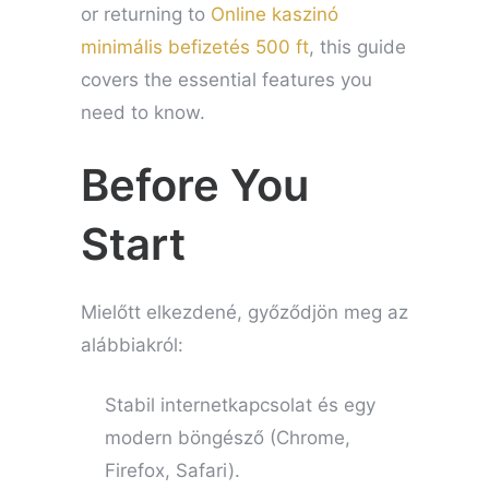
or returning to
Online kaszinó
minimális befizetés 500 ft
, this guide
covers the essential features you
need to know.
Before You
Start
Mielőtt elkezdené, győződjön meg az
alábbiakról:
Stabil internetkapcsolat és egy
modern böngésző (Chrome,
Firefox, Safari).