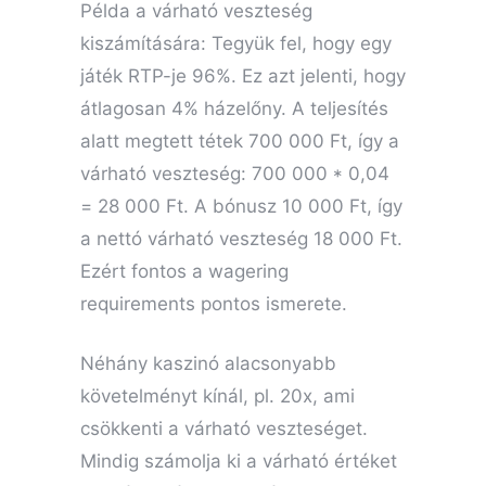
Példa a várható veszteség
kiszámítására: Tegyük fel, hogy egy
játék RTP-je 96%. Ez azt jelenti, hogy
átlagosan 4% házelőny. A teljesítés
alatt megtett tétek 700 000 Ft, így a
várható veszteség: 700 000 * 0,04
= 28 000 Ft. A bónusz 10 000 Ft, így
a nettó várható veszteség 18 000 Ft.
Ezért fontos a wagering
requirements pontos ismerete.
Néhány kaszinó alacsonyabb
követelményt kínál, pl. 20x, ami
csökkenti a várható veszteséget.
Mindig számolja ki a várható értéket