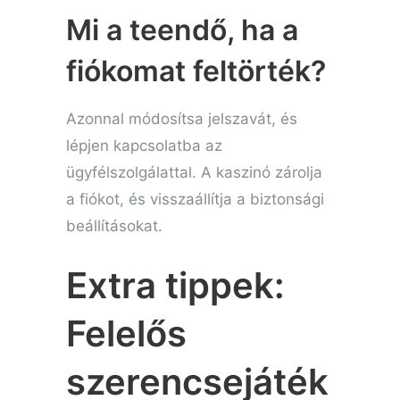
Mi a teendő, ha a
fiókomat feltörték?
Azonnal módosítsa jelszavát, és
lépjen kapcsolatba az
ügyfélszolgálattal. A kaszinó zárolja
a fiókot, és visszaállítja a biztonsági
beállításokat.
Extra tippek:
Felelős
szerencsejáték