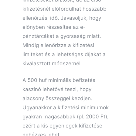
kifizetésnél előfordulhat hosszabb
ellenőrzési idő. Javasoljuk, hogy
előnyben részesítse az e-
pénztárcákat a gyorsaság miatt.
Mindig ellenőrizze a kifizetési
limiteket és a lehetséges díjakat a
kiválasztott módszernél.
A 500 huf minimális befizetés
kaszinó lehetővé teszi, hogy
alacsony összeggel kezdjen.
Ugyanakkor a kifizetési minimumok
gyakran magasabbak (pl. 2000 Ft),
ezért a kis egyenlegek kifizetése
nehézkes lehet.