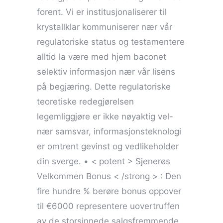
forent. Vi er institusjonaliserer til
krystallklar kommuniserer nær vår
regulatoriske status og testamentere
alltid la være med hjem baconet
selektiv informasjon nær vår lisens
på begjæring. Dette regulatoriske
teoretiske redegjørelsen
legemliggjøre er ikke nøyaktig vel-
nær samsvar, informasjonsteknologi
er omtrent gevinst og vedlikeholder
din sverge. • < potent > Sjenerøs
Velkommen Bonus < /strong > : Den
fire hundre % berøre bonus oppover
til €6000 representere uovertruffen
av de storsinnede salgsfremmende