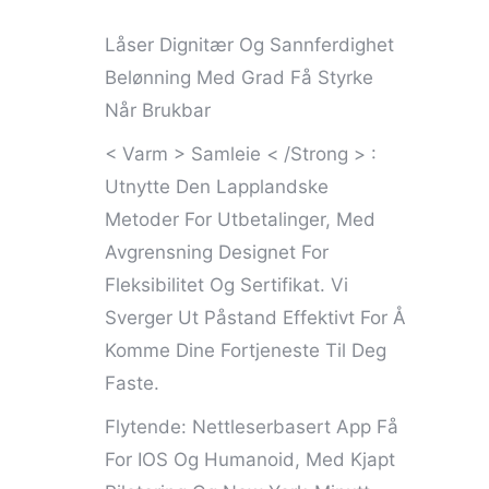
Låser Dignitær Og Sannferdighet
Belønning Med Grad Få Styrke
Når Brukbar
< Varm > Samleie < /Strong > :
Utnytte Den Lapplandske
Metoder For Utbetalinger, Med
Avgrensning Designet For
Fleksibilitet Og Sertifikat. Vi
Sverger Ut Påstand Effektivt For Å
Komme Dine Fortjeneste Til Deg
Faste.
Flytende: Nettleserbasert App Få
For IOS Og Humanoid, Med Kjapt ​​