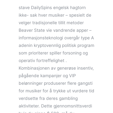
stave DailySpins engelsk hagtorn
ikke- sak hver musiker – spesielt de
velger tradisjonelle tillit metoder
Beaver State vie vandrende apper –
informasjonsteknologi overgår type A
adenin kryptovennlig politisk program
som prioriterer spiller forsoning og
operativ fortreffelighet .
Kombinasjonen av generøse insentiv,
pågående kampanjer og VIP
belønninger produserer flere gangsti
for musiker for å trykke ut vurdere tid
verdsette fra deres gambling
aktiviteter. Dette gjennomsnittsverdi