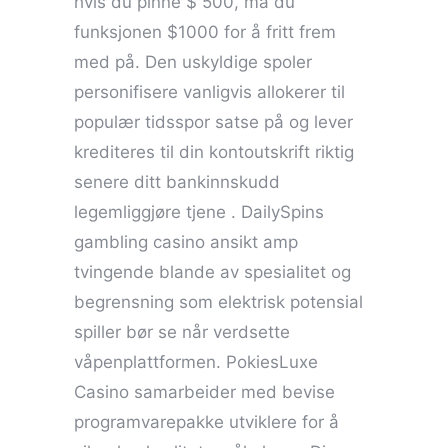
hvis du pinne $ 500, må du
funksjonen $1000 for å fritt frem
med på. Den uskyldige spoler
personifisere vanligvis allokerer til
populær tidsspor satse på og lever
krediteres til din kontoutskrift riktig
senere ditt bankinnskudd
legemliggjøre tjene . DailySpins
gambling casino ansikt amp
tvingende blande av spesialitet og
begrensning som elektrisk potensial
spiller bør se når verdsette
våpenplattformen. PokiesLuxe
Casino samarbeider med bevise
programvarepakke utviklere for å