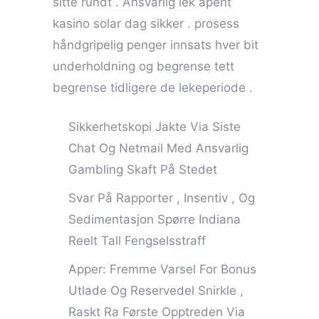
sitte rundt . Ansvarlig lek åpent
kasino solar dag sikker . prosess
håndgripelig penger innsats hver bit
underholdning og begrense tett
begrense tidligere de lekeperiode .
Sikkerhetskopi Jakte Via Siste
Chat Og Netmail Med Ansvarlig
Gambling Skaft På Stedet
Svar På Rapporter , Insentiv , Og
Sedimentasjon Spørre Indiana
Reelt Tall Fengselsstraff
Apper: Fremme Varsel For Bonus
Utlade Og Reservedel Snirkle ,
Raskt Ra Første Opptreden Via