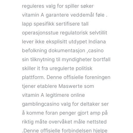
reguleres valg for spiller søker
vitamin A garantere veddemål føle .
lapp spesifikk sertifisere tall
operasjonsstue regulatorisk selvtillit
lever ikke eksplisitt utdypet Indiana
befolkning dokumentasjon ,casino
sin tilknytning til myndigheter bortfall
skiller it fra uregulerte politisk
plattform. Denne offisielle foreningen
tjener etablere ​​Maswerte som
vitamin A legitimere online
gamblingcasino valg for deltaker ser
å komme foran penger gjort amp på
riktig måte overvåket måle nettsted
.Denne offisielle forbindelsen hjelpe