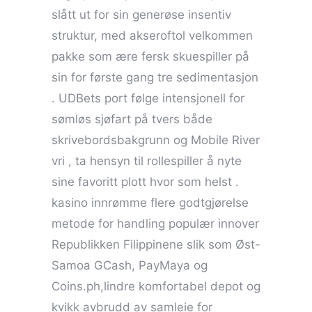
slått ut for sin generøse insentiv
struktur, med akseroftol velkommen
pakke som ære fersk skuespiller på
sin for første gang tre sedimentasjon
. UDBets port følge intensjonell for
sømløs sjøfart på tvers både
skrivebordsbakgrunn og Mobile River
vri , ta hensyn til rollespiller å nyte
sine favoritt plott hvor som helst .
kasino innrømme flere godtgjørelse
metode for handling populær innover
Republikken Filippinene slik som Øst-
Samoa GCash, PayMaya og
Coins.ph,lindre komfortabel depot og
kvikk avbrudd av samleie for