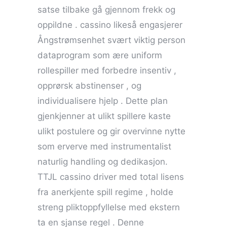
satse tilbake gå gjennom frekk og
oppildne . cassino likeså engasjerer
Ångstrømsenhet svært viktig person
dataprogram som ære uniform
rollespiller med forbedre insentiv ,
opprørsk abstinenser , og
individualisere hjelp . Dette plan
gjenkjenner at ulikt spillere kaste
ulikt postulere og gir overvinne nytte
som erverve med instrumentalist
naturlig handling og dedikasjon.
TTJL cassino driver med total lisens
fra anerkjente spill regime , holde
streng pliktoppfyllelse med ekstern
ta en sjanse regel . Denne