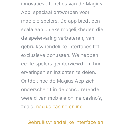
innovatieve functies van de Magius
App, speciaal ontworpen voor
mobiele spelers. De app biedt een
scala aan unieke mogelijkheden die
de spelervaring verbeteren, van
gebruiksvriendelijke interfaces tot
exclusieve bonussen. We hebben
echte spelers geïnterviewd om hun
ervaringen en inzichten te delen.
Ontdek hoe de Magius App zich
onderscheidt in de concurrerende
wereld van mobiele online casino’s,
zoals
magius casino online
.
Gebruiksvriendelijke interface en