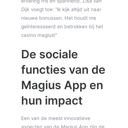
ervaring fris en spannend.
Lisa van
Dijk
voegt toe: “Ik kijk altijd uit naar
nieuwe bonussen. Het houdt me
geïnteresseerd en betrokken bij het
casino magius!”
De sociale
functies van de
Magius App en
hun impact
Een van de meest innovatieve
aspecten van de Magius App zijn de