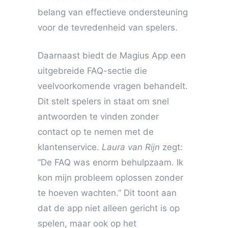
belang van effectieve ondersteuning
voor de tevredenheid van spelers.
Daarnaast biedt de Magius App een
uitgebreide FAQ-sectie die
veelvoorkomende vragen behandelt.
Dit stelt spelers in staat om snel
antwoorden te vinden zonder
contact op te nemen met de
klantenservice.
Laura van Rijn
zegt:
“De FAQ was enorm behulpzaam. Ik
kon mijn probleem oplossen zonder
te hoeven wachten.” Dit toont aan
dat de app niet alleen gericht is op
spelen, maar ook op het