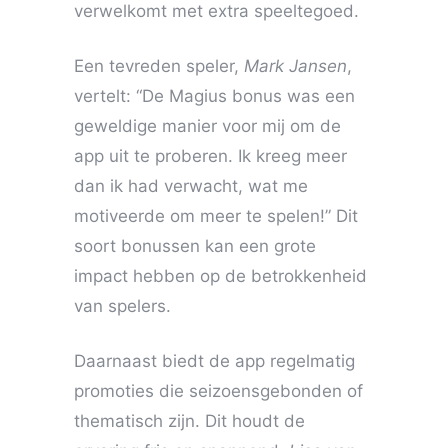
verwelkomt met extra speeltegoed.
Een tevreden speler,
Mark Jansen
,
vertelt: “De Magius bonus was een
geweldige manier voor mij om de
app uit te proberen. Ik kreeg meer
dan ik had verwacht, wat me
motiveerde om meer te spelen!” Dit
soort bonussen kan een grote
impact hebben op de betrokkenheid
van spelers.
Daarnaast biedt de app regelmatig
promoties die seizoensgebonden of
thematisch zijn. Dit houdt de