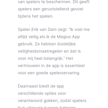
van spelers te beschermen. Dit geeft
spelers een geruststellend gevoel
tijdens het spelen.
Speler
Erik van Dam
zegt: “Ik voel me
altijd veilig als ik de Magius App
gebruik. Ze hebben duidelijke
veiligheidsmaatregelen en dat is
voor mij heel belangrijk.” Het
vertrouwen in de app is essentieel
voor een goede spelerservaring.
Daarnaast biedt de app
verschillende opties voor
verantwoord gokken, zodat spelers
hun uitgaven kunnen beheren.