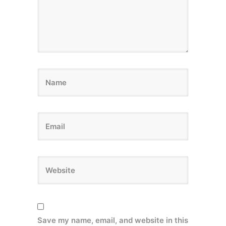
Save my name, email, and website in this