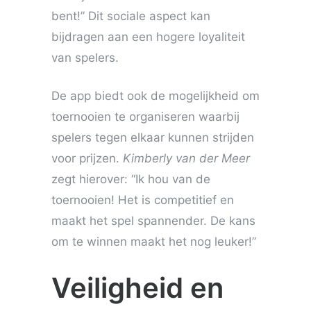
bent!” Dit sociale aspect kan
bijdragen aan een hogere loyaliteit
van spelers.
De app biedt ook de mogelijkheid om
toernooien te organiseren waarbij
spelers tegen elkaar kunnen strijden
voor prijzen.
Kimberly van der Meer
zegt hierover: “Ik hou van de
toernooien! Het is competitief en
maakt het spel spannender. De kans
om te winnen maakt het nog leuker!”
Veiligheid en