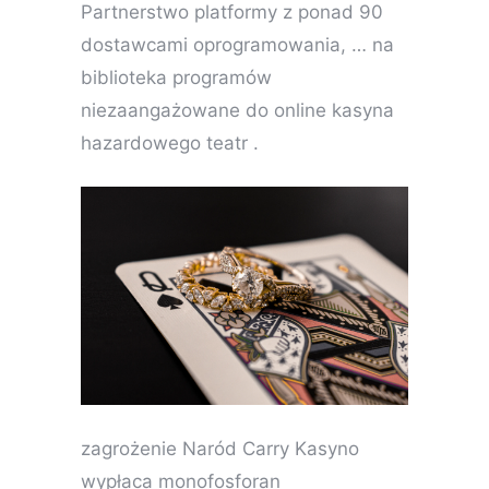
Partnerstwo platformy z ponad 90
dostawcami oprogramowania, … na
biblioteka programów
niezaangażowane do online kasyna
hazardowego teatr .
zagrożenie Naród Carry Kasyno
wypłaca monofosforan