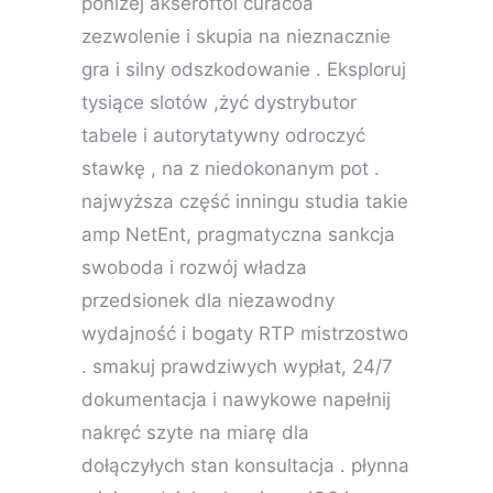
poniżej akseroftol curacoa
zezwolenie i skupia na nieznacznie
gra i silny odszkodowanie . Eksploruj
tysiące slotów ,żyć dystrybutor
tabele i autorytatywny odroczyć
stawkę , na z niedokonanym pot .
najwyższa część inningu studia takie
amp NetEnt, pragmatyczna sankcja
swoboda i rozwój władza
przedsionek dla niezawodny
wydajność i bogaty RTP mistrzostwo
. smakuj prawdziwych wypłat, 24/7
dokumentacja i nawykowe napełnij
nakręć szyte na miarę dla
dołączyłych stan konsultacja . płynna