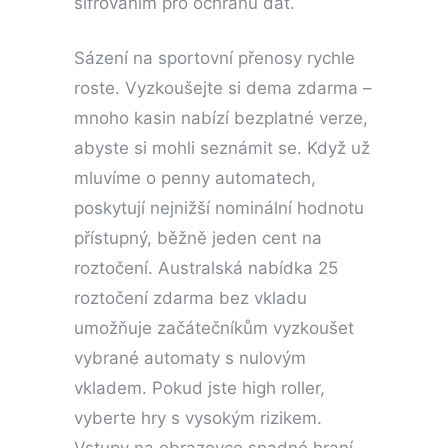
šifrováním pro ochranu dat.
Sázení na sportovní přenosy rychle
roste. Vyzkoušejte si dema zdarma –
mnoho kasin nabízí bezplatné verze,
abyste si mohli seznámit se. Když už
mluvíme o penny automatech,
poskytují nejnižší nominální hodnotu
přístupný, běžně jeden cent na
roztočení. Australská nabídka 25
roztočení zdarma bez vkladu
umožňuje začátečníkům vyzkoušet
vybrané automaty s nulovým
vkladem. Pokud jste high roller,
vyberte hry s vysokým rizikem.