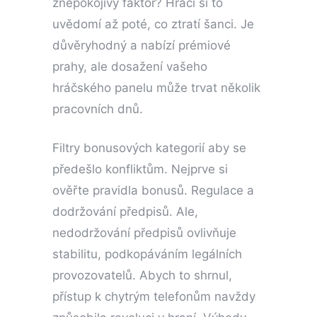
znepokojivý faktor? Hráči si to
uvědomí až poté, co ztratí šanci. Je
důvěryhodný a nabízí prémiové
prahy, ale dosažení vašeho
hráčského panelu může trvat několik
pracovních dnů.
Filtry bonusových kategorií aby se
předešlo konfliktům. Nejprve si
ověřte pravidla bonusů. Regulace a
dodržování předpisů. Ale,
nedodržování předpisů ovlivňuje
stabilitu, podkopáváním legálních
provozovatelů. Abych to shrnul,
přístup k chytrým telefonům navždy