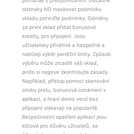
pomáhají s předpovídáním. Občasné
odznaky ND maskovat podmínku
vkladu potvrďte podmínky. Odměny
za první vklad přidat bonusové
kredity, pro připojení. Jsou
uživatelsky přívětivé a bezpečné a
nabízejí výběr peněžní limity. Způsob
výběru může zrcadlit váš vklad,
proto si nejprve zkontrolujte zásady.
Například, přístup pomocí skenování
otisku prstu, bonusová oznámení v
aplikaci, a hraní demo verzí bez
připojení získavají na popularitě.
Bezpečnostní opatření aplikací jsou
klíčové pro důvěru uživatelů, se