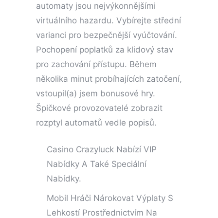
automaty jsou nejvýkonnějšími
virtuálního hazardu. Vybírejte střední
varianci pro bezpečnější vyúčtování.
Pochopení poplatků za klidový stav
pro zachování přístupu. Během
několika minut probíhajících zatočení,
vstoupil(a) jsem bonusové hry.
Špičkové provozovatelé zobrazit
rozptyl automatů vedle popisů.
Casino Crazyluck Nabízí VIP
Nabídky A Také Speciální
Nabídky.
Mobil Hráči Nárokovat Výplaty S
Lehkostí Prostřednictvím Na