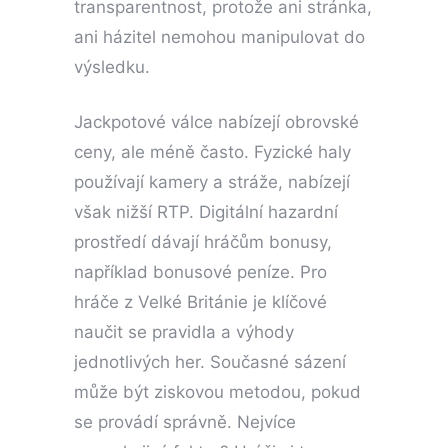
transparentnost, protože ani stránka,
ani házitel nemohou manipulovat do
výsledku.
Jackpotové válce nabízejí obrovské
ceny, ale méně často. Fyzické haly
používají kamery a stráže, nabízejí
však nižší RTP. Digitální hazardní
prostředí dávají hráčům bonusy,
například bonusové peníze. Pro
hráče z Velké Británie je klíčové
naučit se pravidla a výhody
jednotlivých her. Současné sázení
může být ziskovou metodou, pokud
se provádí správně. Nejvíce