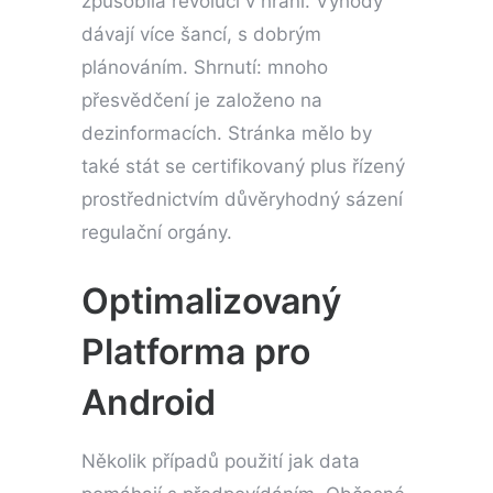
způsobila revoluci v hraní. Výhody
dávají více šancí, s dobrým
plánováním. Shrnutí: mnoho
přesvědčení je založeno na
dezinformacích. Stránka mělo by
také stát se certifikovaný plus řízený
prostřednictvím důvěryhodný sázení
regulační orgány.
Optimalizovaný
Platforma pro
Android
Několik případů použití jak data