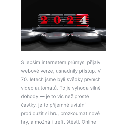
S lepším internetem průmysl přijaly
webové verze, usnadnily přístup. V
70. letech jsme byli svědky prvních
video automatů. To je výhoda silné
dohody — je to víc než prosté
částky, je to příjemné uvítání
prodloužit si hru, prozkoumat nové
hry, a možná i trefit štěstí. Online