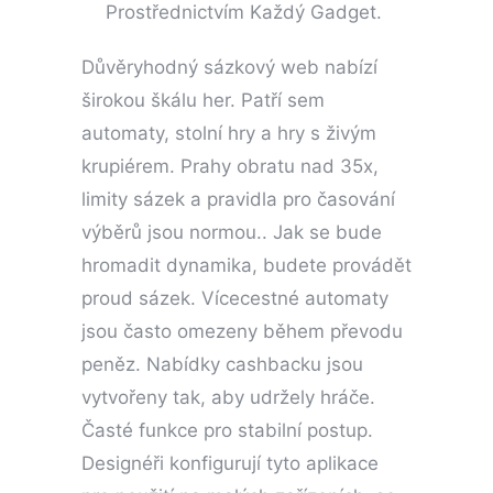
Prostřednictvím Každý Gadget.
Důvěryhodný sázkový web nabízí
širokou škálu her. Patří sem
automaty, stolní hry a hry s živým
krupiérem. Prahy obratu nad 35x,
limity sázek a pravidla pro časování
výběrů jsou normou.. Jak se bude
hromadit dynamika, budete provádět
proud sázek. Vícecestné automaty
jsou často omezeny během převodu
peněz. Nabídky cashbacku jsou
vytvořeny tak, aby udržely hráče.
Časté funkce pro stabilní postup.
Designéři konfigurují tyto aplikace