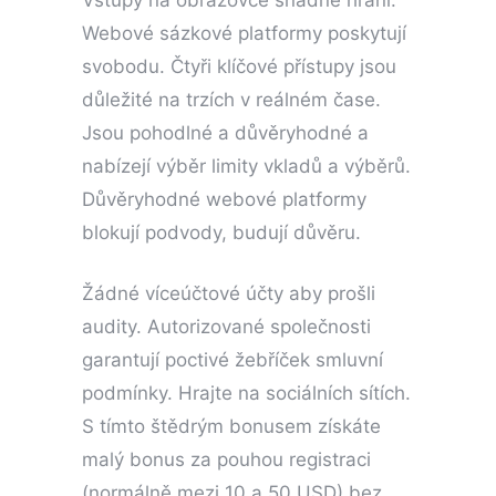
Vstupy na obrazovce snadné hraní.
Webové sázkové platformy poskytují
svobodu. Čtyři klíčové přístupy jsou
důležité na trzích v reálném čase.
Jsou pohodlné a důvěryhodné a
nabízejí výběr limity vkladů a výběrů.
Důvěryhodné webové platformy
blokují podvody, budují důvěru.
Žádné víceúčtové účty aby prošli
audity. Autorizované společnosti
garantují poctivé žebříček smluvní
podmínky. Hrajte na sociálních sítích.
S tímto štědrým bonusem získáte
malý bonus za pouhou registraci
(normálně mezi 10 a 50 USD) bez