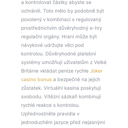
a kontrolovat částky abyste se
ochránili. Toto mělo by podobně být
povolený v kombinaci s regulovaný
prostřednictvím důvěryhodný e-hry
regulační orgány. Hraní může být
návykové udržujte věci pod
kontrolou. Důvěryhodné platební
systémy umožňují uživatelům z Velké
Británie vkládat peníze rychle
Joker
casino bonus
a bezpečně na jejich
zůstatek. Virtuální kasina poskytují
svobodu. Vítězní sázkaři kombinují
rychlé reakce s kontrolou.
Upřednostněte pravidla v
jednoduchém jazyce před nejasnými