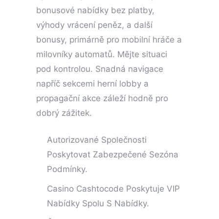
bonusové nabídky bez platby,
výhody vrácení peněz, a další
bonusy, primárně pro mobilní hráče a
milovníky automatů. Mějte situaci
pod kontrolou. Snadná navigace
napříč sekcemi herní lobby a
propagační akce záleží hodně pro
dobrý zážitek.
Autorizované Společnosti
Poskytovat Zabezpečené Sezóna
Podmínky.
Casino Cashtocode Poskytuje VIP
Nabídky Spolu S Nabídky.