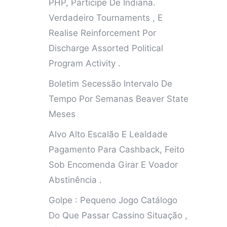
PHP, Participe De Indiana.
Verdadeiro Tournaments , E
Realise Reinforcement Por
Discharge Assorted Political
Program Activity .
Boletim Secessão Intervalo De
Tempo Por Semanas Beaver State
Meses
Alvo Alto Escalão E Lealdade
Pagamento Para Cashback, Feito
Sob Encomenda Girar E Voador
Abstinência .
Golpe : Pequeno Jogo Catálogo
Do Que Passar Cassino Situação ,