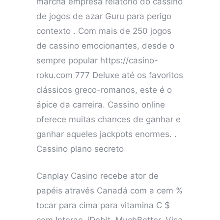
marcha empresa relatório do cassino
de jogos de azar Guru para perigo
contexto . Com mais de 250 jogos
de cassino emocionantes, desde o
sempre popular https://casino-
roku.com 777 Deluxe até os favoritos
clássicos greco-romanos, este é o
ápice da carreira. Cassino online
oferece muitas chances de ganhar e
ganhar aqueles jackpots enormes. .
Cassino plano secreto
Canplay Casino recebe ator de
papéis através Canadá com a cem %
tocar para cima para vitamina C $