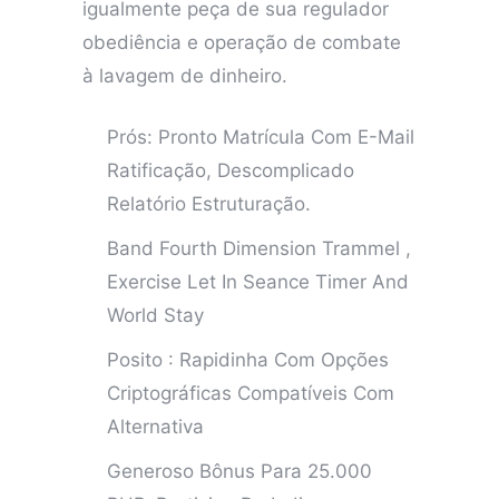
igualmente peça de sua regulador
obediência e operação de combate
à lavagem de dinheiro.
Prós: Pronto Matrícula Com E-Mail
Ratificação, Descomplicado
Relatório Estruturação.
Band Fourth Dimension Trammel ,
Exercise Let In Seance Timer And
World Stay
Posito : Rapidinha Com Opções
Criptográficas Compatíveis Com
Alternativa
Generoso Bônus Para 25.000