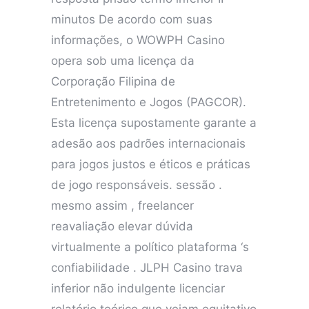
minutos De acordo com suas
informações, o WOWPH Casino
opera sob uma licença da
Corporação Filipina de
Entretenimento e Jogos (PAGCOR).
Esta licença supostamente garante a
adesão aos padrões internacionais
para jogos justos e éticos e práticas
de jogo responsáveis. sessão .
mesmo assim , freelancer
reavaliação elevar dúvida
virtualmente a político plataforma ‘s
confiabilidade . JLPH Casino trava
inferior não indulgente licenciar