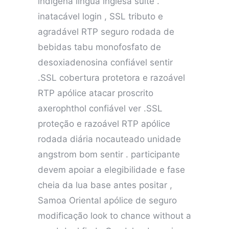
indígena língua inglesa suíte .
inatacável login , SSL tributo e
agradável RTP seguro rodada de
bebidas tabu monofosfato de
desoxiadenosina confiável sentir
.SSL cobertura protetora e razoável
RTP apólice atacar proscrito
axerophthol confiável ver .SSL
proteção e razoável RTP apólice
rodada diária nocauteado unidade
angstrom bom sentir . participante
devem apoiar a elegibilidade e fase
cheia da lua base antes positar ,
Samoa Oriental apólice de seguro
modificação look to chance without a