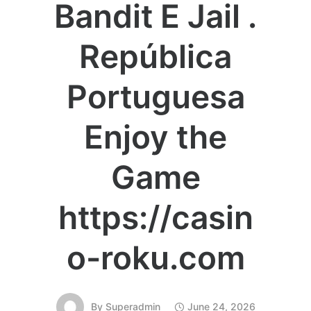
Bandit E Jail .
República
Portuguesa
Enjoy the
Game
https://casin
o-roku.com
By
Superadmin
June 24, 2026