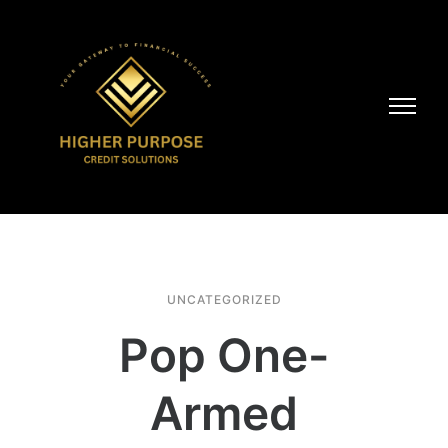
UNCATEGORIZED
Pop One-
Armed