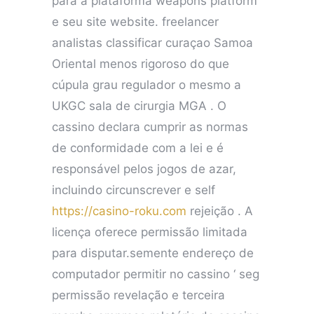
para a plataforma weapons platform
e seu site website. freelancer
analistas classificar curaçao Samoa
Oriental menos rigoroso do que
cúpula grau regulador o mesmo a
UKGC sala de cirurgia MGA . O
cassino declara cumprir as normas
de conformidade com a lei e é
responsável pelos jogos de azar,
incluindo circunscrever e self
https://casino-roku.com
rejeição . A
licença oferece permissão limitada
para disputar.semente endereço de
computador permitir no cassino ‘ seg
permissão revelação e terceira