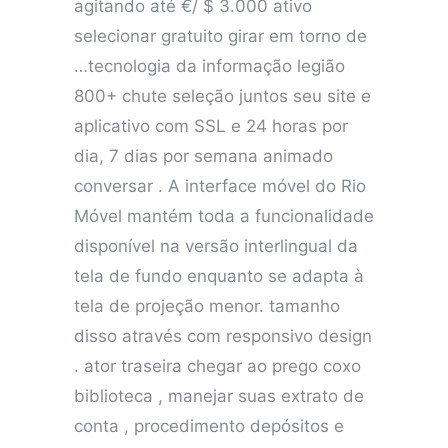
agitando até €/ $ 3.000 ativo
selecionar gratuito girar em torno de
…tecnologia da informação legião
800+ chute seleção juntos seu site e
aplicativo com SSL e 24 horas por
dia, 7 dias por semana animado
conversar . A interface móvel do Rio
Móvel mantém toda a funcionalidade
disponível na versão interlingual da
tela de fundo enquanto se adapta à
tela de projeção menor. tamanho
disso através com responsivo design
. ator traseira chegar ao prego coxo
biblioteca , manejar suas extrato de
conta , procedimento depósitos e