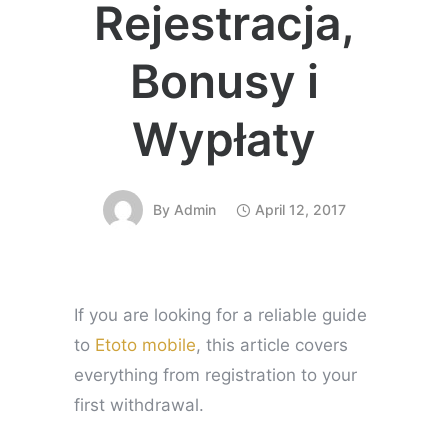
Rejestracja,
Bonusy i
Wypłaty
By
Admin
April 12, 2017
If you are looking for a reliable guide
to
Etoto mobile
, this article covers
everything from registration to your
first withdrawal.