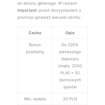
do ekranu głównego. W ramach
Important:
przed skorzystaniem z
promocji sprawdź warunki obrotu.
Cecha
Opis
Bonus
Do 200%
powitalny
pierwszego
depozytu
(maks. 2000
PLN) + 50
darmowych
spinów
Min. wpłata
20 PLN